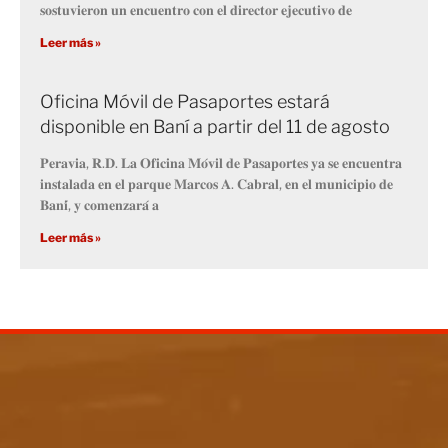
𝐬𝐨𝐬𝐭𝐮𝐯𝐢𝐞𝐫𝐨𝐧 𝐮𝐧 𝐞𝐧𝐜𝐮𝐞𝐧𝐭𝐫𝐨 𝐜𝐨𝐧 𝐞𝐥 𝐝𝐢𝐫𝐞𝐜𝐭𝐨𝐫 𝐞𝐣𝐞𝐜𝐮𝐭𝐢𝐯𝐨 𝐝𝐞
Leer más »
Oficina Móvil de Pasaportes estará
disponible en Baní a partir del 11 de agosto
𝐏𝐞𝐫𝐚𝐯𝐢𝐚, 𝐑.𝐃. 𝐋𝐚 𝐎𝐟𝐢𝐜𝐢𝐧𝐚 𝐌𝐨́𝐯𝐢𝐥 𝐝𝐞 𝐏𝐚𝐬𝐚𝐩𝐨𝐫𝐭𝐞𝐬 𝐲𝐚 𝐬𝐞 𝐞𝐧𝐜𝐮𝐞𝐧𝐭𝐫𝐚
𝐢𝐧𝐬𝐭𝐚𝐥𝐚𝐝𝐚 𝐞𝐧 𝐞𝐥 𝐩𝐚𝐫𝐪𝐮𝐞 𝐌𝐚𝐫𝐜𝐨𝐬 𝐀. 𝐂𝐚𝐛𝐫𝐚𝐥, 𝐞𝐧 𝐞𝐥 𝐦𝐮𝐧𝐢𝐜𝐢𝐩𝐢𝐨 𝐝𝐞
𝐁𝐚𝐧𝐢́, 𝐲 𝐜𝐨𝐦𝐞𝐧𝐳𝐚𝐫𝐚́ 𝐚
Leer más »