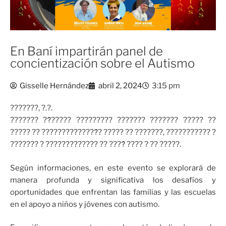
En Baní impartirán panel de
concientización sobre el Autismo
Gisselle Hernández
abril 2, 2024
3:15 pm
???????, ?.?.
??????? ??́????? ????????? ??????? ??????? ????? ??
????? ?? ??????????????́? ????? ?? ???????, ??????????? ?
??????? ? ????????????? ?? ????́ ???? ? ?? ?????.
Según informaciones, en este evento se explorará de
manera profunda y significativa los desafíos y
oportunidades que enfrentan las familias y las escuelas
en el apoyo a niños y jóvenes con autismo.