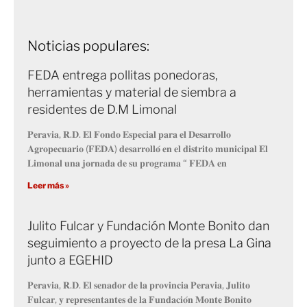
Noticias populares:
FEDA entrega pollitas ponedoras,
herramientas y material de siembra a
residentes de D.M Limonal
𝐏𝐞𝐫𝐚𝐯𝐢𝐚, 𝐑.𝐃. 𝐄𝐥 𝐅𝐨𝐧𝐝𝐨 𝐄𝐬𝐩𝐞𝐜𝐢𝐚𝐥 𝐩𝐚𝐫𝐚 𝐞𝐥 𝐃𝐞𝐬𝐚𝐫𝐫𝐨𝐥𝐥𝐨
𝐀𝐠𝐫𝐨𝐩𝐞𝐜𝐮𝐚𝐫𝐢𝐨 (𝐅𝐄𝐃𝐀) 𝐝𝐞𝐬𝐚𝐫𝐫𝐨𝐥𝐥𝐨́ 𝐞𝐧 𝐞𝐥 𝐝𝐢𝐬𝐭𝐫𝐢𝐭𝐨 𝐦𝐮𝐧𝐢𝐜𝐢𝐩𝐚𝐥 𝐄𝐥
𝐋𝐢𝐦𝐨𝐧𝐚𝐥 𝐮𝐧𝐚 𝐣𝐨𝐫𝐧𝐚𝐝𝐚 𝐝𝐞 𝐬𝐮 𝐩𝐫𝐨𝐠𝐫𝐚𝐦𝐚 “ 𝐅𝐄𝐃𝐀 𝐞𝐧
Leer más »
Julito Fulcar y Fundación Monte Bonito dan
seguimiento a proyecto de la presa La Gina
junto a EGEHID
𝐏𝐞𝐫𝐚𝐯𝐢𝐚, 𝐑.𝐃. 𝐄𝐥 𝐬𝐞𝐧𝐚𝐝𝐨𝐫 𝐝𝐞 𝐥𝐚 𝐩𝐫𝐨𝐯𝐢𝐧𝐜𝐢𝐚 𝐏𝐞𝐫𝐚𝐯𝐢𝐚, 𝐉𝐮𝐥𝐢𝐭𝐨
𝐅𝐮𝐥𝐜𝐚𝐫, 𝐲 𝐫𝐞𝐩𝐫𝐞𝐬𝐞𝐧𝐭𝐚𝐧𝐭𝐞𝐬 𝐝𝐞 𝐥𝐚 𝐅𝐮𝐧𝐝𝐚𝐜𝐢𝐨́𝐧 𝐌𝐨𝐧𝐭𝐞 𝐁𝐨𝐧𝐢𝐭𝐨