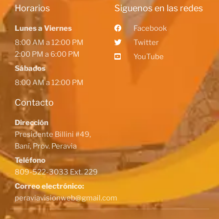
Horarios
Siguenos en las redes
Lunes a Viernes
Facebook
8:00 AM a 12:00 PM
Twitter
2:00 PM a 6:00 PM
YouTube
Sábados
8:00 AM a 12:00 PM
Contacto
Dirección
Presidente Billini #49,
Baní, Prov. Peravia
Teléfono
809-522-3033 Ext. 229
Correo electrónico:
peraviavisionweb@gmail.com