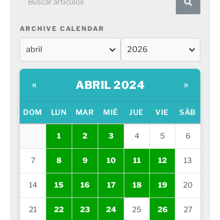
ARCHIVE CALENDAR
ABRIL 2024
«
»
DOM
LUN
MAR
MIÉ
JUE
VIE
SÁB
1
2
3
4
5
6
7
8
9
10
11
12
13
14
15
16
17
18
19
20
21
22
23
24
25
26
27