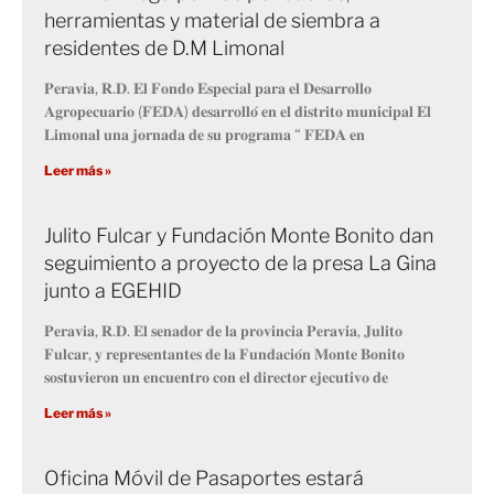
herramientas y material de siembra a
residentes de D.M Limonal
𝐏𝐞𝐫𝐚𝐯𝐢𝐚, 𝐑.𝐃. 𝐄𝐥 𝐅𝐨𝐧𝐝𝐨 𝐄𝐬𝐩𝐞𝐜𝐢𝐚𝐥 𝐩𝐚𝐫𝐚 𝐞𝐥 𝐃𝐞𝐬𝐚𝐫𝐫𝐨𝐥𝐥𝐨
𝐀𝐠𝐫𝐨𝐩𝐞𝐜𝐮𝐚𝐫𝐢𝐨 (𝐅𝐄𝐃𝐀) 𝐝𝐞𝐬𝐚𝐫𝐫𝐨𝐥𝐥𝐨́ 𝐞𝐧 𝐞𝐥 𝐝𝐢𝐬𝐭𝐫𝐢𝐭𝐨 𝐦𝐮𝐧𝐢𝐜𝐢𝐩𝐚𝐥 𝐄𝐥
𝐋𝐢𝐦𝐨𝐧𝐚𝐥 𝐮𝐧𝐚 𝐣𝐨𝐫𝐧𝐚𝐝𝐚 𝐝𝐞 𝐬𝐮 𝐩𝐫𝐨𝐠𝐫𝐚𝐦𝐚 “ 𝐅𝐄𝐃𝐀 𝐞𝐧
Leer más »
Julito Fulcar y Fundación Monte Bonito dan
seguimiento a proyecto de la presa La Gina
junto a EGEHID
𝐏𝐞𝐫𝐚𝐯𝐢𝐚, 𝐑.𝐃. 𝐄𝐥 𝐬𝐞𝐧𝐚𝐝𝐨𝐫 𝐝𝐞 𝐥𝐚 𝐩𝐫𝐨𝐯𝐢𝐧𝐜𝐢𝐚 𝐏𝐞𝐫𝐚𝐯𝐢𝐚, 𝐉𝐮𝐥𝐢𝐭𝐨
𝐅𝐮𝐥𝐜𝐚𝐫, 𝐲 𝐫𝐞𝐩𝐫𝐞𝐬𝐞𝐧𝐭𝐚𝐧𝐭𝐞𝐬 𝐝𝐞 𝐥𝐚 𝐅𝐮𝐧𝐝𝐚𝐜𝐢𝐨́𝐧 𝐌𝐨𝐧𝐭𝐞 𝐁𝐨𝐧𝐢𝐭𝐨
𝐬𝐨𝐬𝐭𝐮𝐯𝐢𝐞𝐫𝐨𝐧 𝐮𝐧 𝐞𝐧𝐜𝐮𝐞𝐧𝐭𝐫𝐨 𝐜𝐨𝐧 𝐞𝐥 𝐝𝐢𝐫𝐞𝐜𝐭𝐨𝐫 𝐞𝐣𝐞𝐜𝐮𝐭𝐢𝐯𝐨 𝐝𝐞
Leer más »
Oficina Móvil de Pasaportes estará