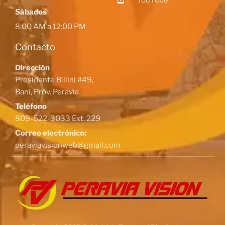
YouTube
Sábados
8:00 AM a 12:00 PM
Contacto
Dirección
Presidente Billini #49,
Baní, Prov. Peravia
Teléfono
809-522-3033 Ext. 229
Correo electrónico:
peraviavisionweb@gmail.com