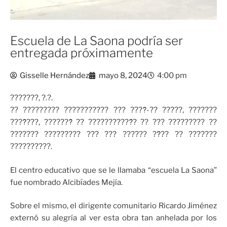
Escuela de La Saona podría ser
entregada próximamente
Gisselle Hernández
mayo 8, 2024
4:00 pm
???????, ?.?.
?? ????????? ??????????? ??? ????́-?? ?????, ???????
????́???, ???????́ ?? ???????????́? ?? ??? ????????? ??
??????? ????????? ??? ??? ?????? ??̃?? ?? ???????
??????????.
El centro educativo que se le llamaba “escuela La Saona”
fue nombrado Alcibíades Mejía.
Sobre el mismo, el dirigente comunitario Ricardo Jiménez
externó su alegría al ver esta obra tan anhelada por los