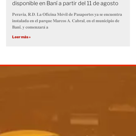
disponible en Baní a partir del 11 de agosto
𝐏𝐞𝐫𝐚𝐯𝐢𝐚, 𝐑.𝐃. 𝐋𝐚 𝐎𝐟𝐢𝐜𝐢𝐧𝐚 𝐌𝐨́𝐯𝐢𝐥 𝐝𝐞 𝐏𝐚𝐬𝐚𝐩𝐨𝐫𝐭𝐞𝐬 𝐲𝐚 𝐬𝐞 𝐞𝐧𝐜𝐮𝐞𝐧𝐭𝐫𝐚
𝐢𝐧𝐬𝐭𝐚𝐥𝐚𝐝𝐚 𝐞𝐧 𝐞𝐥 𝐩𝐚𝐫𝐪𝐮𝐞 𝐌𝐚𝐫𝐜𝐨𝐬 𝐀. 𝐂𝐚𝐛𝐫𝐚𝐥, 𝐞𝐧 𝐞𝐥 𝐦𝐮𝐧𝐢𝐜𝐢𝐩𝐢𝐨 𝐝𝐞
𝐁𝐚𝐧𝐢́, 𝐲 𝐜𝐨𝐦𝐞𝐧𝐳𝐚𝐫𝐚́ 𝐚
Leer más »