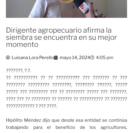
Dirigente agropecuario afirma la
siembra se encuentra en su mejor
momento
Luisana Lora Perello
mayo 14, 2024
4:05 pm
???????, ?.?.
?? ?????????? ?? ?? ?????????́? ??? ??????? ?? ???
???????? ????????? ???????́?, ????́???? ??́????, ?????́
????? ??? ???????? ??? ?? ???????? ????? ??? ???????,
???? ??? ?? ???????? ?? ?????? ?? ?????????? ?? ???????
???????????? ? ??? ????.
Hipólito Méndez dijo que desde esa entidad se continúa
trabajando para el beneficio de los agricultores,