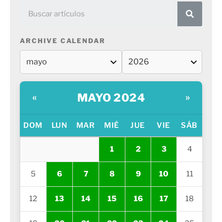
ARCHIVE CALENDAR
MAYO 2024
«
»
DOM
LUN
MAR
MIÉ
JUE
VIE
SÁB
1
2
3
4
5
6
7
8
9
10
11
12
13
14
15
16
17
18