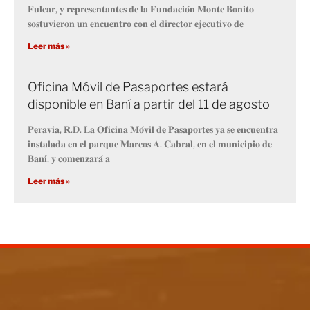
𝐅𝐮𝐥𝐜𝐚𝐫, 𝐲 𝐫𝐞𝐩𝐫𝐞𝐬𝐞𝐧𝐭𝐚𝐧𝐭𝐞𝐬 𝐝𝐞 𝐥𝐚 𝐅𝐮𝐧𝐝𝐚𝐜𝐢𝐨́𝐧 𝐌𝐨𝐧𝐭𝐞 𝐁𝐨𝐧𝐢𝐭𝐨
𝐬𝐨𝐬𝐭𝐮𝐯𝐢𝐞𝐫𝐨𝐧 𝐮𝐧 𝐞𝐧𝐜𝐮𝐞𝐧𝐭𝐫𝐨 𝐜𝐨𝐧 𝐞𝐥 𝐝𝐢𝐫𝐞𝐜𝐭𝐨𝐫 𝐞𝐣𝐞𝐜𝐮𝐭𝐢𝐯𝐨 𝐝𝐞
Leer más »
Oficina Móvil de Pasaportes estará
disponible en Baní a partir del 11 de agosto
𝐏𝐞𝐫𝐚𝐯𝐢𝐚, 𝐑.𝐃. 𝐋𝐚 𝐎𝐟𝐢𝐜𝐢𝐧𝐚 𝐌𝐨́𝐯𝐢𝐥 𝐝𝐞 𝐏𝐚𝐬𝐚𝐩𝐨𝐫𝐭𝐞𝐬 𝐲𝐚 𝐬𝐞 𝐞𝐧𝐜𝐮𝐞𝐧𝐭𝐫𝐚
𝐢𝐧𝐬𝐭𝐚𝐥𝐚𝐝𝐚 𝐞𝐧 𝐞𝐥 𝐩𝐚𝐫𝐪𝐮𝐞 𝐌𝐚𝐫𝐜𝐨𝐬 𝐀. 𝐂𝐚𝐛𝐫𝐚𝐥, 𝐞𝐧 𝐞𝐥 𝐦𝐮𝐧𝐢𝐜𝐢𝐩𝐢𝐨 𝐝𝐞
𝐁𝐚𝐧𝐢́, 𝐲 𝐜𝐨𝐦𝐞𝐧𝐳𝐚𝐫𝐚́ 𝐚
Leer más »