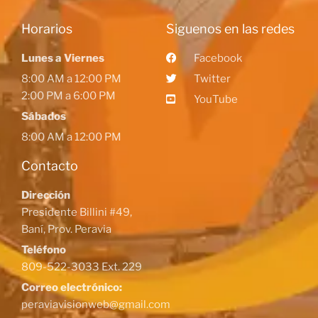
Horarios
Siguenos en las redes
Lunes a Viernes
Facebook
8:00 AM a 12:00 PM
Twitter
2:00 PM a 6:00 PM
YouTube
Sábados
8:00 AM a 12:00 PM
Contacto
Dirección
Presidente Billini #49,
Baní, Prov. Peravia
Teléfono
809-522-3033 Ext. 229
Correo electrónico:
peraviavisionweb@gmail.com