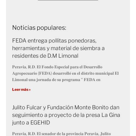
Noticias populares:
FEDA entrega pollitas ponedoras,
herramientas y material de siembra a
residentes de D.M Limonal
𝐏𝐞𝐫𝐚𝐯𝐢𝐚, 𝐑.𝐃. 𝐄𝐥 𝐅𝐨𝐧𝐝𝐨 𝐄𝐬𝐩𝐞𝐜𝐢𝐚𝐥 𝐩𝐚𝐫𝐚 𝐞𝐥 𝐃𝐞𝐬𝐚𝐫𝐫𝐨𝐥𝐥𝐨
𝐀𝐠𝐫𝐨𝐩𝐞𝐜𝐮𝐚𝐫𝐢𝐨 (𝐅𝐄𝐃𝐀) 𝐝𝐞𝐬𝐚𝐫𝐫𝐨𝐥𝐥𝐨́ 𝐞𝐧 𝐞𝐥 𝐝𝐢𝐬𝐭𝐫𝐢𝐭𝐨 𝐦𝐮𝐧𝐢𝐜𝐢𝐩𝐚𝐥 𝐄𝐥
𝐋𝐢𝐦𝐨𝐧𝐚𝐥 𝐮𝐧𝐚 𝐣𝐨𝐫𝐧𝐚𝐝𝐚 𝐝𝐞 𝐬𝐮 𝐩𝐫𝐨𝐠𝐫𝐚𝐦𝐚 “ 𝐅𝐄𝐃𝐀 𝐞𝐧
Leer más »
Julito Fulcar y Fundación Monte Bonito dan
seguimiento a proyecto de la presa La Gina
junto a EGEHID
𝐏𝐞𝐫𝐚𝐯𝐢𝐚, 𝐑.𝐃. 𝐄𝐥 𝐬𝐞𝐧𝐚𝐝𝐨𝐫 𝐝𝐞 𝐥𝐚 𝐩𝐫𝐨𝐯𝐢𝐧𝐜𝐢𝐚 𝐏𝐞𝐫𝐚𝐯𝐢𝐚, 𝐉𝐮𝐥𝐢𝐭𝐨