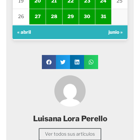
19
20
21
22
23
24
25
26
27
28
29
30
31
« abril
junio »
Luisana Lora Perello
Ver todos sus artículos