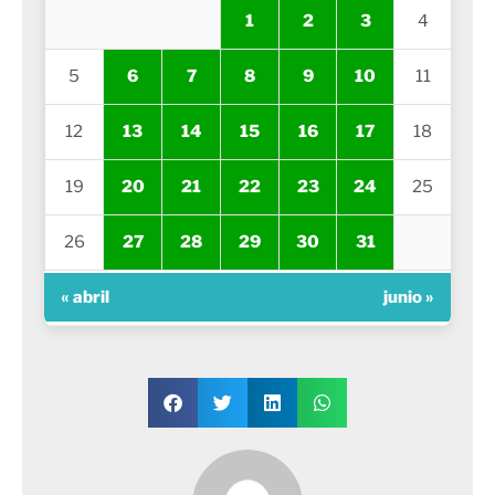
1
2
3
4
5
6
7
8
9
10
11
12
13
14
15
16
17
18
19
20
21
22
23
24
25
26
27
28
29
30
31
« abril
junio »