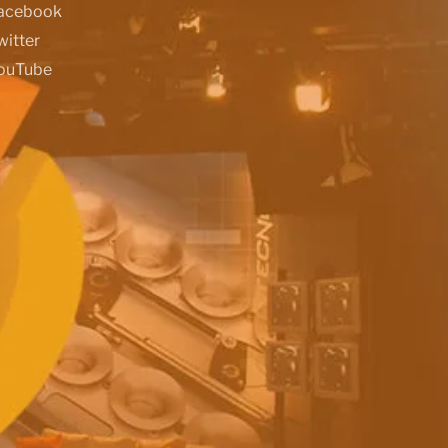
acebook
witter
ouTube