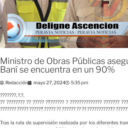
Ministro de Obras Públicas aseg
Baní se encuentra en un 90%
Redacción
mayo 27, 2024
5:35 pm
???????, ?.?.
?? ???????? ?? ????? ??́?????? ? ?????????????? ??????? ????
??????? ????? ??????́ ????? ?? ?????? ?? ?? ???????????́? ??????
Tras la ruta de supervisión realizada por los diferentes tra