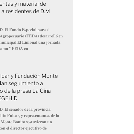
entas y material de
 a residentes de D.M
𝐃. 𝐄𝐥 𝐅𝐨𝐧𝐝𝐨 𝐄𝐬𝐩𝐞𝐜𝐢𝐚𝐥 𝐩𝐚𝐫𝐚 𝐞𝐥
 𝐀𝐠𝐫𝐨𝐩𝐞𝐜𝐮𝐚𝐫𝐢𝐨 (𝐅𝐄𝐃𝐀) 𝐝𝐞𝐬𝐚𝐫𝐫𝐨𝐥𝐥𝐨́ 𝐞𝐧
 𝐦𝐮𝐧𝐢𝐜𝐢𝐩𝐚𝐥 𝐄𝐥 𝐋𝐢𝐦𝐨𝐧𝐚𝐥 𝐮𝐧𝐚 𝐣𝐨𝐫𝐧𝐚𝐝𝐚
𝐫𝐚𝐦𝐚 “ 𝐅𝐄𝐃𝐀 𝐞𝐧
Fulcar y Fundación Monte
dan seguimiento a
o de la presa La Gina
 EGEHID
𝐃. 𝐄𝐥 𝐬𝐞𝐧𝐚𝐝𝐨𝐫 𝐝𝐞 𝐥𝐚 𝐩𝐫𝐨𝐯𝐢𝐧𝐜𝐢𝐚
𝐢𝐭𝐨 𝐅𝐮𝐥𝐜𝐚𝐫, 𝐲 𝐫𝐞𝐩𝐫𝐞𝐬𝐞𝐧𝐭𝐚𝐧𝐭𝐞𝐬 𝐝𝐞 𝐥𝐚
 𝐌𝐨𝐧𝐭𝐞 𝐁𝐨𝐧𝐢𝐭𝐨 𝐬𝐨𝐬𝐭𝐮𝐯𝐢𝐞𝐫𝐨𝐧 𝐮𝐧
𝐨𝐧 𝐞𝐥 𝐝𝐢𝐫𝐞𝐜𝐭𝐨𝐫 𝐞𝐣𝐞𝐜𝐮𝐭𝐢𝐯𝐨 𝐝𝐞