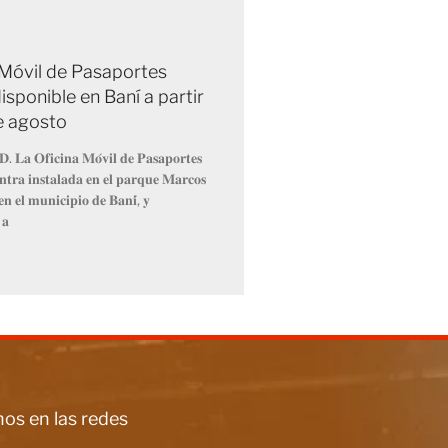
 Móvil de Pasaportes
isponible en Baní a partir
de agosto
𝐃. 𝐋𝐚 𝐎𝐟𝐢𝐜𝐢𝐧𝐚 𝐌𝐨́𝐯𝐢𝐥 𝐝𝐞 𝐏𝐚𝐬𝐚𝐩𝐨𝐫𝐭𝐞𝐬
𝐧𝐭𝐫𝐚 𝐢𝐧𝐬𝐭𝐚𝐥𝐚𝐝𝐚 𝐞𝐧 𝐞𝐥 𝐩𝐚𝐫𝐪𝐮𝐞 𝐌𝐚𝐫𝐜𝐨𝐬
𝐧 𝐞𝐥 𝐦𝐮𝐧𝐢𝐜𝐢𝐩𝐢𝐨 𝐝𝐞 𝐁𝐚𝐧𝐢́, 𝐲
 𝐚
os en las redes