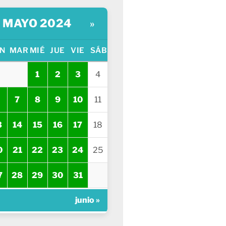
MAYO 2024
»
N
MAR
MIÉ
JUE
VIE
SÁB
1
2
3
4
7
8
9
10
11
3
14
15
16
17
18
0
21
22
23
24
25
7
28
29
30
31
junio »