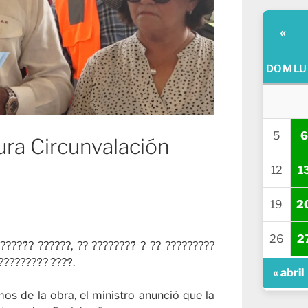
«
DOM
LU
5
6
ura Circunvalación
12
1
19
2
26
2
????́? ??????, ?? ????????́ ? ?? ?????????
???????́? ????́.
« abril
mos de la obra, el ministro anunció que la