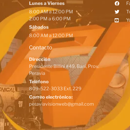
Lunes a Viernes
F
8:00 AM a 12:00 PM
T
2:00 PM a 6:00 PM
Y
Sábados
8:00 AM a 12:00 PM
Contacto
Dirección
Presidente Billini #49, Baní, Prov.
Peravia
Teléfono
809-522-3033 Ext. 229
Correo electrónico:
peraviavisionweb@gmail.com