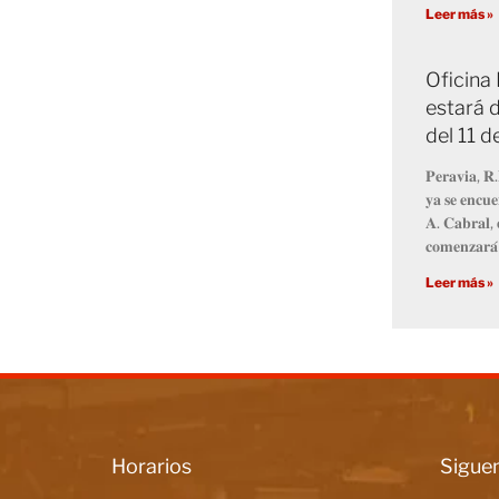
Leer más »
Oficina
estará d
del 11 
𝐏𝐞𝐫𝐚𝐯𝐢𝐚, 𝐑.
𝐲𝐚 𝐬𝐞 𝐞𝐧𝐜𝐮𝐞
𝐀. 𝐂𝐚𝐛𝐫𝐚𝐥, 
𝐜𝐨𝐦𝐞𝐧𝐳𝐚𝐫𝐚́
Leer más »
Horarios
Siguen