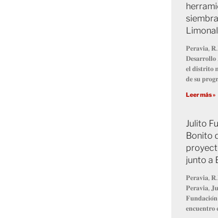
herrami
siembra
Limonal
𝐏𝐞𝐫𝐚𝐯𝐢𝐚, 𝐑.
𝐃𝐞𝐬𝐚𝐫𝐫𝐨𝐥𝐥
𝐞𝐥 𝐝𝐢𝐬𝐭𝐫𝐢𝐭
𝐝𝐞 𝐬𝐮 𝐩𝐫𝐨
Leer más »
Julito 
Bonito 
proyect
junto a
𝐏𝐞𝐫𝐚𝐯𝐢𝐚, 𝐑.
𝐏𝐞𝐫𝐚𝐯𝐢𝐚, 𝐉𝐮
𝐅𝐮𝐧𝐝𝐚𝐜𝐢𝐨́𝐧
𝐞𝐧𝐜𝐮𝐞𝐧𝐭𝐫𝐨 𝐜