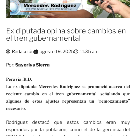
Ex diputada opina sobre cambios en
el tren gubernamental
Redacción
agosto 19, 2025
11:35 am
Por:
Sayerlys Sierra
𝐏𝐞𝐫𝐚𝐯𝐢𝐚, 𝐑.𝐃.
𝐋𝐚 𝐞𝐱 𝐝𝐢𝐩𝐮𝐭𝐚𝐝𝐚 𝐌𝐞𝐫𝐜𝐞𝐝𝐞𝐬 𝐑𝐨𝐝𝐫𝐢́𝐠𝐮𝐞𝐳 𝐬𝐞 𝐩𝐫𝐨𝐧𝐮𝐧𝐜𝐢𝐨́ 𝐚𝐜𝐞𝐫𝐜𝐚 𝐝𝐞𝐥
𝐫𝐞𝐜𝐢𝐞𝐧𝐭𝐞 𝐜𝐚𝐦𝐛𝐢𝐨 𝐞𝐧 𝐞𝐥 𝐭𝐫𝐞𝐧 𝐠𝐮𝐛𝐞𝐫𝐧𝐚𝐦𝐞𝐧𝐭𝐚𝐥, 𝐬𝐞𝐧̃𝐚𝐥𝐚𝐧𝐝𝐨 𝐪𝐮𝐞
𝐚𝐥𝐠𝐮𝐧𝐨𝐬 𝐝𝐞 𝐞𝐬𝐭𝐨𝐬 𝐚𝐣𝐮𝐬𝐭𝐞𝐬 𝐫𝐞𝐩𝐫𝐞𝐬𝐞𝐧𝐭𝐚𝐧 𝐮𝐧 “𝐫𝐞𝐦𝐨𝐳𝐚𝐦𝐢𝐞𝐧𝐭𝐨”
𝐧𝐞𝐜𝐞𝐬𝐚𝐫𝐢𝐨.
Rodríguez destacó que estos cambios eran muy
esperados por la población, como el de la gerencia del