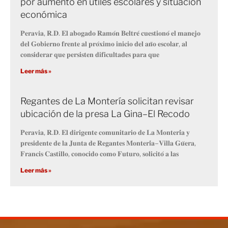
por aumento en útiles escolares y situación
económica
𝐏𝐞𝐫𝐚𝐯𝐢𝐚, 𝐑.𝐃. 𝐄𝐥 𝐚𝐛𝐨𝐠𝐚𝐝𝐨 𝐑𝐚𝐦𝐨́𝐧 𝐁𝐞𝐥𝐭𝐫𝐞́ 𝐜𝐮𝐞𝐬𝐭𝐢𝐨𝐧𝐨́ 𝐞𝐥 𝐦𝐚𝐧𝐞𝐣𝐨
𝐝𝐞𝐥 𝐆𝐨𝐛𝐢𝐞𝐫𝐧𝐨 𝐟𝐫𝐞𝐧𝐭𝐞 𝐚𝐥 𝐩𝐫𝐨́𝐱𝐢𝐦𝐨 𝐢𝐧𝐢𝐜𝐢𝐨 𝐝𝐞𝐥 𝐚𝐧̃𝐨 𝐞𝐬𝐜𝐨𝐥𝐚𝐫, 𝐚𝐥
𝐜𝐨𝐧𝐬𝐢𝐝𝐞𝐫𝐚𝐫 𝐪𝐮𝐞 𝐩𝐞𝐫𝐬𝐢𝐬𝐭𝐞𝐧 𝐝𝐢𝐟𝐢𝐜𝐮𝐥𝐭𝐚𝐝𝐞𝐬 𝐩𝐚𝐫𝐚 𝐪𝐮𝐞
Leer más »
Regantes de La Montería solicitan revisar
ubicación de la presa La Gina–El Recodo
𝐏𝐞𝐫𝐚𝐯𝐢𝐚, 𝐑.𝐃. 𝐄𝐥 𝐝𝐢𝐫𝐢𝐠𝐞𝐧𝐭𝐞 𝐜𝐨𝐦𝐮𝐧𝐢𝐭𝐚𝐫𝐢𝐨 𝐝𝐞 𝐋𝐚 𝐌𝐨𝐧𝐭𝐞𝐫𝐢́𝐚 𝐲
𝐩𝐫𝐞𝐬𝐢𝐝𝐞𝐧𝐭𝐞 𝐝𝐞 𝐥𝐚 𝐉𝐮𝐧𝐭𝐚 𝐝𝐞 𝐑𝐞𝐠𝐚𝐧𝐭𝐞𝐬 𝐌𝐨𝐧𝐭𝐞𝐫𝐢́𝐚–𝐕𝐢𝐥𝐥𝐚 𝐆𝐮̈𝐞𝐫𝐚,
𝐅𝐫𝐚𝐧𝐜𝐢𝐬 𝐂𝐚𝐬𝐭𝐢𝐥𝐥𝐨, 𝐜𝐨𝐧𝐨𝐜𝐢𝐝𝐨 𝐜𝐨𝐦𝐨 𝐅𝐮𝐭𝐮𝐫𝐨, 𝐬𝐨𝐥𝐢𝐜𝐢𝐭𝐨́ 𝐚 𝐥𝐚𝐬
Leer más »