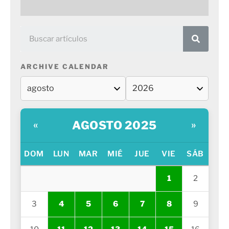
ARCHIVE CALENDAR
AGOSTO 2025
«
»
DOM
LUN
MAR
MIÉ
JUE
VIE
SÁB
1
2
3
4
5
6
7
8
9