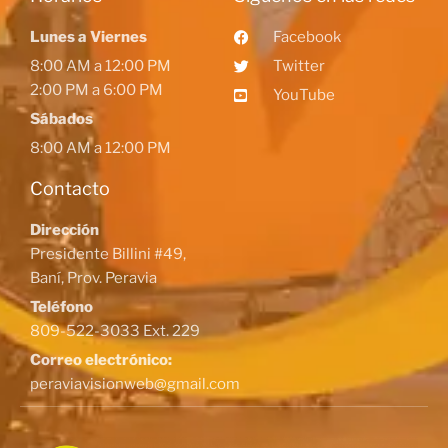
Lunes a Viernes
Facebook
8:00 AM a 12:00 PM
Twitter
2:00 PM a 6:00 PM
YouTube
Sábados
8:00 AM a 12:00 PM
Contacto
Dirección
Presidente Billini #49,
Baní, Prov. Peravia
Teléfono
809-522-3033 Ext. 229
Correo electrónico:
peraviavisionweb@gmail.com