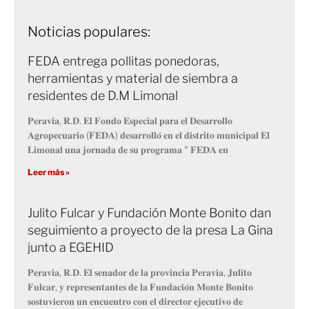
Noticias populares:
FEDA entrega pollitas ponedoras,
herramientas y material de siembra a
residentes de D.M Limonal
𝐏𝐞𝐫𝐚𝐯𝐢𝐚, 𝐑.𝐃. 𝐄𝐥 𝐅𝐨𝐧𝐝𝐨 𝐄𝐬𝐩𝐞𝐜𝐢𝐚𝐥 𝐩𝐚𝐫𝐚 𝐞𝐥 𝐃𝐞𝐬𝐚𝐫𝐫𝐨𝐥𝐥𝐨
𝐀𝐠𝐫𝐨𝐩𝐞𝐜𝐮𝐚𝐫𝐢𝐨 (𝐅𝐄𝐃𝐀) 𝐝𝐞𝐬𝐚𝐫𝐫𝐨𝐥𝐥𝐨́ 𝐞𝐧 𝐞𝐥 𝐝𝐢𝐬𝐭𝐫𝐢𝐭𝐨 𝐦𝐮𝐧𝐢𝐜𝐢𝐩𝐚𝐥 𝐄𝐥
𝐋𝐢𝐦𝐨𝐧𝐚𝐥 𝐮𝐧𝐚 𝐣𝐨𝐫𝐧𝐚𝐝𝐚 𝐝𝐞 𝐬𝐮 𝐩𝐫𝐨𝐠𝐫𝐚𝐦𝐚 “ 𝐅𝐄𝐃𝐀 𝐞𝐧
Leer más »
Julito Fulcar y Fundación Monte Bonito dan
seguimiento a proyecto de la presa La Gina
junto a EGEHID
𝐏𝐞𝐫𝐚𝐯𝐢𝐚, 𝐑.𝐃. 𝐄𝐥 𝐬𝐞𝐧𝐚𝐝𝐨𝐫 𝐝𝐞 𝐥𝐚 𝐩𝐫𝐨𝐯𝐢𝐧𝐜𝐢𝐚 𝐏𝐞𝐫𝐚𝐯𝐢𝐚, 𝐉𝐮𝐥𝐢𝐭𝐨
𝐅𝐮𝐥𝐜𝐚𝐫, 𝐲 𝐫𝐞𝐩𝐫𝐞𝐬𝐞𝐧𝐭𝐚𝐧𝐭𝐞𝐬 𝐝𝐞 𝐥𝐚 𝐅𝐮𝐧𝐝𝐚𝐜𝐢𝐨́𝐧 𝐌𝐨𝐧𝐭𝐞 𝐁𝐨𝐧𝐢𝐭𝐨
𝐬𝐨𝐬𝐭𝐮𝐯𝐢𝐞𝐫𝐨𝐧 𝐮𝐧 𝐞𝐧𝐜𝐮𝐞𝐧𝐭𝐫𝐨 𝐜𝐨𝐧 𝐞𝐥 𝐝𝐢𝐫𝐞𝐜𝐭𝐨𝐫 𝐞𝐣𝐞𝐜𝐮𝐭𝐢𝐯𝐨 𝐝𝐞