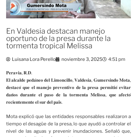
En Valdesia destacan manejo
oportuno de la presa durante la
tormenta tropical Melissa
Luisana Lora Perello
noviembre 3, 2025
4:51 pm
𝐏𝐞𝐫𝐚𝐯𝐢𝐚, 𝐑.𝐃.
𝐄𝐥 𝐚𝐥𝐜𝐚𝐥𝐝𝐞 𝐩𝐞𝐝𝐚́𝐧𝐞𝐨 𝐝𝐞𝐥 𝐋𝐢𝐦𝐨𝐧𝐜𝐢𝐥𝐥𝐨, 𝐕𝐚𝐥𝐝𝐞𝐬𝐢𝐚, 𝐆𝐮𝐦𝐞𝐫𝐬𝐢𝐧𝐝𝐨 𝐌𝐨𝐭𝐚,
𝐝𝐞𝐬𝐭𝐚𝐜𝐨́ 𝐪𝐮𝐞 𝐞𝐥 𝐦𝐚𝐧𝐞𝐣𝐨 𝐩𝐫𝐞𝐯𝐞𝐧𝐭𝐢𝐯𝐨 𝐝𝐞 𝐥𝐚 𝐩𝐫𝐞𝐬𝐚 𝐩𝐞𝐫𝐦𝐢𝐭𝐢𝐨́ 𝐞𝐯𝐢𝐭𝐚𝐫
𝐝𝐚𝐧̃𝐨𝐬 𝐝𝐮𝐫𝐚𝐧𝐭𝐞 𝐞𝐥 𝐩𝐚𝐬𝐨 𝐝𝐞 𝐥𝐚 𝐭𝐨𝐫𝐦𝐞𝐧𝐭𝐚 𝐌𝐞𝐥𝐢𝐬𝐬𝐚, 𝐪𝐮𝐞 𝐚𝐟𝐞𝐜𝐭𝐨́
𝐫𝐞𝐜𝐢𝐞𝐧𝐭𝐞𝐦𝐞𝐧𝐭𝐞 𝐞𝐥 𝐬𝐮𝐫 𝐝𝐞𝐥 𝐩𝐚𝐢́𝐬.
Mota explicó que las entidades responsables realizaron a
tiempo el desagüe de la presa, lo que ayudó a controlar el
nivel de las aguas y prevenir inundaciones. Señaló que,