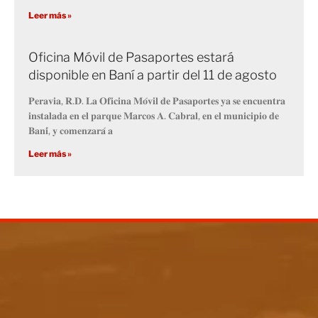
Leer más »
Oficina Móvil de Pasaportes estará
disponible en Baní a partir del 11 de agosto
𝐏𝐞𝐫𝐚𝐯𝐢𝐚, 𝐑.𝐃. 𝐋𝐚 𝐎𝐟𝐢𝐜𝐢𝐧𝐚 𝐌𝐨́𝐯𝐢𝐥 𝐝𝐞 𝐏𝐚𝐬𝐚𝐩𝐨𝐫𝐭𝐞𝐬 𝐲𝐚 𝐬𝐞 𝐞𝐧𝐜𝐮𝐞𝐧𝐭𝐫𝐚
𝐢𝐧𝐬𝐭𝐚𝐥𝐚𝐝𝐚 𝐞𝐧 𝐞𝐥 𝐩𝐚𝐫𝐪𝐮𝐞 𝐌𝐚𝐫𝐜𝐨𝐬 𝐀. 𝐂𝐚𝐛𝐫𝐚𝐥, 𝐞𝐧 𝐞𝐥 𝐦𝐮𝐧𝐢𝐜𝐢𝐩𝐢𝐨 𝐝𝐞
𝐁𝐚𝐧𝐢́, 𝐲 𝐜𝐨𝐦𝐞𝐧𝐳𝐚𝐫𝐚́ 𝐚
Leer más »