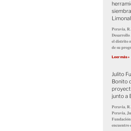
herrami
siembra
Limonal
𝐏𝐞𝐫𝐚𝐯𝐢𝐚, 𝐑.
𝐃𝐞𝐬𝐚𝐫𝐫𝐨𝐥𝐥
𝐞𝐥 𝐝𝐢𝐬𝐭𝐫𝐢𝐭
𝐝𝐞 𝐬𝐮 𝐩𝐫𝐨
Leer más »
Julito 
Bonito 
proyect
junto a
𝐏𝐞𝐫𝐚𝐯𝐢𝐚, 𝐑.
𝐏𝐞𝐫𝐚𝐯𝐢𝐚, 𝐉𝐮
𝐅𝐮𝐧𝐝𝐚𝐜𝐢𝐨́𝐧
𝐞𝐧𝐜𝐮𝐞𝐧𝐭𝐫𝐨 𝐜