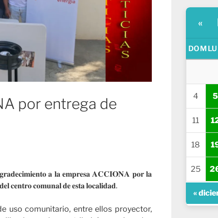
«
DOM
LU
4
5
 por entrega de
11
1
18
1
25
2
𝐠𝐫𝐚𝐝𝐞𝐜𝐢𝐦𝐢𝐞𝐧𝐭𝐨 𝐚 𝐥𝐚 𝐞𝐦𝐩𝐫𝐞𝐬𝐚 𝐀𝐂𝐂𝐈𝐎𝐍𝐀 𝐩𝐨𝐫 𝐥𝐚
 𝐝𝐞𝐥 𝐜𝐞𝐧𝐭𝐫𝐨 𝐜𝐨𝐦𝐮𝐧𝐚𝐥 𝐝𝐞 𝐞𝐬𝐭𝐚 𝐥𝐨𝐜𝐚𝐥𝐢𝐝𝐚𝐝.
« dici
e uso comunitario, entre ellos proyector,