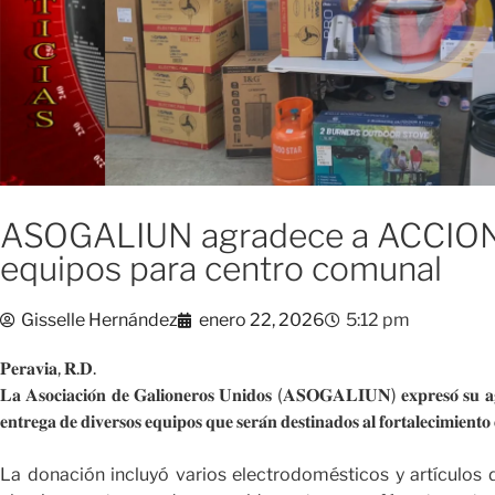
ASOGALIUN agradece a ACCIONA
equipos para centro comunal
Gisselle Hernández
enero 22, 2026
5:12 pm
𝐏𝐞𝐫𝐚𝐯𝐢𝐚, 𝐑.𝐃.
𝐋𝐚 𝐀𝐬𝐨𝐜𝐢𝐚𝐜𝐢𝐨́𝐧 𝐝𝐞 𝐆𝐚𝐥𝐢𝐨𝐧𝐞𝐫𝐨𝐬 𝐔𝐧𝐢𝐝𝐨𝐬 (𝐀𝐒𝐎𝐆𝐀𝐋𝐈𝐔𝐍) 𝐞𝐱𝐩𝐫𝐞𝐬𝐨́ 𝐬𝐮 
𝐞𝐧𝐭𝐫𝐞𝐠𝐚 𝐝𝐞 𝐝𝐢𝐯𝐞𝐫𝐬𝐨𝐬 𝐞𝐪𝐮𝐢𝐩𝐨𝐬 𝐪𝐮𝐞 𝐬𝐞𝐫𝐚́𝐧 𝐝𝐞𝐬𝐭𝐢𝐧𝐚𝐝𝐨𝐬 𝐚𝐥 𝐟𝐨𝐫𝐭𝐚𝐥𝐞𝐜𝐢𝐦𝐢𝐞𝐧𝐭𝐨
La donación incluyó varios electrodomésticos y artículos d