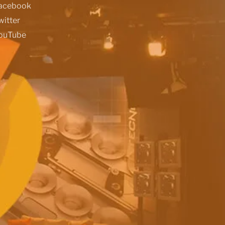
acebook
witter
ouTube