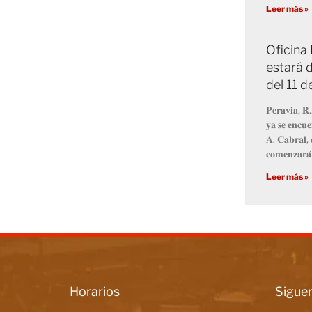
Leer más »
Oficina
estará d
del 11 
𝐏𝐞𝐫𝐚𝐯𝐢𝐚, 𝐑.
𝐲𝐚 𝐬𝐞 𝐞𝐧𝐜𝐮𝐞
𝐀. 𝐂𝐚𝐛𝐫𝐚𝐥, 
𝐜𝐨𝐦𝐞𝐧𝐳𝐚𝐫𝐚́
Leer más »
Horarios
Siguen