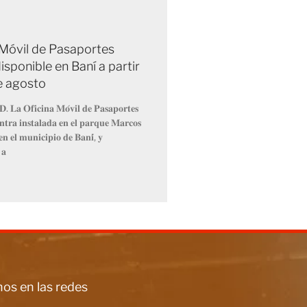
 Móvil de Pasaportes
isponible en Baní a partir
de agosto
𝐃. 𝐋𝐚 𝐎𝐟𝐢𝐜𝐢𝐧𝐚 𝐌𝐨́𝐯𝐢𝐥 𝐝𝐞 𝐏𝐚𝐬𝐚𝐩𝐨𝐫𝐭𝐞𝐬
𝐧𝐭𝐫𝐚 𝐢𝐧𝐬𝐭𝐚𝐥𝐚𝐝𝐚 𝐞𝐧 𝐞𝐥 𝐩𝐚𝐫𝐪𝐮𝐞 𝐌𝐚𝐫𝐜𝐨𝐬
𝐧 𝐞𝐥 𝐦𝐮𝐧𝐢𝐜𝐢𝐩𝐢𝐨 𝐝𝐞 𝐁𝐚𝐧𝐢́, 𝐲
 𝐚
os en las redes