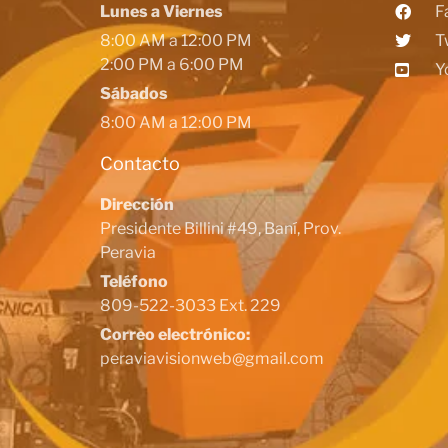
Lunes a Viernes
F
8:00 AM a 12:00 PM
T
2:00 PM a 6:00 PM
Y
Sábados
8:00 AM a 12:00 PM
Contacto
Dirección
Presidente Billini #49, Baní, Prov.
Peravia
Teléfono
809-522-3033 Ext. 229
Correo electrónico:
peraviavisionweb@gmail.com