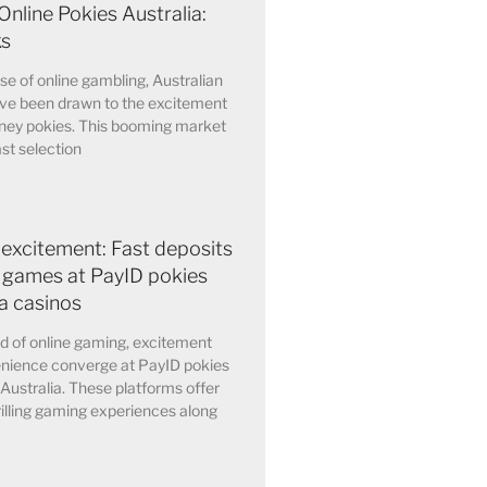
Online Pokies Australia:
ks
ise of online gambling, Australian
ave been drawn to the excitement
oney pokies. This booming market
ast selection
 excitement: Fast deposits
 games at PayID pokies
ia casinos
ld of online gaming, excitement
nience converge at PayID pokies
 Australia. These platforms offer
rilling gaming experiences along