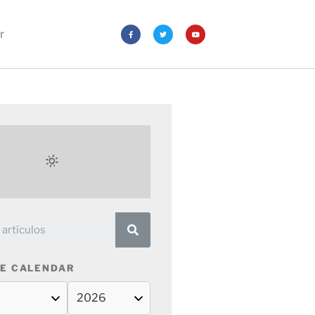
r
E CALENDAR