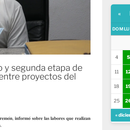
«
DOM
LU
4
5
ro y segunda etapa de
11
1
entre proyectos del
18
1
25
2
« dici
𝐦𝐨́𝐧, 𝐢𝐧𝐟𝐨𝐫𝐦𝐨́ 𝐬𝐨𝐛𝐫𝐞 𝐥𝐚𝐬 𝐥𝐚𝐛𝐨𝐫𝐞𝐬 𝐪𝐮𝐞 𝐫𝐞𝐚𝐥𝐢𝐳𝐚𝐧
.