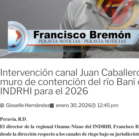
Intervención canal Juan Caballe
muro de contención del río Baní 
INDRHI para el 2026
Gisselle Hernández
enero 30, 2026
12:45 pm
𝐏𝐞𝐫𝐚𝐯𝐢𝐚, 𝐑.𝐃.
𝐄𝐥 𝐝𝐢𝐫𝐞𝐜𝐭𝐨𝐫 𝐝𝐞 𝐥𝐚 𝐫𝐞𝐠𝐢𝐨𝐧𝐚𝐥 𝐎𝐳𝐚𝐦𝐚-𝐍𝐢𝐳𝐚𝐨 𝐝𝐞𝐥 𝐈𝐍𝐃𝐑𝐇𝐈, 𝐅𝐫𝐚𝐧𝐜𝐢𝐬𝐜𝐨 𝐁𝐫
𝐝𝐞𝐬𝐝𝐞 𝐥𝐚 𝐝𝐢𝐫𝐞𝐜𝐜𝐢𝐨́𝐧 𝐫𝐞𝐬𝐩𝐞𝐜𝐭𝐨 𝐚 𝐥𝐨𝐬 𝐜𝐚𝐧𝐚𝐥𝐞𝐬 𝐝𝐞 𝐫𝐢𝐞𝐠𝐨 𝐛𝐚𝐣𝐨 𝐬𝐮 𝐣𝐮𝐫𝐢𝐬𝐝𝐢𝐜𝐜𝐢𝐨́