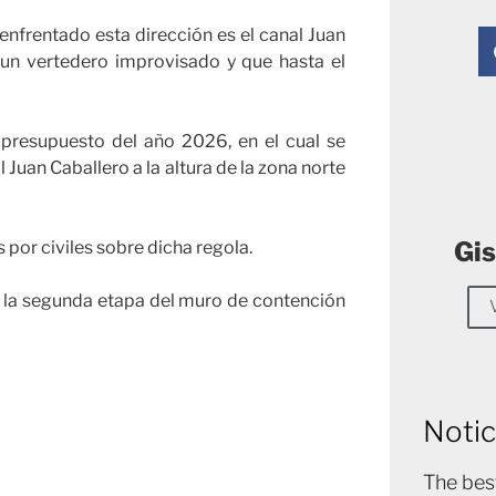
enfrentado esta dirección es el canal Juan
 un vertedero improvisado y que hasta el
 presupuesto del año 2026, en el cual se
 Juan Caballero a la altura de la zona norte
Gis
 por civiles sobre dicha regola.
es la segunda etapa del muro de contención
Notic
The bes