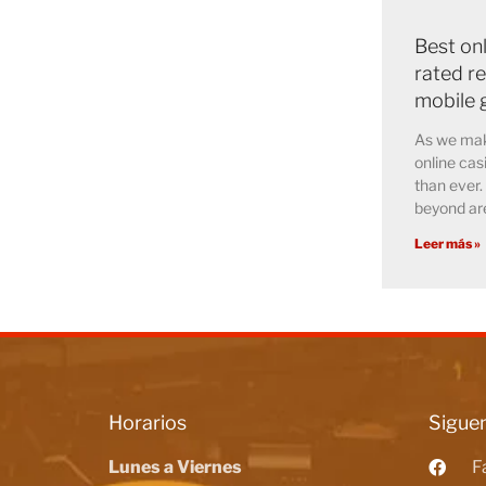
Best on
rated r
mobile 
As we mak
online cas
than ever.
beyond are
Leer más »
Horarios
Siguen
Lunes a Viernes
F