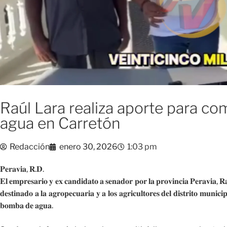
Raúl Lara realiza aporte para c
agua en Carretón
Redacción
enero 30, 2026
1:03 pm
𝐏𝐞𝐫𝐚𝐯𝐢𝐚, 𝐑.𝐃.
𝐄𝐥 𝐞𝐦𝐩𝐫𝐞𝐬𝐚𝐫𝐢𝐨 𝐲 𝐞𝐱 𝐜𝐚𝐧𝐝𝐢𝐝𝐚𝐭𝐨 𝐚 𝐬𝐞𝐧𝐚𝐝𝐨𝐫 𝐩𝐨𝐫 𝐥𝐚 𝐩𝐫𝐨𝐯𝐢𝐧𝐜𝐢𝐚 𝐏𝐞𝐫𝐚𝐯𝐢𝐚, 𝐑
𝐝𝐞𝐬𝐭𝐢𝐧𝐚𝐝𝐨 𝐚 𝐥𝐚 𝐚𝐠𝐫𝐨𝐩𝐞𝐜𝐮𝐚𝐫𝐢𝐚 𝐲 𝐚 𝐥𝐨𝐬 𝐚𝐠𝐫𝐢𝐜𝐮𝐥𝐭𝐨𝐫𝐞𝐬 𝐝𝐞𝐥 𝐝𝐢𝐬𝐭𝐫𝐢𝐭𝐨 𝐦𝐮𝐧𝐢𝐜𝐢
𝐛𝐨𝐦𝐛𝐚 𝐝𝐞 𝐚𝐠𝐮𝐚.