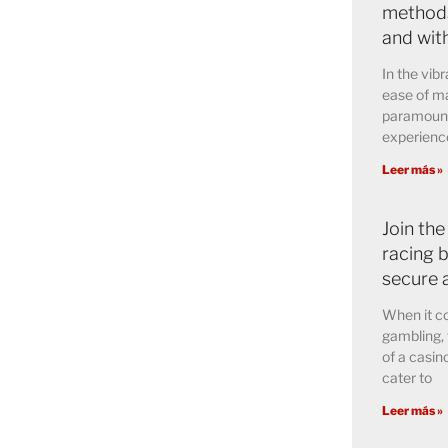
methods
and wit
In the vibr
ease of ma
paramount 
experience
Leer más »
Join the
racing b
secure 
When it co
gambling, 
of a casin
cater to
Leer más »