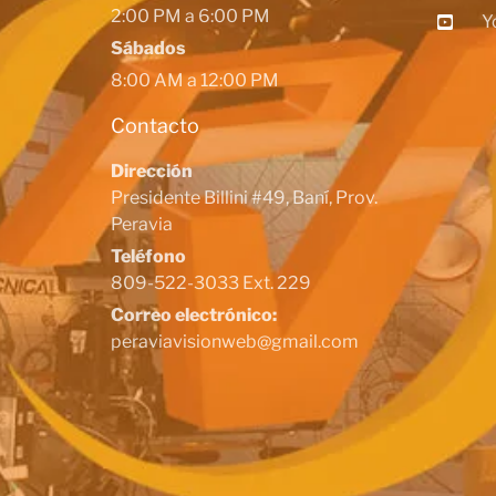
2:00 PM a 6:00 PM
Y
Sábados
8:00 AM a 12:00 PM
Contacto
Dirección
Presidente Billini #49, Baní, Prov.
Peravia
Teléfono
809-522-3033 Ext. 229
Correo electrónico:
peraviavisionweb@gmail.com