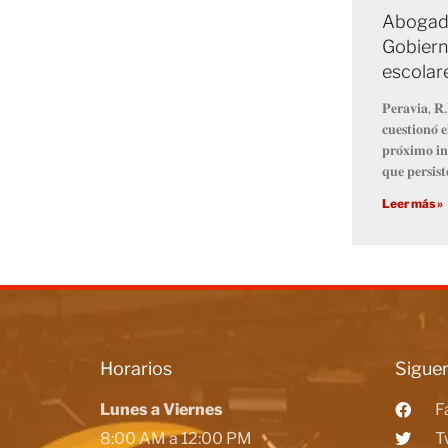
Abogado
Gobiern
escolar
𝐏𝐞𝐫𝐚𝐯𝐢𝐚, 𝐑.
𝐜𝐮𝐞𝐬𝐭𝐢𝐨𝐧𝐨́ 
𝐩𝐫𝐨́𝐱𝐢𝐦𝐨 𝐢𝐧
𝐪𝐮𝐞 𝐩𝐞𝐫𝐬𝐢𝐬𝐭
Leer más »
Horarios
Siguen
Lunes a Viernes
F
8:00 AM a 12:00 PM
T