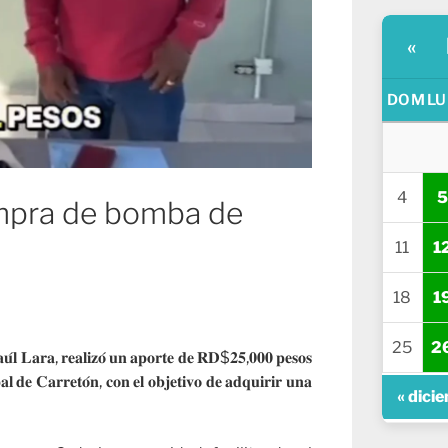
«
DOM
LU
4
5
ompra de bomba de
11
1
18
1
25
2
𝐚𝐮́𝐥 𝐋𝐚𝐫𝐚, 𝐫𝐞𝐚𝐥𝐢𝐳𝐨́ 𝐮𝐧 𝐚𝐩𝐨𝐫𝐭𝐞 𝐝𝐞 𝐑𝐃$𝟐𝟓,𝟎𝟎𝟎 𝐩𝐞𝐬𝐨𝐬
𝐩𝐚𝐥 𝐝𝐞 𝐂𝐚𝐫𝐫𝐞𝐭𝐨́𝐧, 𝐜𝐨𝐧 𝐞𝐥 𝐨𝐛𝐣𝐞𝐭𝐢𝐯𝐨 𝐝𝐞 𝐚𝐝𝐪𝐮𝐢𝐫𝐢𝐫 𝐮𝐧𝐚
« dici