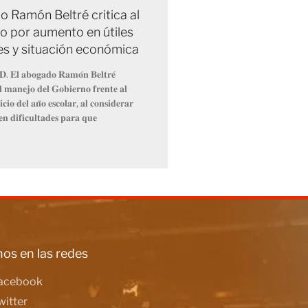
 Ramón Beltré critica al
o por aumento en útiles
es y situación económica
𝐃. 𝐄𝐥 𝐚𝐛𝐨𝐠𝐚𝐝𝐨 𝐑𝐚𝐦𝐨́𝐧 𝐁𝐞𝐥𝐭𝐫𝐞́
𝐞𝐥 𝐦𝐚𝐧𝐞𝐣𝐨 𝐝𝐞𝐥 𝐆𝐨𝐛𝐢𝐞𝐫𝐧𝐨 𝐟𝐫𝐞𝐧𝐭𝐞 𝐚𝐥
𝐜𝐢𝐨 𝐝𝐞𝐥 𝐚𝐧̃𝐨 𝐞𝐬𝐜𝐨𝐥𝐚𝐫, 𝐚𝐥 𝐜𝐨𝐧𝐬𝐢𝐝𝐞𝐫𝐚𝐫
𝐞𝐧 𝐝𝐢𝐟𝐢𝐜𝐮𝐥𝐭𝐚𝐝𝐞𝐬 𝐩𝐚𝐫𝐚 𝐪𝐮𝐞
os en las redes
acebook
witter