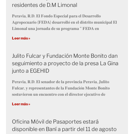
residentes de D.M Limonal
𝐏𝐞𝐫𝐚𝐯𝐢𝐚, 𝐑.𝐃. 𝐄𝐥 𝐅𝐨𝐧𝐝𝐨 𝐄𝐬𝐩𝐞𝐜𝐢𝐚𝐥 𝐩𝐚𝐫𝐚 𝐞𝐥 𝐃𝐞𝐬𝐚𝐫𝐫𝐨𝐥𝐥𝐨
𝐀𝐠𝐫𝐨𝐩𝐞𝐜𝐮𝐚𝐫𝐢𝐨 (𝐅𝐄𝐃𝐀) 𝐝𝐞𝐬𝐚𝐫𝐫𝐨𝐥𝐥𝐨́ 𝐞𝐧 𝐞𝐥 𝐝𝐢𝐬𝐭𝐫𝐢𝐭𝐨 𝐦𝐮𝐧𝐢𝐜𝐢𝐩𝐚𝐥 𝐄𝐥
𝐋𝐢𝐦𝐨𝐧𝐚𝐥 𝐮𝐧𝐚 𝐣𝐨𝐫𝐧𝐚𝐝𝐚 𝐝𝐞 𝐬𝐮 𝐩𝐫𝐨𝐠𝐫𝐚𝐦𝐚 “ 𝐅𝐄𝐃𝐀 𝐞𝐧
Leer más »
Julito Fulcar y Fundación Monte Bonito dan
seguimiento a proyecto de la presa La Gina
junto a EGEHID
𝐏𝐞𝐫𝐚𝐯𝐢𝐚, 𝐑.𝐃. 𝐄𝐥 𝐬𝐞𝐧𝐚𝐝𝐨𝐫 𝐝𝐞 𝐥𝐚 𝐩𝐫𝐨𝐯𝐢𝐧𝐜𝐢𝐚 𝐏𝐞𝐫𝐚𝐯𝐢𝐚, 𝐉𝐮𝐥𝐢𝐭𝐨
𝐅𝐮𝐥𝐜𝐚𝐫, 𝐲 𝐫𝐞𝐩𝐫𝐞𝐬𝐞𝐧𝐭𝐚𝐧𝐭𝐞𝐬 𝐝𝐞 𝐥𝐚 𝐅𝐮𝐧𝐝𝐚𝐜𝐢𝐨́𝐧 𝐌𝐨𝐧𝐭𝐞 𝐁𝐨𝐧𝐢𝐭𝐨
𝐬𝐨𝐬𝐭𝐮𝐯𝐢𝐞𝐫𝐨𝐧 𝐮𝐧 𝐞𝐧𝐜𝐮𝐞𝐧𝐭𝐫𝐨 𝐜𝐨𝐧 𝐞𝐥 𝐝𝐢𝐫𝐞𝐜𝐭𝐨𝐫 𝐞𝐣𝐞𝐜𝐮𝐭𝐢𝐯𝐨 𝐝𝐞
Leer más »
Oficina Móvil de Pasaportes estará
disponible en Baní a partir del 11 de agosto