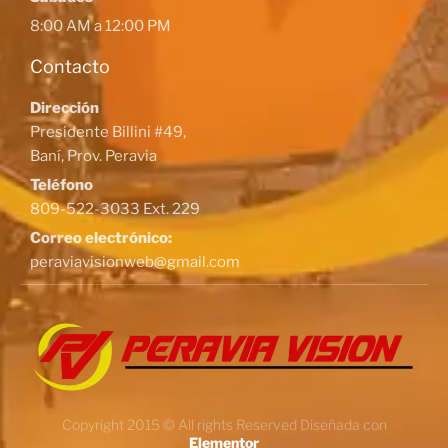
8:00 AM a 12:00 PM
Contacto
Dirección
Presidente Billini #49,
Baní, Prov. Peravia
Teléfono
809-522-3033 Ext. 229
Correo electrónico:
peraviavisionweb@gmail.com
Copyright 2015 © All rights Reserved Diseñada con
Elementor