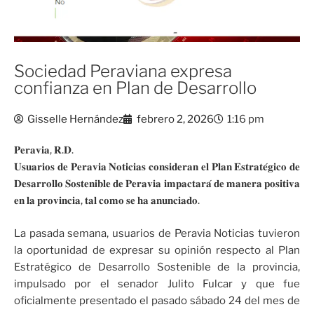
Sociedad Peraviana expresa
confianza en Plan de Desarrollo
Gisselle Hernández
febrero 2, 2026
1:16 pm
𝐏𝐞𝐫𝐚𝐯𝐢𝐚, 𝐑.𝐃.
𝐔𝐬𝐮𝐚𝐫𝐢𝐨𝐬 𝐝𝐞 𝐏𝐞𝐫𝐚𝐯𝐢𝐚 𝐍𝐨𝐭𝐢𝐜𝐢𝐚𝐬 𝐜𝐨𝐧𝐬𝐢𝐝𝐞𝐫𝐚𝐧 𝐞𝐥 𝐏𝐥𝐚𝐧 𝐄𝐬𝐭𝐫𝐚𝐭𝐞́𝐠𝐢𝐜𝐨 𝐝𝐞
𝐃𝐞𝐬𝐚𝐫𝐫𝐨𝐥𝐥𝐨 𝐒𝐨𝐬𝐭𝐞𝐧𝐢𝐛𝐥𝐞 𝐝𝐞 𝐏𝐞𝐫𝐚𝐯𝐢𝐚 𝐢𝐦𝐩𝐚𝐜𝐭𝐚𝐫𝐚́ 𝐝𝐞 𝐦𝐚𝐧𝐞𝐫𝐚 𝐩𝐨𝐬𝐢𝐭𝐢𝐯𝐚
𝐞𝐧 𝐥𝐚 𝐩𝐫𝐨𝐯𝐢𝐧𝐜𝐢𝐚, 𝐭𝐚𝐥 𝐜𝐨𝐦𝐨 𝐬𝐞 𝐡𝐚 𝐚𝐧𝐮𝐧𝐜𝐢𝐚𝐝𝐨.
La pasada semana, usuarios de Peravia Noticias tuvieron
la oportunidad de expresar su opinión respecto al Plan
Estratégico de Desarrollo Sostenible de la provincia,
impulsado por el senador Julito Fulcar y que fue
oficialmente presentado el pasado sábado 24 del mes de