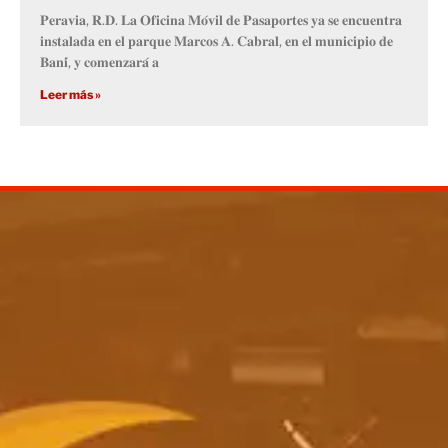
𝐏𝐞𝐫𝐚𝐯𝐢𝐚, 𝐑.𝐃. 𝐋𝐚 𝐎𝐟𝐢𝐜𝐢𝐧𝐚 𝐌𝐨́𝐯𝐢𝐥 𝐝𝐞 𝐏𝐚𝐬𝐚𝐩𝐨𝐫𝐭𝐞𝐬 𝐲𝐚 𝐬𝐞 𝐞𝐧𝐜𝐮𝐞𝐧𝐭𝐫𝐚
𝐢𝐧𝐬𝐭𝐚𝐥𝐚𝐝𝐚 𝐞𝐧 𝐞𝐥 𝐩𝐚𝐫𝐪𝐮𝐞 𝐌𝐚𝐫𝐜𝐨𝐬 𝐀. 𝐂𝐚𝐛𝐫𝐚𝐥, 𝐞𝐧 𝐞𝐥 𝐦𝐮𝐧𝐢𝐜𝐢𝐩𝐢𝐨 𝐝𝐞
𝐁𝐚𝐧𝐢́, 𝐲 𝐜𝐨𝐦𝐞𝐧𝐳𝐚𝐫𝐚́ 𝐚
Leer más »