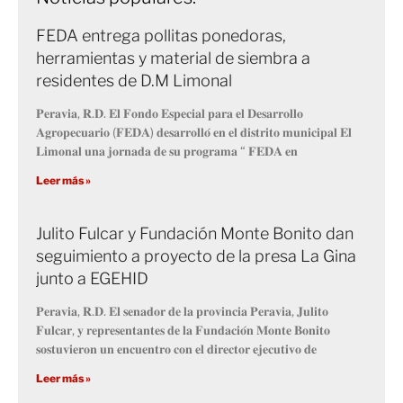
FEDA entrega pollitas ponedoras,
herramientas y material de siembra a
residentes de D.M Limonal
𝐏𝐞𝐫𝐚𝐯𝐢𝐚, 𝐑.𝐃. 𝐄𝐥 𝐅𝐨𝐧𝐝𝐨 𝐄𝐬𝐩𝐞𝐜𝐢𝐚𝐥 𝐩𝐚𝐫𝐚 𝐞𝐥 𝐃𝐞𝐬𝐚𝐫𝐫𝐨𝐥𝐥𝐨
𝐀𝐠𝐫𝐨𝐩𝐞𝐜𝐮𝐚𝐫𝐢𝐨 (𝐅𝐄𝐃𝐀) 𝐝𝐞𝐬𝐚𝐫𝐫𝐨𝐥𝐥𝐨́ 𝐞𝐧 𝐞𝐥 𝐝𝐢𝐬𝐭𝐫𝐢𝐭𝐨 𝐦𝐮𝐧𝐢𝐜𝐢𝐩𝐚𝐥 𝐄𝐥
𝐋𝐢𝐦𝐨𝐧𝐚𝐥 𝐮𝐧𝐚 𝐣𝐨𝐫𝐧𝐚𝐝𝐚 𝐝𝐞 𝐬𝐮 𝐩𝐫𝐨𝐠𝐫𝐚𝐦𝐚 “ 𝐅𝐄𝐃𝐀 𝐞𝐧
Leer más »
Julito Fulcar y Fundación Monte Bonito dan
seguimiento a proyecto de la presa La Gina
junto a EGEHID
𝐏𝐞𝐫𝐚𝐯𝐢𝐚, 𝐑.𝐃. 𝐄𝐥 𝐬𝐞𝐧𝐚𝐝𝐨𝐫 𝐝𝐞 𝐥𝐚 𝐩𝐫𝐨𝐯𝐢𝐧𝐜𝐢𝐚 𝐏𝐞𝐫𝐚𝐯𝐢𝐚, 𝐉𝐮𝐥𝐢𝐭𝐨
𝐅𝐮𝐥𝐜𝐚𝐫, 𝐲 𝐫𝐞𝐩𝐫𝐞𝐬𝐞𝐧𝐭𝐚𝐧𝐭𝐞𝐬 𝐝𝐞 𝐥𝐚 𝐅𝐮𝐧𝐝𝐚𝐜𝐢𝐨́𝐧 𝐌𝐨𝐧𝐭𝐞 𝐁𝐨𝐧𝐢𝐭𝐨
𝐬𝐨𝐬𝐭𝐮𝐯𝐢𝐞𝐫𝐨𝐧 𝐮𝐧 𝐞𝐧𝐜𝐮𝐞𝐧𝐭𝐫𝐨 𝐜𝐨𝐧 𝐞𝐥 𝐝𝐢𝐫𝐞𝐜𝐭𝐨𝐫 𝐞𝐣𝐞𝐜𝐮𝐭𝐢𝐯𝐨 𝐝𝐞
Leer más »