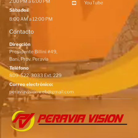
2:00 PM a 6:00 PM
YouTube
Sábados
8:00 AM a 12:00 PM
Contacto
Dirección
Presidente Billini #49,
Baní, Prov. Peravia
Teléfono
809-522-3033 Ext. 229
Correo electrónico:
peraviavisionweb@gmail.com