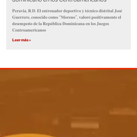
𝐏𝐞𝐫𝐚𝐯𝐢𝐚, 𝐑.𝐃. 𝐄𝐥 𝐞𝐧𝐭𝐫𝐞𝐧𝐚𝐝𝐨𝐫 𝐝𝐞𝐩𝐨𝐫𝐭𝐢𝐯𝐨 𝐲 𝐭𝐞́𝐜𝐧𝐢𝐜𝐨 𝐝𝐢𝐬𝐭𝐫𝐢𝐭𝐚𝐥 𝐉𝐨𝐬𝐞́
𝐆𝐮𝐞𝐫𝐫𝐞𝐫𝐨, 𝐜𝐨𝐧𝐨𝐜𝐢𝐝𝐨 𝐜𝐨𝐦𝐨 “𝐌𝐨𝐫𝐞𝐧𝐨”, 𝐯𝐚𝐥𝐨𝐫𝐨́ 𝐩𝐨𝐬𝐢𝐭𝐢𝐯𝐚𝐦𝐞𝐧𝐭𝐞 𝐞𝐥
𝐝𝐞𝐬𝐞𝐦𝐩𝐞𝐧̃𝐨 𝐝𝐞 𝐥𝐚 𝐑𝐞𝐩𝐮́𝐛𝐥𝐢𝐜𝐚 𝐃𝐨𝐦𝐢𝐧𝐢𝐜𝐚𝐧𝐚 𝐞𝐧 𝐥𝐨𝐬 𝐉𝐮𝐞𝐠𝐨𝐬
𝐂𝐞𝐧𝐭𝐫𝐨𝐚𝐦𝐞𝐫𝐢𝐜𝐚𝐧𝐨𝐬
Leer más »