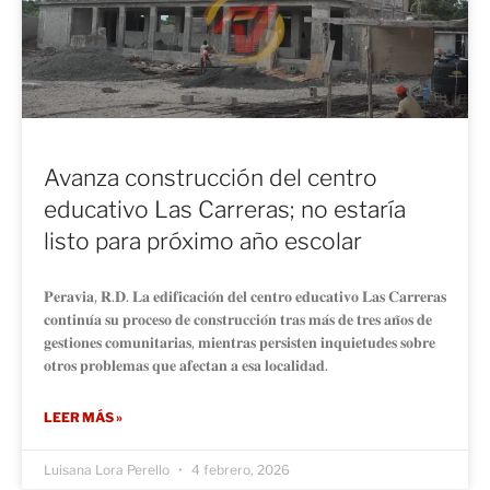
Avanza construcción del centro
educativo Las Carreras; no estaría
listo para próximo año escolar
𝐏𝐞𝐫𝐚𝐯𝐢𝐚, 𝐑.𝐃. 𝐋𝐚 𝐞𝐝𝐢𝐟𝐢𝐜𝐚𝐜𝐢𝐨́𝐧 𝐝𝐞𝐥 𝐜𝐞𝐧𝐭𝐫𝐨 𝐞𝐝𝐮𝐜𝐚𝐭𝐢𝐯𝐨 𝐋𝐚𝐬 𝐂𝐚𝐫𝐫𝐞𝐫𝐚𝐬
𝐜𝐨𝐧𝐭𝐢𝐧𝐮́𝐚 𝐬𝐮 𝐩𝐫𝐨𝐜𝐞𝐬𝐨 𝐝𝐞 𝐜𝐨𝐧𝐬𝐭𝐫𝐮𝐜𝐜𝐢𝐨́𝐧 𝐭𝐫𝐚𝐬 𝐦𝐚́𝐬 𝐝𝐞 𝐭𝐫𝐞𝐬 𝐚𝐧̃𝐨𝐬 𝐝𝐞
𝐠𝐞𝐬𝐭𝐢𝐨𝐧𝐞𝐬 𝐜𝐨𝐦𝐮𝐧𝐢𝐭𝐚𝐫𝐢𝐚𝐬, 𝐦𝐢𝐞𝐧𝐭𝐫𝐚𝐬 𝐩𝐞𝐫𝐬𝐢𝐬𝐭𝐞𝐧 𝐢𝐧𝐪𝐮𝐢𝐞𝐭𝐮𝐝𝐞𝐬 𝐬𝐨𝐛𝐫𝐞
𝐨𝐭𝐫𝐨𝐬 𝐩𝐫𝐨𝐛𝐥𝐞𝐦𝐚𝐬 𝐪𝐮𝐞 𝐚𝐟𝐞𝐜𝐭𝐚𝐧 𝐚 𝐞𝐬𝐚 𝐥𝐨𝐜𝐚𝐥𝐢𝐝𝐚𝐝.
LEER MÁS »
Luisana Lora Perello
4 febrero, 2026