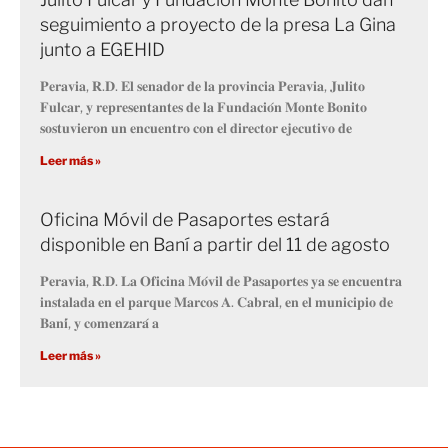
seguimiento a proyecto de la presa La Gina
junto a EGEHID
𝐏𝐞𝐫𝐚𝐯𝐢𝐚, 𝐑.𝐃. 𝐄𝐥 𝐬𝐞𝐧𝐚𝐝𝐨𝐫 𝐝𝐞 𝐥𝐚 𝐩𝐫𝐨𝐯𝐢𝐧𝐜𝐢𝐚 𝐏𝐞𝐫𝐚𝐯𝐢𝐚, 𝐉𝐮𝐥𝐢𝐭𝐨
𝐅𝐮𝐥𝐜𝐚𝐫, 𝐲 𝐫𝐞𝐩𝐫𝐞𝐬𝐞𝐧𝐭𝐚𝐧𝐭𝐞𝐬 𝐝𝐞 𝐥𝐚 𝐅𝐮𝐧𝐝𝐚𝐜𝐢𝐨́𝐧 𝐌𝐨𝐧𝐭𝐞 𝐁𝐨𝐧𝐢𝐭𝐨
𝐬𝐨𝐬𝐭𝐮𝐯𝐢𝐞𝐫𝐨𝐧 𝐮𝐧 𝐞𝐧𝐜𝐮𝐞𝐧𝐭𝐫𝐨 𝐜𝐨𝐧 𝐞𝐥 𝐝𝐢𝐫𝐞𝐜𝐭𝐨𝐫 𝐞𝐣𝐞𝐜𝐮𝐭𝐢𝐯𝐨 𝐝𝐞
Leer más »
Oficina Móvil de Pasaportes estará
disponible en Baní a partir del 11 de agosto
𝐏𝐞𝐫𝐚𝐯𝐢𝐚, 𝐑.𝐃. 𝐋𝐚 𝐎𝐟𝐢𝐜𝐢𝐧𝐚 𝐌𝐨́𝐯𝐢𝐥 𝐝𝐞 𝐏𝐚𝐬𝐚𝐩𝐨𝐫𝐭𝐞𝐬 𝐲𝐚 𝐬𝐞 𝐞𝐧𝐜𝐮𝐞𝐧𝐭𝐫𝐚
𝐢𝐧𝐬𝐭𝐚𝐥𝐚𝐝𝐚 𝐞𝐧 𝐞𝐥 𝐩𝐚𝐫𝐪𝐮𝐞 𝐌𝐚𝐫𝐜𝐨𝐬 𝐀. 𝐂𝐚𝐛𝐫𝐚𝐥, 𝐞𝐧 𝐞𝐥 𝐦𝐮𝐧𝐢𝐜𝐢𝐩𝐢𝐨 𝐝𝐞
𝐁𝐚𝐧𝐢́, 𝐲 𝐜𝐨𝐦𝐞𝐧𝐳𝐚𝐫𝐚́ 𝐚
Leer más »