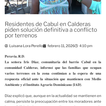
Residentes de Cabul en Calderas
piden solución definitiva a conflicto
por terrenos
Luisana Lora Perello
febrero 11, 2026
4:10 pm
𝐏𝐞𝐫𝐚𝐯𝐢𝐚, 𝐑.𝐃.
𝐋𝐚 𝐬𝐞𝐧̃𝐨𝐫𝐚 𝐈𝐫𝐢𝐬 𝐃𝐢́𝐚𝐳, 𝐜𝐨𝐦𝐮𝐧𝐢𝐭𝐚𝐫𝐢𝐚 𝐝𝐞𝐥 𝐛𝐚𝐫𝐫𝐢𝐨 𝐂𝐚𝐛𝐮𝐥 𝐞𝐧 𝐥𝐚
𝐜𝐨𝐦𝐮𝐧𝐢𝐝𝐚𝐝 𝐂𝐚𝐥𝐝𝐞𝐫𝐚𝐬, 𝐢𝐧𝐟𝐨𝐫𝐦𝐨́ 𝐪𝐮𝐞 𝐥𝐚𝐬 𝐟𝐚𝐦𝐢𝐥𝐢𝐚𝐬 𝐪𝐮𝐞 𝐨𝐜𝐮𝐩𝐚𝐧
𝐯𝐚𝐫𝐢𝐨𝐬 𝐭𝐞𝐫𝐫𝐞𝐧𝐨𝐬 𝐞𝐧 𝐥𝐚 𝐳𝐨𝐧𝐚 𝐜𝐨𝐧𝐭𝐢𝐧𝐮́𝐚𝐧 𝐚 𝐥𝐚 𝐞𝐬𝐩𝐞𝐫𝐚 𝐝𝐞 𝐮𝐧𝐚
𝐫𝐞𝐬𝐩𝐮𝐞𝐬𝐭𝐚 𝐨𝐟𝐢𝐜𝐢𝐚𝐥 𝐚𝐧𝐭𝐞 𝐥𝐚 𝐬𝐢𝐭𝐮𝐚𝐜𝐢𝐨́𝐧 𝐪𝐮𝐞 𝐦𝐚𝐧𝐭𝐢𝐞𝐧𝐞𝐧 𝐜𝐨𝐧 𝐌𝐞𝐝𝐢𝐨
𝐀𝐦𝐛𝐢𝐞𝐧𝐭𝐞 𝐲 𝐞𝐥 𝐈𝐧𝐬𝐭𝐢𝐭𝐮𝐭𝐨 𝐀𝐠𝐫𝐚𝐫𝐢𝐨 𝐃𝐨𝐦𝐢𝐧𝐢𝐜𝐚𝐧𝐨 (𝐈𝐀𝐃).
Díaz explicó que, aunque en la actualidad se mantienen en
calma, persiste la preocupación entre los moradores ante