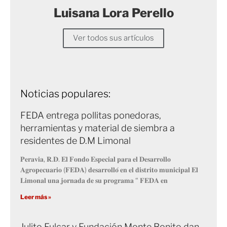
Luisana Lora Perello
Ver todos sus artículos
Noticias populares:
FEDA entrega pollitas ponedoras,
herramientas y material de siembra a
residentes de D.M Limonal
𝐏𝐞𝐫𝐚𝐯𝐢𝐚, 𝐑.𝐃. 𝐄𝐥 𝐅𝐨𝐧𝐝𝐨 𝐄𝐬𝐩𝐞𝐜𝐢𝐚𝐥 𝐩𝐚𝐫𝐚 𝐞𝐥 𝐃𝐞𝐬𝐚𝐫𝐫𝐨𝐥𝐥𝐨
𝐀𝐠𝐫𝐨𝐩𝐞𝐜𝐮𝐚𝐫𝐢𝐨 (𝐅𝐄𝐃𝐀) 𝐝𝐞𝐬𝐚𝐫𝐫𝐨𝐥𝐥𝐨́ 𝐞𝐧 𝐞𝐥 𝐝𝐢𝐬𝐭𝐫𝐢𝐭𝐨 𝐦𝐮𝐧𝐢𝐜𝐢𝐩𝐚𝐥 𝐄𝐥
𝐋𝐢𝐦𝐨𝐧𝐚𝐥 𝐮𝐧𝐚 𝐣𝐨𝐫𝐧𝐚𝐝𝐚 𝐝𝐞 𝐬𝐮 𝐩𝐫𝐨𝐠𝐫𝐚𝐦𝐚 “ 𝐅𝐄𝐃𝐀 𝐞𝐧
Leer más »
Julito Fulcar y Fundación Monte Bonito dan