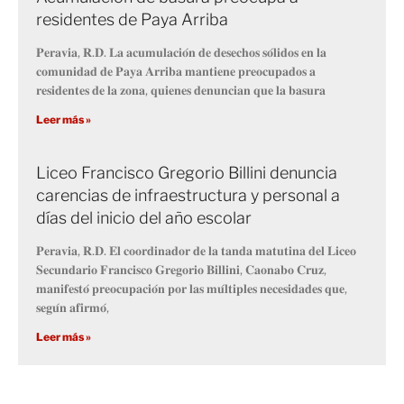
residentes de Paya Arriba
𝐏𝐞𝐫𝐚𝐯𝐢𝐚, 𝐑.𝐃. 𝐋𝐚 𝐚𝐜𝐮𝐦𝐮𝐥𝐚𝐜𝐢𝐨́𝐧 𝐝𝐞 𝐝𝐞𝐬𝐞𝐜𝐡𝐨𝐬 𝐬𝐨́𝐥𝐢𝐝𝐨𝐬 𝐞𝐧 𝐥𝐚
𝐜𝐨𝐦𝐮𝐧𝐢𝐝𝐚𝐝 𝐝𝐞 𝐏𝐚𝐲𝐚 𝐀𝐫𝐫𝐢𝐛𝐚 𝐦𝐚𝐧𝐭𝐢𝐞𝐧𝐞 𝐩𝐫𝐞𝐨𝐜𝐮𝐩𝐚𝐝𝐨𝐬 𝐚
𝐫𝐞𝐬𝐢𝐝𝐞𝐧𝐭𝐞𝐬 𝐝𝐞 𝐥𝐚 𝐳𝐨𝐧𝐚, 𝐪𝐮𝐢𝐞𝐧𝐞𝐬 𝐝𝐞𝐧𝐮𝐧𝐜𝐢𝐚𝐧 𝐪𝐮𝐞 𝐥𝐚 𝐛𝐚𝐬𝐮𝐫𝐚
Leer más »
Liceo Francisco Gregorio Billini denuncia
carencias de infraestructura y personal a
días del inicio del año escolar
𝐏𝐞𝐫𝐚𝐯𝐢𝐚, 𝐑.𝐃. 𝐄𝐥 𝐜𝐨𝐨𝐫𝐝𝐢𝐧𝐚𝐝𝐨𝐫 𝐝𝐞 𝐥𝐚 𝐭𝐚𝐧𝐝𝐚 𝐦𝐚𝐭𝐮𝐭𝐢𝐧𝐚 𝐝𝐞𝐥 𝐋𝐢𝐜𝐞𝐨
𝐒𝐞𝐜𝐮𝐧𝐝𝐚𝐫𝐢𝐨 𝐅𝐫𝐚𝐧𝐜𝐢𝐬𝐜𝐨 𝐆𝐫𝐞𝐠𝐨𝐫𝐢𝐨 𝐁𝐢𝐥𝐥𝐢𝐧𝐢, 𝐂𝐚𝐨𝐧𝐚𝐛𝐨 𝐂𝐫𝐮𝐳,
𝐦𝐚𝐧𝐢𝐟𝐞𝐬𝐭𝐨́ 𝐩𝐫𝐞𝐨𝐜𝐮𝐩𝐚𝐜𝐢𝐨́𝐧 𝐩𝐨𝐫 𝐥𝐚𝐬 𝐦𝐮́𝐥𝐭𝐢𝐩𝐥𝐞𝐬 𝐧𝐞𝐜𝐞𝐬𝐢𝐝𝐚𝐝𝐞𝐬 𝐪𝐮𝐞,
𝐬𝐞𝐠𝐮́𝐧 𝐚𝐟𝐢𝐫𝐦𝐨́,
Leer más »