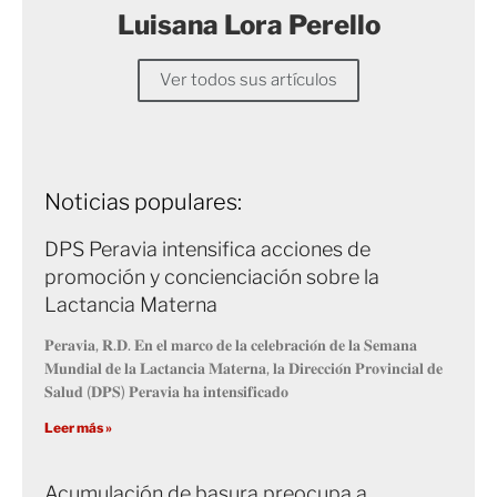
Luisana Lora Perello
Ver todos sus artículos
Noticias populares:
DPS Peravia intensifica acciones de
promoción y concienciación sobre la
Lactancia Materna
𝐏𝐞𝐫𝐚𝐯𝐢𝐚, 𝐑.𝐃. 𝐄𝐧 𝐞𝐥 𝐦𝐚𝐫𝐜𝐨 𝐝𝐞 𝐥𝐚 𝐜𝐞𝐥𝐞𝐛𝐫𝐚𝐜𝐢𝐨́𝐧 𝐝𝐞 𝐥𝐚 𝐒𝐞𝐦𝐚𝐧𝐚
𝐌𝐮𝐧𝐝𝐢𝐚𝐥 𝐝𝐞 𝐥𝐚 𝐋𝐚𝐜𝐭𝐚𝐧𝐜𝐢𝐚 𝐌𝐚𝐭𝐞𝐫𝐧𝐚, 𝐥𝐚 𝐃𝐢𝐫𝐞𝐜𝐜𝐢𝐨́𝐧 𝐏𝐫𝐨𝐯𝐢𝐧𝐜𝐢𝐚𝐥 𝐝𝐞
𝐒𝐚𝐥𝐮𝐝 (𝐃𝐏𝐒) 𝐏𝐞𝐫𝐚𝐯𝐢𝐚 𝐡𝐚 𝐢𝐧𝐭𝐞𝐧𝐬𝐢𝐟𝐢𝐜𝐚𝐝𝐨
Leer más »
Acumulación de basura preocupa a