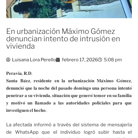
En urbanización Máximo Gómez
denuncian intento de intrusión en
vivienda
Luisana Lora Perello
febrero 17, 2026
5:08 pm
𝐏𝐞𝐫𝐚𝐯𝐢𝐚, 𝐑.𝐃.
𝐒𝐚𝐧𝐭𝐚 𝐁𝐚́𝐞𝐳, 𝐫𝐞𝐬𝐢𝐝𝐞𝐧𝐭𝐞 𝐞𝐧 𝐥𝐚 𝐮𝐫𝐛𝐚𝐧𝐢𝐳𝐚𝐜𝐢𝐨́𝐧 𝐌𝐚́𝐱𝐢𝐦𝐨 𝐆𝐨́𝐦𝐞𝐳,
𝐝𝐞𝐧𝐮𝐧𝐜𝐢𝐨́ 𝐪𝐮𝐞 𝐥𝐚 𝐧𝐨𝐜𝐡𝐞 𝐝𝐞𝐥 𝐩𝐚𝐬𝐚𝐝𝐨 𝐝𝐨𝐦𝐢𝐧𝐠𝐨 𝐮𝐧𝐚 𝐩𝐞𝐫𝐬𝐨𝐧𝐚 𝐢𝐧𝐭𝐞𝐧𝐭𝐨́
𝐩𝐞𝐧𝐞𝐭𝐫𝐚𝐫 𝐚 𝐬𝐮 𝐯𝐢𝐯𝐢𝐞𝐧𝐝𝐚, 𝐬𝐢𝐭𝐮𝐚𝐜𝐢𝐨́𝐧 𝐪𝐮𝐞 𝐠𝐞𝐧𝐞𝐫𝐨́ 𝐭𝐞𝐦𝐨𝐫 𝐞𝐧 𝐬𝐮 𝐟𝐚𝐦𝐢𝐥𝐢𝐚
𝐲 𝐦𝐨𝐭𝐢𝐯𝐨́ 𝐮𝐧 𝐥𝐥𝐚𝐦𝐚𝐝𝐨 𝐚 𝐥𝐚𝐬 𝐚𝐮𝐭𝐨𝐫𝐢𝐝𝐚𝐝𝐞𝐬 𝐩𝐨𝐥𝐢𝐜𝐢𝐚𝐥𝐞𝐬 𝐩𝐚𝐫𝐚 𝐪𝐮𝐞
𝐢𝐧𝐯𝐞𝐬𝐭𝐢𝐠𝐮𝐞𝐧 𝐞𝐥 𝐡𝐞𝐜𝐡𝐨.
La afectada informó a través del sistema de mensajería
de WhatsApp que el individuo logró subir hasta el