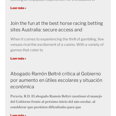
Leer más »
Join the fun at the best horse racing betting
sites Australia: secure access and
When it comes to experiencing the thrill of gambling, few
venues rival the excitement of a casino. With a variety of
games that cater to
Leer más »
Abogado Ramón Beltré critica al Gobierno
por aumento en útiles escolares y situación
económica
𝐏𝐞𝐫𝐚𝐯𝐢𝐚, 𝐑.𝐃. 𝐄𝐥 𝐚𝐛𝐨𝐠𝐚𝐝𝐨 𝐑𝐚𝐦𝐨́𝐧 𝐁𝐞𝐥𝐭𝐫𝐞́ 𝐜𝐮𝐞𝐬𝐭𝐢𝐨𝐧𝐨́ 𝐞𝐥 𝐦𝐚𝐧𝐞𝐣𝐨
𝐝𝐞𝐥 𝐆𝐨𝐛𝐢𝐞𝐫𝐧𝐨 𝐟𝐫𝐞𝐧𝐭𝐞 𝐚𝐥 𝐩𝐫𝐨́𝐱𝐢𝐦𝐨 𝐢𝐧𝐢𝐜𝐢𝐨 𝐝𝐞𝐥 𝐚𝐧̃𝐨 𝐞𝐬𝐜𝐨𝐥𝐚𝐫, 𝐚𝐥
𝐜𝐨𝐧𝐬𝐢𝐝𝐞𝐫𝐚𝐫 𝐪𝐮𝐞 𝐩𝐞𝐫𝐬𝐢𝐬𝐭𝐞𝐧 𝐝𝐢𝐟𝐢𝐜𝐮𝐥𝐭𝐚𝐝𝐞𝐬 𝐩𝐚𝐫𝐚 𝐪𝐮𝐞
Leer más »