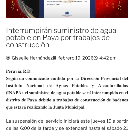
Interrumpirán suministro de agua
potable en Paya por trabajos de
construcción
Gisselle Hernández
febrero 19, 2026
4:42 pm
𝐏𝐞𝐫𝐚𝐯𝐢𝐚, 𝐑.𝐃.
𝐒𝐞𝐠𝐮́𝐧 𝐮𝐧 𝐜𝐨𝐦𝐮𝐧𝐢𝐜𝐚𝐝𝐨 𝐞𝐦𝐢𝐭𝐢𝐝𝐨 𝐩𝐨𝐫 𝐥𝐚 𝐃𝐢𝐫𝐞𝐜𝐜𝐢𝐨́𝐧 𝐏𝐫𝐨𝐯𝐢𝐧𝐜𝐢𝐚𝐥 𝐝𝐞𝐥
𝐈𝐧𝐬𝐭𝐢𝐭𝐮𝐭𝐨 𝐍𝐚𝐜𝐢𝐨𝐧𝐚𝐥 𝐝𝐞 𝐀𝐠𝐮𝐚𝐬 𝐏𝐨𝐭𝐚𝐛𝐥𝐞𝐬 𝐲 𝐀𝐥𝐜𝐚𝐧𝐭𝐚𝐫𝐢𝐥𝐥𝐚𝐝𝐨𝐬
(𝐈𝐍𝐀𝐏𝐀), 𝐞𝐥 𝐬𝐮𝐦𝐢𝐧𝐢𝐬𝐭𝐫𝐨 𝐝𝐞 𝐚𝐠𝐮𝐚 𝐩𝐨𝐭𝐚𝐛𝐥𝐞 𝐬𝐞𝐫𝐚́ 𝐢𝐧𝐭𝐞𝐫𝐫𝐮𝐦𝐩𝐢𝐝𝐨 𝐞𝐧 𝐞𝐥
𝐝𝐢𝐬𝐭𝐫𝐢𝐭𝐨 𝐝𝐞 𝐏𝐚𝐲𝐚 𝐝𝐞𝐛𝐢𝐝𝐨 𝐚 𝐭𝐫𝐚𝐛𝐚𝐣𝐨𝐬 𝐝𝐞 𝐜𝐨𝐧𝐬𝐭𝐫𝐮𝐜𝐜𝐢𝐨́𝐧 𝐝𝐞 𝐛𝐚𝐝𝐞𝐧𝐞𝐬
𝐪𝐮𝐞 𝐞𝐬𝐭𝐚𝐫𝐚́ 𝐫𝐞𝐚𝐥𝐢𝐳𝐚𝐧𝐝𝐨 𝐥𝐚 𝐉𝐮𝐧𝐭𝐚 𝐌𝐮𝐧𝐢𝐜𝐢𝐩𝐚𝐥.
La suspensión del servicio iniciará este jueves 19 a partir
de las 6:00 de la tarde y se extenderá hasta el sábado 21