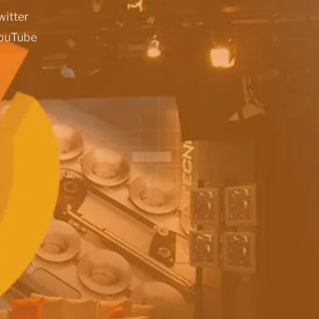
witter
ouTube