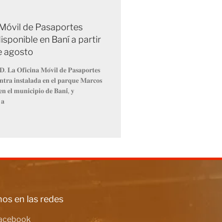
 Móvil de Pasaportes
isponible en Baní a partir
de agosto
𝐃. 𝐋𝐚 𝐎𝐟𝐢𝐜𝐢𝐧𝐚 𝐌𝐨́𝐯𝐢𝐥 𝐝𝐞 𝐏𝐚𝐬𝐚𝐩𝐨𝐫𝐭𝐞𝐬
𝐧𝐭𝐫𝐚 𝐢𝐧𝐬𝐭𝐚𝐥𝐚𝐝𝐚 𝐞𝐧 𝐞𝐥 𝐩𝐚𝐫𝐪𝐮𝐞 𝐌𝐚𝐫𝐜𝐨𝐬
𝐧 𝐞𝐥 𝐦𝐮𝐧𝐢𝐜𝐢𝐩𝐢𝐨 𝐝𝐞 𝐁𝐚𝐧𝐢́, 𝐲
 𝐚
os en las redes
acebook