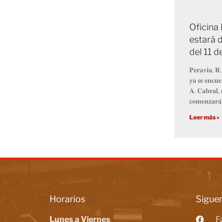
Oficina
estará d
del 11 
𝐏𝐞𝐫𝐚𝐯𝐢𝐚, 𝐑.
𝐲𝐚 𝐬𝐞 𝐞𝐧𝐜𝐮𝐞
𝐀. 𝐂𝐚𝐛𝐫𝐚𝐥, 
𝐜𝐨𝐦𝐞𝐧𝐳𝐚𝐫𝐚́
Leer más »
Horarios
Siguen
Lunes a Viernes
F