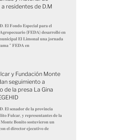
 a residentes de D.M
𝐃. 𝐄𝐥 𝐅𝐨𝐧𝐝𝐨 𝐄𝐬𝐩𝐞𝐜𝐢𝐚𝐥 𝐩𝐚𝐫𝐚 𝐞𝐥
 𝐀𝐠𝐫𝐨𝐩𝐞𝐜𝐮𝐚𝐫𝐢𝐨 (𝐅𝐄𝐃𝐀) 𝐝𝐞𝐬𝐚𝐫𝐫𝐨𝐥𝐥𝐨́ 𝐞𝐧
 𝐦𝐮𝐧𝐢𝐜𝐢𝐩𝐚𝐥 𝐄𝐥 𝐋𝐢𝐦𝐨𝐧𝐚𝐥 𝐮𝐧𝐚 𝐣𝐨𝐫𝐧𝐚𝐝𝐚
𝐫𝐚𝐦𝐚 “ 𝐅𝐄𝐃𝐀 𝐞𝐧
Fulcar y Fundación Monte
dan seguimiento a
o de la presa La Gina
 EGEHID
𝐃. 𝐄𝐥 𝐬𝐞𝐧𝐚𝐝𝐨𝐫 𝐝𝐞 𝐥𝐚 𝐩𝐫𝐨𝐯𝐢𝐧𝐜𝐢𝐚
𝐢𝐭𝐨 𝐅𝐮𝐥𝐜𝐚𝐫, 𝐲 𝐫𝐞𝐩𝐫𝐞𝐬𝐞𝐧𝐭𝐚𝐧𝐭𝐞𝐬 𝐝𝐞 𝐥𝐚
 𝐌𝐨𝐧𝐭𝐞 𝐁𝐨𝐧𝐢𝐭𝐨 𝐬𝐨𝐬𝐭𝐮𝐯𝐢𝐞𝐫𝐨𝐧 𝐮𝐧
𝐨𝐧 𝐞𝐥 𝐝𝐢𝐫𝐞𝐜𝐭𝐨𝐫 𝐞𝐣𝐞𝐜𝐮𝐭𝐢𝐯𝐨 𝐝𝐞