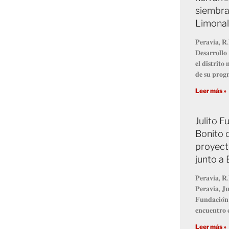
siembra
Limonal
𝐏𝐞𝐫𝐚𝐯𝐢𝐚, 𝐑.
𝐃𝐞𝐬𝐚𝐫𝐫𝐨𝐥𝐥
𝐞𝐥 𝐝𝐢𝐬𝐭𝐫𝐢𝐭
𝐝𝐞 𝐬𝐮 𝐩𝐫𝐨
Leer más »
Julito 
Bonito 
proyect
junto a
𝐏𝐞𝐫𝐚𝐯𝐢𝐚, 𝐑.
𝐏𝐞𝐫𝐚𝐯𝐢𝐚, 𝐉𝐮
𝐅𝐮𝐧𝐝𝐚𝐜𝐢𝐨́𝐧
𝐞𝐧𝐜𝐮𝐞𝐧𝐭𝐫𝐨 𝐜
Leer más »