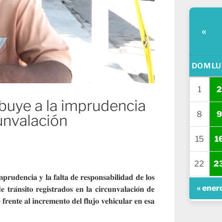
«
DOM
LU
1
2
buye a la imprudencia
8
9
unvalación
15
1
22
2
𝐩𝐫𝐮𝐝𝐞𝐧𝐜𝐢𝐚 𝐲 𝐥𝐚 𝐟𝐚𝐥𝐭𝐚 𝐝𝐞 𝐫𝐞𝐬𝐩𝐨𝐧𝐬𝐚𝐛𝐢𝐥𝐢𝐝𝐚𝐝 𝐝𝐞 𝐥𝐨𝐬
« ener
𝐞 𝐭𝐫𝐚́𝐧𝐬𝐢𝐭𝐨 𝐫𝐞𝐠𝐢𝐬𝐭𝐫𝐚𝐝𝐨𝐬 𝐞𝐧 𝐥𝐚 𝐜𝐢𝐫𝐜𝐮𝐧𝐯𝐚𝐥𝐚𝐜𝐢𝐨́𝐧 𝐝𝐞
𝐫𝐞𝐧𝐭𝐞 𝐚𝐥 𝐢𝐧𝐜𝐫𝐞𝐦𝐞𝐧𝐭𝐨 𝐝𝐞𝐥 𝐟𝐥𝐮𝐣𝐨 𝐯𝐞𝐡𝐢𝐜𝐮𝐥𝐚𝐫 𝐞𝐧 𝐞𝐬𝐚