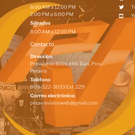
8:00 AM a 12:00 PM
T
2:00 PM a 6:00 PM
Y
Sábados
8:00 AM a 12:00 PM
Contacto
Dirección
Presidente Billini #49, Baní, Prov.
Peravia
Teléfono
809-522-3033 Ext. 229
Correo electrónico:
peraviavisionweb@gmail.com