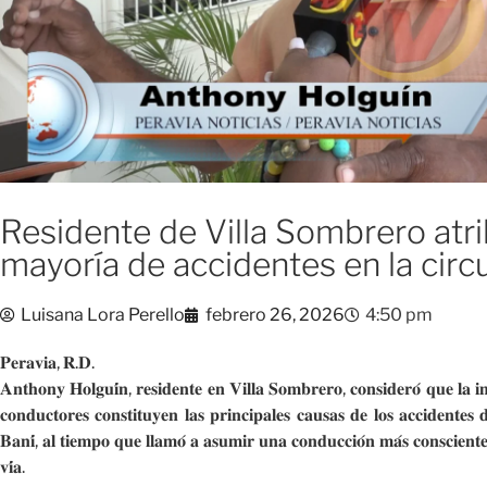
Residente de Villa Sombrero atri
mayoría de accidentes en la circ
Luisana Lora Perello
febrero 26, 2026
4:50 pm
𝐏𝐞𝐫𝐚𝐯𝐢𝐚, 𝐑.𝐃.
𝐀𝐧𝐭𝐡𝐨𝐧𝐲 𝐇𝐨𝐥𝐠𝐮𝐢́𝐧, 𝐫𝐞𝐬𝐢𝐝𝐞𝐧𝐭𝐞 𝐞𝐧 𝐕𝐢𝐥𝐥𝐚 𝐒𝐨𝐦𝐛𝐫𝐞𝐫𝐨, 𝐜𝐨𝐧𝐬𝐢𝐝𝐞𝐫𝐨́ 𝐪𝐮𝐞 𝐥𝐚 𝐢𝐦
𝐜𝐨𝐧𝐝𝐮𝐜𝐭𝐨𝐫𝐞𝐬 𝐜𝐨𝐧𝐬𝐭𝐢𝐭𝐮𝐲𝐞𝐧 𝐥𝐚𝐬 𝐩𝐫𝐢𝐧𝐜𝐢𝐩𝐚𝐥𝐞𝐬 𝐜𝐚𝐮𝐬𝐚𝐬 𝐝𝐞 𝐥𝐨𝐬 𝐚𝐜𝐜𝐢𝐝𝐞𝐧𝐭𝐞𝐬 𝐝
𝐁𝐚𝐧𝐢́, 𝐚𝐥 𝐭𝐢𝐞𝐦𝐩𝐨 𝐪𝐮𝐞 𝐥𝐥𝐚𝐦𝐨́ 𝐚 𝐚𝐬𝐮𝐦𝐢𝐫 𝐮𝐧𝐚 𝐜𝐨𝐧𝐝𝐮𝐜𝐜𝐢𝐨́𝐧 𝐦𝐚́𝐬 𝐜𝐨𝐧𝐬𝐜𝐢𝐞𝐧𝐭𝐞 
𝐯𝐢́𝐚.