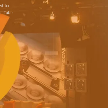
witter
ouTube