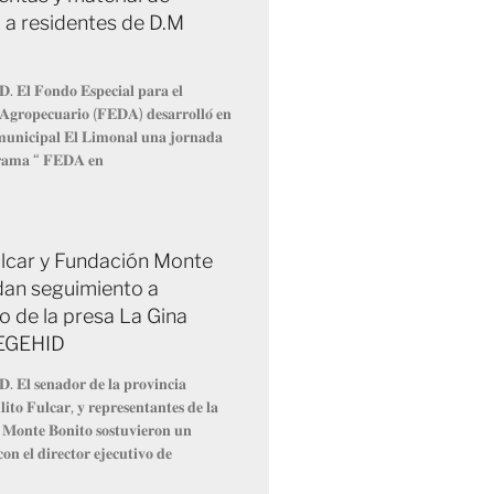
 a residentes de D.M
𝐃. 𝐄𝐥 𝐅𝐨𝐧𝐝𝐨 𝐄𝐬𝐩𝐞𝐜𝐢𝐚𝐥 𝐩𝐚𝐫𝐚 𝐞𝐥
 𝐀𝐠𝐫𝐨𝐩𝐞𝐜𝐮𝐚𝐫𝐢𝐨 (𝐅𝐄𝐃𝐀) 𝐝𝐞𝐬𝐚𝐫𝐫𝐨𝐥𝐥𝐨́ 𝐞𝐧
 𝐦𝐮𝐧𝐢𝐜𝐢𝐩𝐚𝐥 𝐄𝐥 𝐋𝐢𝐦𝐨𝐧𝐚𝐥 𝐮𝐧𝐚 𝐣𝐨𝐫𝐧𝐚𝐝𝐚
𝐫𝐚𝐦𝐚 “ 𝐅𝐄𝐃𝐀 𝐞𝐧
Fulcar y Fundación Monte
dan seguimiento a
o de la presa La Gina
 EGEHID
𝐃. 𝐄𝐥 𝐬𝐞𝐧𝐚𝐝𝐨𝐫 𝐝𝐞 𝐥𝐚 𝐩𝐫𝐨𝐯𝐢𝐧𝐜𝐢𝐚
𝐢𝐭𝐨 𝐅𝐮𝐥𝐜𝐚𝐫, 𝐲 𝐫𝐞𝐩𝐫𝐞𝐬𝐞𝐧𝐭𝐚𝐧𝐭𝐞𝐬 𝐝𝐞 𝐥𝐚
 𝐌𝐨𝐧𝐭𝐞 𝐁𝐨𝐧𝐢𝐭𝐨 𝐬𝐨𝐬𝐭𝐮𝐯𝐢𝐞𝐫𝐨𝐧 𝐮𝐧
𝐨𝐧 𝐞𝐥 𝐝𝐢𝐫𝐞𝐜𝐭𝐨𝐫 𝐞𝐣𝐞𝐜𝐮𝐭𝐢𝐯𝐨 𝐝𝐞