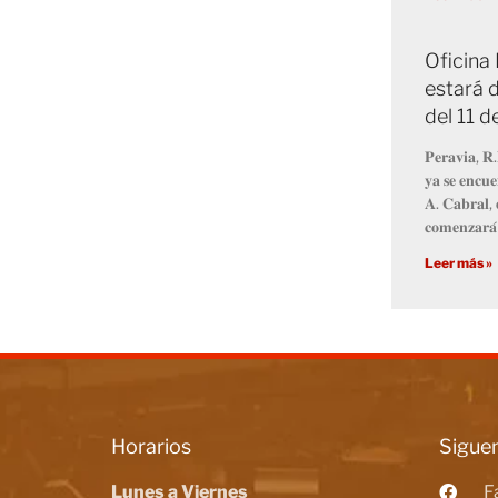
Oficina
estará d
del 11 
𝐏𝐞𝐫𝐚𝐯𝐢𝐚, 𝐑.
𝐲𝐚 𝐬𝐞 𝐞𝐧𝐜𝐮𝐞
𝐀. 𝐂𝐚𝐛𝐫𝐚𝐥, 
𝐜𝐨𝐦𝐞𝐧𝐳𝐚𝐫𝐚́
Leer más »
Horarios
Siguen
Lunes a Viernes
F