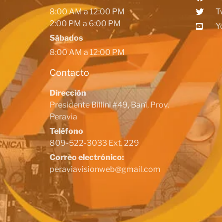
8:00 AM a 12:00 PM
T
2:00 PM a 6:00 PM
Y
Sábados
8:00 AM a 12:00 PM
Contacto
Dirección
Presidente Billini #49, Baní, Prov.
Peravia
Teléfono
809-522-3033 Ext. 229
Correo electrónico:
peraviavisionweb@gmail.com