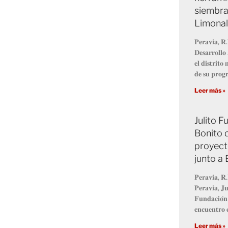
siembra
Limonal
𝐏𝐞𝐫𝐚𝐯𝐢𝐚, 𝐑.
𝐃𝐞𝐬𝐚𝐫𝐫𝐨𝐥𝐥
𝐞𝐥 𝐝𝐢𝐬𝐭𝐫𝐢𝐭
𝐝𝐞 𝐬𝐮 𝐩𝐫𝐨
Leer más »
Julito 
Bonito 
proyect
junto a
𝐏𝐞𝐫𝐚𝐯𝐢𝐚, 𝐑.
𝐏𝐞𝐫𝐚𝐯𝐢𝐚, 𝐉𝐮
𝐅𝐮𝐧𝐝𝐚𝐜𝐢𝐨́𝐧
𝐞𝐧𝐜𝐮𝐞𝐧𝐭𝐫𝐨 𝐜
Leer más »