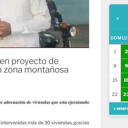
«
DOM
LU
1
2
 en proyecto de
8
9
en zona montañosa
15
1
22
2
𝐞 𝐚𝐝𝐞𝐜𝐮𝐚𝐜𝐢𝐨́𝐧 𝐝𝐞 𝐯𝐢𝐯𝐢𝐞𝐧𝐝𝐚𝐬 𝐪𝐮𝐞 𝐞𝐬𝐭𝐚́ 𝐞𝐣𝐞𝐜𝐮𝐭𝐚𝐧𝐝𝐨
« ener
 intervenidas más de 30 viviendas, gracias