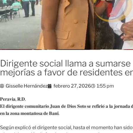
Dirigente social llama a sumarse
mejorías a favor de residentes 
Gisselle Hernández
febrero 27, 2026
1:55 pm
𝐏𝐞𝐫𝐚𝐯𝐢𝐚, 𝐑.𝐃.
𝐄𝐥 𝐝𝐢𝐫𝐢𝐠𝐞𝐧𝐭𝐞 𝐜𝐨𝐦𝐮𝐧𝐢𝐭𝐚𝐫𝐢𝐨 𝐉𝐮𝐚𝐧 𝐝𝐞 𝐃𝐢𝐨𝐬 𝐒𝐨𝐭𝐨 𝐬𝐞 𝐫𝐞𝐟𝐢𝐫𝐢𝐨́ 𝐚 𝐥𝐚 𝐣𝐨𝐫𝐧𝐚𝐝𝐚 
𝐞𝐧 𝐥𝐚 𝐳𝐨𝐧𝐚 𝐦𝐨𝐧𝐭𝐚𝐧̃𝐨𝐬𝐚 𝐝𝐞 𝐁𝐚𝐧𝐢́.
Según explicó el dirigente social, hasta el momento han sido