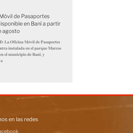
 Móvil de Pasaportes
isponible en Baní a partir
de agosto
𝐃. 𝐋𝐚 𝐎𝐟𝐢𝐜𝐢𝐧𝐚 𝐌𝐨́𝐯𝐢𝐥 𝐝𝐞 𝐏𝐚𝐬𝐚𝐩𝐨𝐫𝐭𝐞𝐬
𝐧𝐭𝐫𝐚 𝐢𝐧𝐬𝐭𝐚𝐥𝐚𝐝𝐚 𝐞𝐧 𝐞𝐥 𝐩𝐚𝐫𝐪𝐮𝐞 𝐌𝐚𝐫𝐜𝐨𝐬
𝐧 𝐞𝐥 𝐦𝐮𝐧𝐢𝐜𝐢𝐩𝐢𝐨 𝐝𝐞 𝐁𝐚𝐧𝐢́, 𝐲
 𝐚
os en las redes
acebook