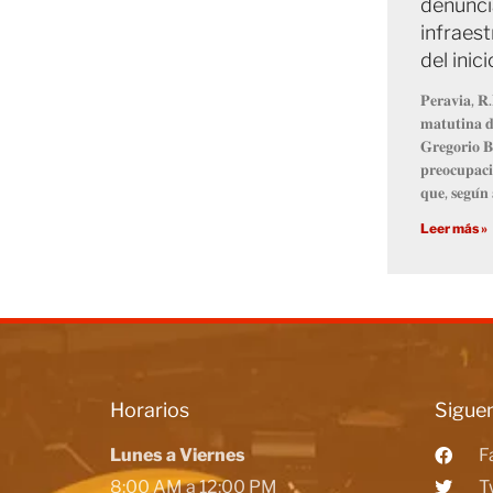
denunci
infraest
del inic
𝐏𝐞𝐫𝐚𝐯𝐢𝐚, 𝐑.
𝐦𝐚𝐭𝐮𝐭𝐢𝐧𝐚 𝐝
𝐆𝐫𝐞𝐠𝐨𝐫𝐢𝐨 𝐁
𝐩𝐫𝐞𝐨𝐜𝐮𝐩𝐚𝐜𝐢
𝐪𝐮𝐞, 𝐬𝐞𝐠𝐮́𝐧 
Leer más »
Horarios
Siguen
Lunes a Viernes
F
8:00 AM a 12:00 PM
T