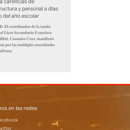
a carencias de
ructura y personal a días
io del año escolar
𝐃. 𝐄𝐥 𝐜𝐨𝐨𝐫𝐝𝐢𝐧𝐚𝐝𝐨𝐫 𝐝𝐞 𝐥𝐚 𝐭𝐚𝐧𝐝𝐚
𝐥 𝐋𝐢𝐜𝐞𝐨 𝐒𝐞𝐜𝐮𝐧𝐝𝐚𝐫𝐢𝐨 𝐅𝐫𝐚𝐧𝐜𝐢𝐬𝐜𝐨
𝐥𝐥𝐢𝐧𝐢, 𝐂𝐚𝐨𝐧𝐚𝐛𝐨 𝐂𝐫𝐮𝐳, 𝐦𝐚𝐧𝐢𝐟𝐞𝐬𝐭𝐨́
́𝐧 𝐩𝐨𝐫 𝐥𝐚𝐬 𝐦𝐮́𝐥𝐭𝐢𝐩𝐥𝐞𝐬 𝐧𝐞𝐜𝐞𝐬𝐢𝐝𝐚𝐝𝐞𝐬
𝐚𝐟𝐢𝐫𝐦𝐨́,
os en las redes
acebook
witter