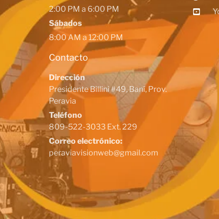
2:00 PM a 6:00 PM
Y
Sábados
8:00 AM a 12:00 PM
Contacto
Dirección
Presidente Billini #49, Baní, Prov.
Peravia
Teléfono
809-522-3033 Ext. 229
Correo electrónico:
peraviavisionweb@gmail.com