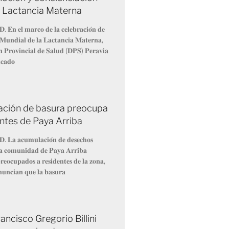
a Lactancia Materna
𝐃. 𝐄𝐧 𝐞𝐥 𝐦𝐚𝐫𝐜𝐨 𝐝𝐞 𝐥𝐚 𝐜𝐞𝐥𝐞𝐛𝐫𝐚𝐜𝐢𝐨́𝐧 𝐝𝐞
𝐌𝐮𝐧𝐝𝐢𝐚𝐥 𝐝𝐞 𝐥𝐚 𝐋𝐚𝐜𝐭𝐚𝐧𝐜𝐢𝐚 𝐌𝐚𝐭𝐞𝐫𝐧𝐚,
́𝐧 𝐏𝐫𝐨𝐯𝐢𝐧𝐜𝐢𝐚𝐥 𝐝𝐞 𝐒𝐚𝐥𝐮𝐝 (𝐃𝐏𝐒) 𝐏𝐞𝐫𝐚𝐯𝐢𝐚
𝐢𝐜𝐚𝐝𝐨
ción de basura preocupa
entes de Paya Arriba
𝐃. 𝐋𝐚 𝐚𝐜𝐮𝐦𝐮𝐥𝐚𝐜𝐢𝐨́𝐧 𝐝𝐞 𝐝𝐞𝐬𝐞𝐜𝐡𝐨𝐬
 𝐥𝐚 𝐜𝐨𝐦𝐮𝐧𝐢𝐝𝐚𝐝 𝐝𝐞 𝐏𝐚𝐲𝐚 𝐀𝐫𝐫𝐢𝐛𝐚
𝐞𝐨𝐜𝐮𝐩𝐚𝐝𝐨𝐬 𝐚 𝐫𝐞𝐬𝐢𝐝𝐞𝐧𝐭𝐞𝐬 𝐝𝐞 𝐥𝐚 𝐳𝐨𝐧𝐚,
𝐧𝐮𝐧𝐜𝐢𝐚𝐧 𝐪𝐮𝐞 𝐥𝐚 𝐛𝐚𝐬𝐮𝐫𝐚
ancisco Gregorio Billini