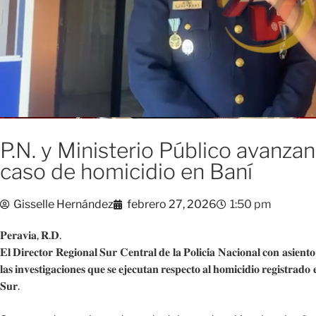
P.N. y Ministerio Público avanzan
caso de homicidio en Baní
Gisselle Hernández
febrero 27, 2026
1:50 pm
𝐏𝐞𝐫𝐚𝐯𝐢𝐚, 𝐑.𝐃.
𝐄𝐥 𝐃𝐢𝐫𝐞𝐜𝐭𝐨𝐫 𝐑𝐞𝐠𝐢𝐨𝐧𝐚𝐥 𝐒𝐮𝐫 𝐂𝐞𝐧𝐭𝐫𝐚𝐥 𝐝𝐞 𝐥𝐚 𝐏𝐨𝐥𝐢𝐜𝐢́𝐚 𝐍𝐚𝐜𝐢𝐨𝐧𝐚𝐥 𝐜𝐨𝐧 𝐚𝐬𝐢𝐞𝐧𝐭
𝐥𝐚𝐬 𝐢𝐧𝐯𝐞𝐬𝐭𝐢𝐠𝐚𝐜𝐢𝐨𝐧𝐞𝐬 𝐪𝐮𝐞 𝐬𝐞 𝐞𝐣𝐞𝐜𝐮𝐭𝐚𝐧 𝐫𝐞𝐬𝐩𝐞𝐜𝐭𝐨 𝐚𝐥 𝐡𝐨𝐦𝐢𝐜𝐢𝐝𝐢𝐨 𝐫𝐞𝐠𝐢𝐬𝐭𝐫𝐚𝐝𝐨 
𝐒𝐮𝐫.