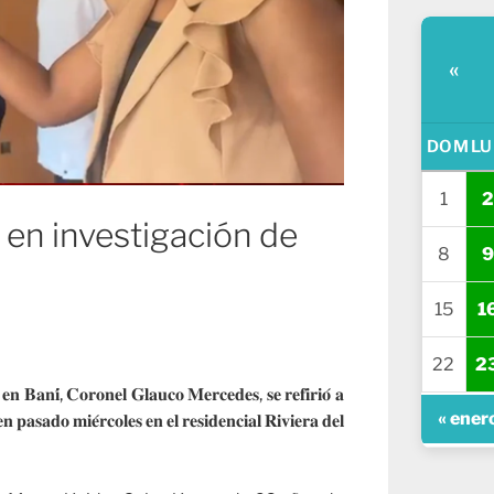
«
DOM
LU
1
2
 en investigación de
8
9
15
1
22
2
 𝐞𝐧 𝐁𝐚𝐧𝐢́, 𝐂𝐨𝐫𝐨𝐧𝐞𝐥 𝐆𝐥𝐚𝐮𝐜𝐨 𝐌𝐞𝐫𝐜𝐞𝐝𝐞𝐬, 𝐬𝐞 𝐫𝐞𝐟𝐢𝐫𝐢𝐨́ 𝐚
« ener
𝐧 𝐩𝐚𝐬𝐚𝐝𝐨 𝐦𝐢𝐞́𝐫𝐜𝐨𝐥𝐞𝐬 𝐞𝐧 𝐞𝐥 𝐫𝐞𝐬𝐢𝐝𝐞𝐧𝐜𝐢𝐚𝐥 𝐑𝐢𝐯𝐢𝐞𝐫𝐚 𝐝𝐞𝐥