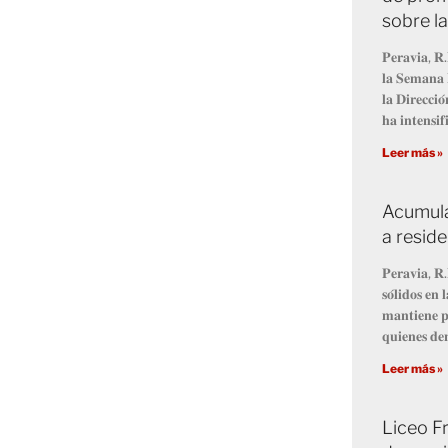
sobre l
𝐏𝐞𝐫𝐚𝐯𝐢𝐚, 𝐑.
𝐥𝐚 𝐒𝐞𝐦𝐚𝐧𝐚 
𝐥𝐚 𝐃𝐢𝐫𝐞𝐜𝐜𝐢
𝐡𝐚 𝐢𝐧𝐭𝐞𝐧𝐬𝐢𝐟
Leer más »
Acumula
a resid
𝐏𝐞𝐫𝐚𝐯𝐢𝐚, 𝐑.
𝐬𝐨́𝐥𝐢𝐝𝐨𝐬 𝐞
𝐦𝐚𝐧𝐭𝐢𝐞𝐧𝐞 𝐩
𝐪𝐮𝐢𝐞𝐧𝐞𝐬 𝐝𝐞
Leer más »
Liceo Fr