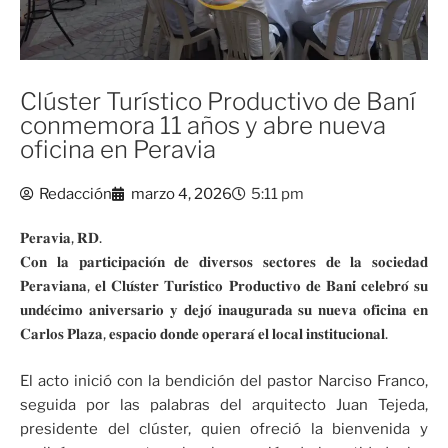
Clúster Turístico Productivo de Baní
conmemora 11 años y abre nueva
oficina en Peravia
Redacción
marzo 4, 2026
5:11 pm
𝐏𝐞𝐫𝐚𝐯𝐢𝐚, 𝐑𝐃.
𝐂𝐨𝐧 𝐥𝐚 𝐩𝐚𝐫𝐭𝐢𝐜𝐢𝐩𝐚𝐜𝐢𝐨́𝐧 𝐝𝐞 𝐝𝐢𝐯𝐞𝐫𝐬𝐨𝐬 𝐬𝐞𝐜𝐭𝐨𝐫𝐞𝐬 𝐝𝐞 𝐥𝐚 𝐬𝐨𝐜𝐢𝐞𝐝𝐚𝐝
𝐏𝐞𝐫𝐚𝐯𝐢𝐚𝐧𝐚, 𝐞𝐥 𝐂𝐥𝐮́𝐬𝐭𝐞𝐫 𝐓𝐮𝐫𝐢́𝐬𝐭𝐢𝐜𝐨 𝐏𝐫𝐨𝐝𝐮𝐜𝐭𝐢𝐯𝐨 𝐝𝐞 𝐁𝐚𝐧𝐢́ 𝐜𝐞𝐥𝐞𝐛𝐫𝐨́ 𝐬𝐮
𝐮𝐧𝐝𝐞́𝐜𝐢𝐦𝐨 𝐚𝐧𝐢𝐯𝐞𝐫𝐬𝐚𝐫𝐢𝐨 𝐲 𝐝𝐞𝐣𝐨́ 𝐢𝐧𝐚𝐮𝐠𝐮𝐫𝐚𝐝𝐚 𝐬𝐮 𝐧𝐮𝐞𝐯𝐚 𝐨𝐟𝐢𝐜𝐢𝐧𝐚 𝐞𝐧
𝐂𝐚𝐫𝐥𝐨𝐬 𝐏𝐥𝐚𝐳𝐚, 𝐞𝐬𝐩𝐚𝐜𝐢𝐨 𝐝𝐨𝐧𝐝𝐞 𝐨𝐩𝐞𝐫𝐚𝐫𝐚́ 𝐞𝐥 𝐥𝐨𝐜𝐚𝐥 𝐢𝐧𝐬𝐭𝐢𝐭𝐮𝐜𝐢𝐨𝐧𝐚𝐥.
El acto inició con la bendición del pastor Narciso Franco,
seguida por las palabras del arquitecto Juan Tejeda,
presidente del clúster, quien ofreció la bienvenida y