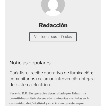
Redacción
Ver todos sus artículos
Noticias populares:
Cañafistol recibe operativo de iluminación;
comunitarios reclaman intervención integral
del sistema eléctrico
𝐏𝐞𝐫𝐚𝐯𝐢𝐚, 𝐑.𝐃. 𝐔𝐧 𝐨𝐩𝐞𝐫𝐚𝐭𝐢𝐯𝐨 𝐝𝐞𝐬𝐚𝐫𝐫𝐨𝐥𝐥𝐚𝐝𝐨 𝐩𝐨𝐫 𝐄𝐝𝐞𝐬𝐮𝐫 𝐡𝐚
𝐩𝐞𝐫𝐦𝐢𝐭𝐢𝐝𝐨 𝐬𝐮𝐬𝐭𝐢𝐭𝐮𝐢𝐫 𝐝𝐞𝐜𝐞𝐧𝐚𝐬 𝐝𝐞 𝐥𝐮𝐦𝐢𝐧𝐚𝐫𝐢𝐚𝐬 𝐚𝐯𝐞𝐫𝐢𝐚𝐝𝐚𝐬 𝐞𝐧 𝐥𝐚
𝐜𝐨𝐦𝐮𝐧𝐢𝐝𝐚𝐝 𝐝𝐞 𝐂𝐚𝐧̃𝐚𝐟𝐢𝐬𝐭𝐨𝐥 𝐲 𝐞𝐧 𝐞𝐥 𝐭𝐫𝐚𝐦𝐨 𝐜𝐚𝐫𝐫𝐞𝐭𝐞𝐫𝐨 𝐪𝐮𝐞