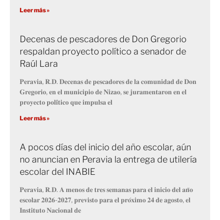
Leer más »
Decenas de pescadores de Don Gregorio
respaldan proyecto político a senador de
Raúl Lara
𝐏𝐞𝐫𝐚𝐯𝐢𝐚, 𝐑.𝐃. 𝐃𝐞𝐜𝐞𝐧𝐚𝐬 𝐝𝐞 𝐩𝐞𝐬𝐜𝐚𝐝𝐨𝐫𝐞𝐬 𝐝𝐞 𝐥𝐚 𝐜𝐨𝐦𝐮𝐧𝐢𝐝𝐚𝐝 𝐝𝐞 𝐃𝐨𝐧
𝐆𝐫𝐞𝐠𝐨𝐫𝐢𝐨, 𝐞𝐧 𝐞𝐥 𝐦𝐮𝐧𝐢𝐜𝐢𝐩𝐢𝐨 𝐝𝐞 𝐍𝐢𝐳𝐚𝐨, 𝐬𝐞 𝐣𝐮𝐫𝐚𝐦𝐞𝐧𝐭𝐚𝐫𝐨𝐧 𝐞𝐧 𝐞𝐥
𝐩𝐫𝐨𝐲𝐞𝐜𝐭𝐨 𝐩𝐨𝐥𝐢́𝐭𝐢𝐜𝐨 𝐪𝐮𝐞 𝐢𝐦𝐩𝐮𝐥𝐬𝐚 𝐞𝐥
Leer más »
A pocos días del inicio del año escolar, aún
no anuncian en Peravia la entrega de utilería
escolar del INABIE
𝐏𝐞𝐫𝐚𝐯𝐢𝐚, 𝐑.𝐃. 𝐀 𝐦𝐞𝐧𝐨𝐬 𝐝𝐞 𝐭𝐫𝐞𝐬 𝐬𝐞𝐦𝐚𝐧𝐚𝐬 𝐩𝐚𝐫𝐚 𝐞𝐥 𝐢𝐧𝐢𝐜𝐢𝐨 𝐝𝐞𝐥 𝐚𝐧̃𝐨
𝐞𝐬𝐜𝐨𝐥𝐚𝐫 𝟐𝟎𝟐𝟔-𝟐𝟎𝟐𝟕, 𝐩𝐫𝐞𝐯𝐢𝐬𝐭𝐨 𝐩𝐚𝐫𝐚 𝐞𝐥 𝐩𝐫𝐨́𝐱𝐢𝐦𝐨 𝟐𝟒 𝐝𝐞 𝐚𝐠𝐨𝐬𝐭𝐨, 𝐞𝐥
𝐈𝐧𝐬𝐭𝐢𝐭𝐮𝐭𝐨 𝐍𝐚𝐜𝐢𝐨𝐧𝐚𝐥 𝐝𝐞