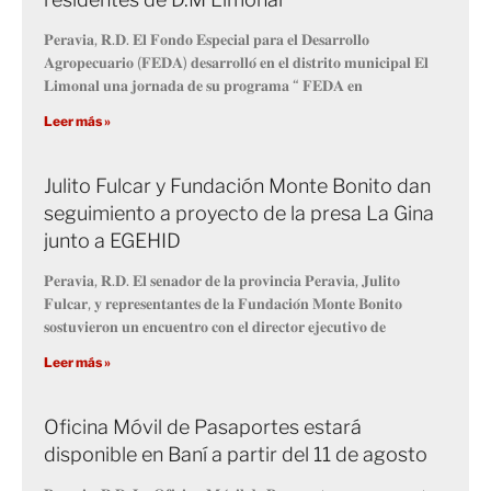
𝐏𝐞𝐫𝐚𝐯𝐢𝐚, 𝐑.𝐃. 𝐄𝐥 𝐅𝐨𝐧𝐝𝐨 𝐄𝐬𝐩𝐞𝐜𝐢𝐚𝐥 𝐩𝐚𝐫𝐚 𝐞𝐥 𝐃𝐞𝐬𝐚𝐫𝐫𝐨𝐥𝐥𝐨
𝐀𝐠𝐫𝐨𝐩𝐞𝐜𝐮𝐚𝐫𝐢𝐨 (𝐅𝐄𝐃𝐀) 𝐝𝐞𝐬𝐚𝐫𝐫𝐨𝐥𝐥𝐨́ 𝐞𝐧 𝐞𝐥 𝐝𝐢𝐬𝐭𝐫𝐢𝐭𝐨 𝐦𝐮𝐧𝐢𝐜𝐢𝐩𝐚𝐥 𝐄𝐥
𝐋𝐢𝐦𝐨𝐧𝐚𝐥 𝐮𝐧𝐚 𝐣𝐨𝐫𝐧𝐚𝐝𝐚 𝐝𝐞 𝐬𝐮 𝐩𝐫𝐨𝐠𝐫𝐚𝐦𝐚 “ 𝐅𝐄𝐃𝐀 𝐞𝐧
Leer más »
Julito Fulcar y Fundación Monte Bonito dan
seguimiento a proyecto de la presa La Gina
junto a EGEHID
𝐏𝐞𝐫𝐚𝐯𝐢𝐚, 𝐑.𝐃. 𝐄𝐥 𝐬𝐞𝐧𝐚𝐝𝐨𝐫 𝐝𝐞 𝐥𝐚 𝐩𝐫𝐨𝐯𝐢𝐧𝐜𝐢𝐚 𝐏𝐞𝐫𝐚𝐯𝐢𝐚, 𝐉𝐮𝐥𝐢𝐭𝐨
𝐅𝐮𝐥𝐜𝐚𝐫, 𝐲 𝐫𝐞𝐩𝐫𝐞𝐬𝐞𝐧𝐭𝐚𝐧𝐭𝐞𝐬 𝐝𝐞 𝐥𝐚 𝐅𝐮𝐧𝐝𝐚𝐜𝐢𝐨́𝐧 𝐌𝐨𝐧𝐭𝐞 𝐁𝐨𝐧𝐢𝐭𝐨
𝐬𝐨𝐬𝐭𝐮𝐯𝐢𝐞𝐫𝐨𝐧 𝐮𝐧 𝐞𝐧𝐜𝐮𝐞𝐧𝐭𝐫𝐨 𝐜𝐨𝐧 𝐞𝐥 𝐝𝐢𝐫𝐞𝐜𝐭𝐨𝐫 𝐞𝐣𝐞𝐜𝐮𝐭𝐢𝐯𝐨 𝐝𝐞
Leer más »
Oficina Móvil de Pasaportes estará
disponible en Baní a partir del 11 de agosto