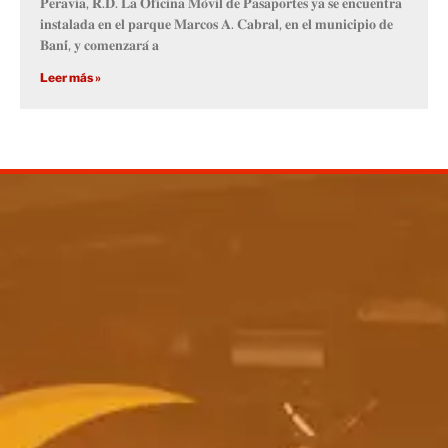
𝐏𝐞𝐫𝐚𝐯𝐢𝐚, 𝐑.𝐃. 𝐋𝐚 𝐎𝐟𝐢𝐜𝐢𝐧𝐚 𝐌𝐨́𝐯𝐢𝐥 𝐝𝐞 𝐏𝐚𝐬𝐚𝐩𝐨𝐫𝐭𝐞𝐬 𝐲𝐚 𝐬𝐞 𝐞𝐧𝐜𝐮𝐞𝐧𝐭𝐫𝐚
𝐢𝐧𝐬𝐭𝐚𝐥𝐚𝐝𝐚 𝐞𝐧 𝐞𝐥 𝐩𝐚𝐫𝐪𝐮𝐞 𝐌𝐚𝐫𝐜𝐨𝐬 𝐀. 𝐂𝐚𝐛𝐫𝐚𝐥, 𝐞𝐧 𝐞𝐥 𝐦𝐮𝐧𝐢𝐜𝐢𝐩𝐢𝐨 𝐝𝐞
𝐁𝐚𝐧𝐢́, 𝐲 𝐜𝐨𝐦𝐞𝐧𝐳𝐚𝐫𝐚́ 𝐚
Leer más »