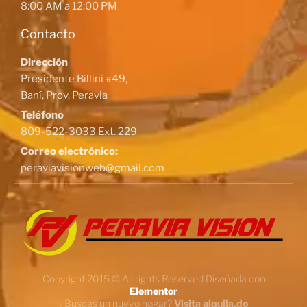
8:00 AM a 12:00 PM
Contacto
Dirección
Presidente Billini #49,
Baní, Prov. Peravia
Teléfono
809-522-3033 Ext. 229
Correo electrónico:
peraviavisionweb@gmail.com
Copyright 2015 © All rights Reserved Diseñada con
Elementor
¿Buscas un nuevo hogar?
Visita alquila.do