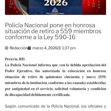
Policía Nacional pone en honrosa
situación de retiro a 559 miembros
conforme a la Ley 590-16
Redacción
marzo 4, 2026
1:37 pm
𝐏𝐞𝐫𝐚𝐯𝐢𝐚, 𝐑𝐃.
𝐋𝐚 𝐏𝐨𝐥𝐢𝐜𝐢́𝐚 𝐍𝐚𝐜𝐢𝐨𝐧𝐚𝐥 𝐢𝐧𝐟𝐨𝐫𝐦𝐚 𝐪𝐮𝐞, 𝐜𝐨𝐧 𝐥𝐚 𝐝𝐞𝐛𝐢𝐝𝐚 𝐚𝐩𝐫𝐨𝐛𝐚𝐜𝐢𝐨́𝐧 𝐝𝐞𝐥
𝐏𝐨𝐝𝐞𝐫 𝐄𝐣𝐞𝐜𝐮𝐭𝐢𝐯𝐨, 𝐟𝐮𝐞 𝐚𝐮𝐭𝐨𝐫𝐢𝐳𝐚𝐝𝐚 𝐥𝐚 𝐜𝐨𝐥𝐨𝐜𝐚𝐜𝐢𝐨́𝐧 𝐞𝐧 𝐡𝐨𝐧𝐫𝐨𝐬𝐚
𝐬𝐢𝐭𝐮𝐚𝐜𝐢𝐨́𝐧 𝐝𝐞 𝐫𝐞𝐭𝐢𝐫𝐨 𝐝𝐞 𝐪𝐮𝐢𝐧𝐢𝐞𝐧𝐭𝐨𝐬 𝐜𝐢𝐧𝐜𝐮𝐞𝐧𝐭𝐚 𝐲 𝐧𝐮𝐞𝐯𝐞 (𝟓𝟓𝟗)
𝐦𝐢𝐞𝐦𝐛𝐫𝐨𝐬 𝐝𝐞 𝐥𝐚 𝐢𝐧𝐬𝐭𝐢𝐭𝐮𝐜𝐢𝐨́𝐧, 𝐜𝐨𝐧𝐟𝐨𝐫𝐦𝐞 𝐚 𝐥𝐚𝐬 𝐜𝐚𝐮𝐬𝐚𝐥𝐞𝐬 𝐞𝐬𝐭𝐚𝐛𝐥𝐞𝐜𝐢𝐝𝐚𝐬
𝐩𝐨𝐫 𝐚𝐧𝐭𝐢𝐠𝐮̈𝐞𝐝𝐚𝐝 𝐞𝐧 𝐞𝐥 𝐬𝐞𝐫𝐯𝐢𝐜𝐢𝐨, 𝐬𝐨𝐥𝐢𝐜𝐢𝐭𝐮𝐝 𝐯𝐨𝐥𝐮𝐧𝐭𝐚𝐫𝐢𝐚 𝐲 𝐜𝐨𝐧𝐝𝐢𝐜𝐢𝐨́𝐧
𝐝𝐞 𝐝𝐢𝐬𝐜𝐚𝐩𝐚𝐜𝐢𝐝𝐚𝐝 𝐝𝐞𝐛𝐢𝐝𝐚𝐦𝐞𝐧𝐭𝐞 𝐜𝐞𝐫𝐭𝐢𝐟𝐢𝐜𝐚𝐝𝐚.
Según comunicado de la Policía Nacional, los oficiales y