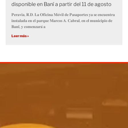
disponible en Baní a partir del 11 de agosto
𝐏𝐞𝐫𝐚𝐯𝐢𝐚, 𝐑.𝐃. 𝐋𝐚 𝐎𝐟𝐢𝐜𝐢𝐧𝐚 𝐌𝐨́𝐯𝐢𝐥 𝐝𝐞 𝐏𝐚𝐬𝐚𝐩𝐨𝐫𝐭𝐞𝐬 𝐲𝐚 𝐬𝐞 𝐞𝐧𝐜𝐮𝐞𝐧𝐭𝐫𝐚
𝐢𝐧𝐬𝐭𝐚𝐥𝐚𝐝𝐚 𝐞𝐧 𝐞𝐥 𝐩𝐚𝐫𝐪𝐮𝐞 𝐌𝐚𝐫𝐜𝐨𝐬 𝐀. 𝐂𝐚𝐛𝐫𝐚𝐥, 𝐞𝐧 𝐞𝐥 𝐦𝐮𝐧𝐢𝐜𝐢𝐩𝐢𝐨 𝐝𝐞
𝐁𝐚𝐧𝐢́, 𝐲 𝐜𝐨𝐦𝐞𝐧𝐳𝐚𝐫𝐚́ 𝐚
Leer más »