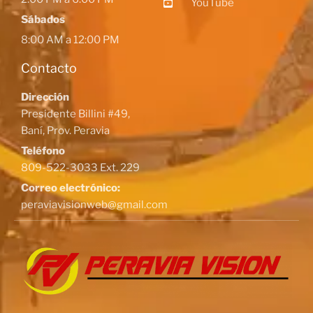
YouTube
Sábados
8:00 AM a 12:00 PM
Contacto
Dirección
Presidente Billini #49,
Baní, Prov. Peravia
Teléfono
809-522-3033 Ext. 229
Correo electrónico:
peraviavisionweb@gmail.com