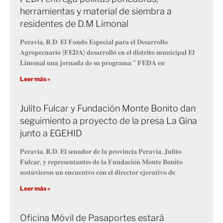
herramientas y material de siembra a
residentes de D.M Limonal
𝐏𝐞𝐫𝐚𝐯𝐢𝐚, 𝐑.𝐃. 𝐄𝐥 𝐅𝐨𝐧𝐝𝐨 𝐄𝐬𝐩𝐞𝐜𝐢𝐚𝐥 𝐩𝐚𝐫𝐚 𝐞𝐥 𝐃𝐞𝐬𝐚𝐫𝐫𝐨𝐥𝐥𝐨
𝐀𝐠𝐫𝐨𝐩𝐞𝐜𝐮𝐚𝐫𝐢𝐨 (𝐅𝐄𝐃𝐀) 𝐝𝐞𝐬𝐚𝐫𝐫𝐨𝐥𝐥𝐨́ 𝐞𝐧 𝐞𝐥 𝐝𝐢𝐬𝐭𝐫𝐢𝐭𝐨 𝐦𝐮𝐧𝐢𝐜𝐢𝐩𝐚𝐥 𝐄𝐥
𝐋𝐢𝐦𝐨𝐧𝐚𝐥 𝐮𝐧𝐚 𝐣𝐨𝐫𝐧𝐚𝐝𝐚 𝐝𝐞 𝐬𝐮 𝐩𝐫𝐨𝐠𝐫𝐚𝐦𝐚 “ 𝐅𝐄𝐃𝐀 𝐞𝐧
Leer más »
Julito Fulcar y Fundación Monte Bonito dan
seguimiento a proyecto de la presa La Gina
junto a EGEHID
𝐏𝐞𝐫𝐚𝐯𝐢𝐚, 𝐑.𝐃. 𝐄𝐥 𝐬𝐞𝐧𝐚𝐝𝐨𝐫 𝐝𝐞 𝐥𝐚 𝐩𝐫𝐨𝐯𝐢𝐧𝐜𝐢𝐚 𝐏𝐞𝐫𝐚𝐯𝐢𝐚, 𝐉𝐮𝐥𝐢𝐭𝐨
𝐅𝐮𝐥𝐜𝐚𝐫, 𝐲 𝐫𝐞𝐩𝐫𝐞𝐬𝐞𝐧𝐭𝐚𝐧𝐭𝐞𝐬 𝐝𝐞 𝐥𝐚 𝐅𝐮𝐧𝐝𝐚𝐜𝐢𝐨́𝐧 𝐌𝐨𝐧𝐭𝐞 𝐁𝐨𝐧𝐢𝐭𝐨
𝐬𝐨𝐬𝐭𝐮𝐯𝐢𝐞𝐫𝐨𝐧 𝐮𝐧 𝐞𝐧𝐜𝐮𝐞𝐧𝐭𝐫𝐨 𝐜𝐨𝐧 𝐞𝐥 𝐝𝐢𝐫𝐞𝐜𝐭𝐨𝐫 𝐞𝐣𝐞𝐜𝐮𝐭𝐢𝐯𝐨 𝐝𝐞
Leer más »
Oficina Móvil de Pasaportes estará