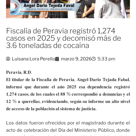
Fiscalía de Peravia registró 1,274
casos en 2025 y decomisó más de
3.6 toneladas de cocaína
Luisana Lora Perello
marzo 9, 2026
5:33 pm
𝐏𝐞𝐫𝐚𝐯𝐢𝐚, 𝐑.𝐃.
𝐄𝐥 𝐭𝐢𝐭𝐮𝐥𝐚𝐫 𝐝𝐞 𝐥𝐚 𝐅𝐢𝐬𝐜𝐚𝐥𝐢́𝐚 𝐝𝐞 𝐏𝐞𝐫𝐚𝐯𝐢𝐚, 𝐀́𝐧𝐠𝐞𝐥 𝐃𝐚𝐫𝐢́𝐨 𝐓𝐞𝐣𝐚𝐝𝐚 𝐅𝐚𝐛𝐚𝐥,
𝐢𝐧𝐟𝐨𝐫𝐦𝐨́ 𝐪𝐮𝐞 𝐝𝐮𝐫𝐚𝐧𝐭𝐞 𝐞𝐥 𝐚𝐧̃𝐨 𝟐𝟎𝟐𝟓 𝐞𝐬𝐚 𝐝𝐞𝐩𝐞𝐧𝐝𝐞𝐧𝐜𝐢𝐚 𝐫𝐞𝐠𝐢𝐬𝐭𝐫𝐨́
𝟏,𝟐𝟕𝟒 𝐜𝐚𝐬𝐨𝐬, 𝐝𝐞 𝐥𝐨𝐬 𝐜𝐮𝐚𝐥𝐞𝐬 𝐞𝐥 𝟖𝟖 % 𝐜𝐨𝐫𝐫𝐞𝐬𝐩𝐨𝐧𝐝𝐢𝐨́ 𝐚 𝐝𝐞𝐧𝐮𝐧𝐜𝐢𝐚𝐬 𝐲 𝐞𝐥
𝟏𝟐 % 𝐚 𝐪𝐮𝐞𝐫𝐞𝐥𝐥𝐚𝐬, 𝐞𝐯𝐢𝐝𝐞𝐧𝐜𝐢𝐚𝐧𝐝𝐨, 𝐬𝐞𝐠𝐮́𝐧 𝐬𝐮 𝐢𝐧𝐟𝐨𝐫𝐦𝐞 𝐮𝐧 𝐚𝐥𝐭𝐨 𝐧𝐢𝐯𝐞𝐥
𝐝𝐞 𝐚𝐜𝐜𝐞𝐬𝐨 𝐝𝐞 𝐥𝐚 𝐩𝐨𝐛𝐥𝐚𝐜𝐢𝐨́𝐧 𝐚𝐥 𝐬𝐢𝐬𝐭𝐞𝐦𝐚 𝐝𝐞 𝐣𝐮𝐬𝐭𝐢𝐜𝐢𝐚.
Los datos fueron ofrecidos por el magistrado durante el
acto de celebración del Día del Ministerio Público, donde