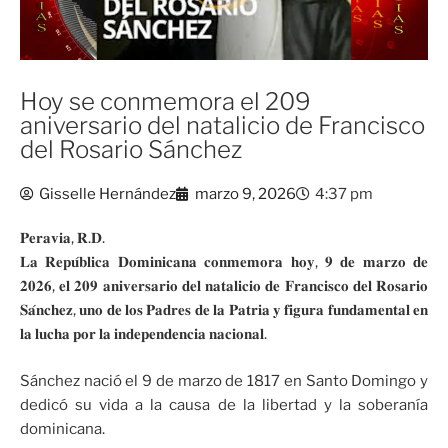
Hoy se conmemora el 209
aniversario del natalicio de Francisco
del Rosario Sánchez
Gisselle Hernández
marzo 9, 2026
4:37 pm
𝐏𝐞𝐫𝐚𝐯𝐢𝐚, 𝐑.𝐃.
𝐋𝐚 𝐑𝐞𝐩𝐮́𝐛𝐥𝐢𝐜𝐚 𝐃𝐨𝐦𝐢𝐧𝐢𝐜𝐚𝐧𝐚 𝐜𝐨𝐧𝐦𝐞𝐦𝐨𝐫𝐚 𝐡𝐨𝐲, 𝟗 𝐝𝐞 𝐦𝐚𝐫𝐳𝐨 𝐝𝐞
𝟐𝟎𝟐𝟔, 𝐞𝐥 𝟐𝟎𝟗 𝐚𝐧𝐢𝐯𝐞𝐫𝐬𝐚𝐫𝐢𝐨 𝐝𝐞𝐥 𝐧𝐚𝐭𝐚𝐥𝐢𝐜𝐢𝐨 𝐝𝐞 𝐅𝐫𝐚𝐧𝐜𝐢𝐬𝐜𝐨 𝐝𝐞𝐥 𝐑𝐨𝐬𝐚𝐫𝐢𝐨
𝐒𝐚́𝐧𝐜𝐡𝐞𝐳, 𝐮𝐧𝐨 𝐝𝐞 𝐥𝐨𝐬 𝐏𝐚𝐝𝐫𝐞𝐬 𝐝𝐞 𝐥𝐚 𝐏𝐚𝐭𝐫𝐢𝐚 𝐲 𝐟𝐢𝐠𝐮𝐫𝐚 𝐟𝐮𝐧𝐝𝐚𝐦𝐞𝐧𝐭𝐚𝐥 𝐞𝐧
𝐥𝐚 𝐥𝐮𝐜𝐡𝐚 𝐩𝐨𝐫 𝐥𝐚 𝐢𝐧𝐝𝐞𝐩𝐞𝐧𝐝𝐞𝐧𝐜𝐢𝐚 𝐧𝐚𝐜𝐢𝐨𝐧𝐚𝐥.
Sánchez nació el 9 de marzo de 1817 en Santo Domingo y
dedicó su vida a la causa de la libertad y la soberanía
dominicana.