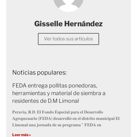
Gisselle Hernández
Ver todos sus artículos
Noticias populares:
FEDA entrega pollitas ponedoras,
herramientas y material de siembra a
residentes de D.M Limonal
𝐏𝐞𝐫𝐚𝐯𝐢𝐚, 𝐑.𝐃. 𝐄𝐥 𝐅𝐨𝐧𝐝𝐨 𝐄𝐬𝐩𝐞𝐜𝐢𝐚𝐥 𝐩𝐚𝐫𝐚 𝐞𝐥 𝐃𝐞𝐬𝐚𝐫𝐫𝐨𝐥𝐥𝐨
𝐀𝐠𝐫𝐨𝐩𝐞𝐜𝐮𝐚𝐫𝐢𝐨 (𝐅𝐄𝐃𝐀) 𝐝𝐞𝐬𝐚𝐫𝐫𝐨𝐥𝐥𝐨́ 𝐞𝐧 𝐞𝐥 𝐝𝐢𝐬𝐭𝐫𝐢𝐭𝐨 𝐦𝐮𝐧𝐢𝐜𝐢𝐩𝐚𝐥 𝐄𝐥
𝐋𝐢𝐦𝐨𝐧𝐚𝐥 𝐮𝐧𝐚 𝐣𝐨𝐫𝐧𝐚𝐝𝐚 𝐝𝐞 𝐬𝐮 𝐩𝐫𝐨𝐠𝐫𝐚𝐦𝐚 “ 𝐅𝐄𝐃𝐀 𝐞𝐧
Leer más »