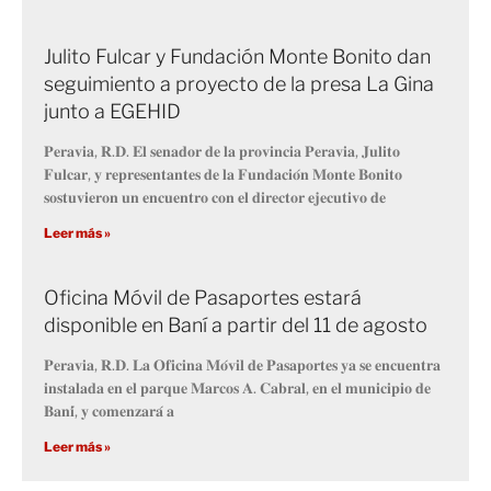
Julito Fulcar y Fundación Monte Bonito dan
seguimiento a proyecto de la presa La Gina
junto a EGEHID
𝐏𝐞𝐫𝐚𝐯𝐢𝐚, 𝐑.𝐃. 𝐄𝐥 𝐬𝐞𝐧𝐚𝐝𝐨𝐫 𝐝𝐞 𝐥𝐚 𝐩𝐫𝐨𝐯𝐢𝐧𝐜𝐢𝐚 𝐏𝐞𝐫𝐚𝐯𝐢𝐚, 𝐉𝐮𝐥𝐢𝐭𝐨
𝐅𝐮𝐥𝐜𝐚𝐫, 𝐲 𝐫𝐞𝐩𝐫𝐞𝐬𝐞𝐧𝐭𝐚𝐧𝐭𝐞𝐬 𝐝𝐞 𝐥𝐚 𝐅𝐮𝐧𝐝𝐚𝐜𝐢𝐨́𝐧 𝐌𝐨𝐧𝐭𝐞 𝐁𝐨𝐧𝐢𝐭𝐨
𝐬𝐨𝐬𝐭𝐮𝐯𝐢𝐞𝐫𝐨𝐧 𝐮𝐧 𝐞𝐧𝐜𝐮𝐞𝐧𝐭𝐫𝐨 𝐜𝐨𝐧 𝐞𝐥 𝐝𝐢𝐫𝐞𝐜𝐭𝐨𝐫 𝐞𝐣𝐞𝐜𝐮𝐭𝐢𝐯𝐨 𝐝𝐞
Leer más »
Oficina Móvil de Pasaportes estará
disponible en Baní a partir del 11 de agosto
𝐏𝐞𝐫𝐚𝐯𝐢𝐚, 𝐑.𝐃. 𝐋𝐚 𝐎𝐟𝐢𝐜𝐢𝐧𝐚 𝐌𝐨́𝐯𝐢𝐥 𝐝𝐞 𝐏𝐚𝐬𝐚𝐩𝐨𝐫𝐭𝐞𝐬 𝐲𝐚 𝐬𝐞 𝐞𝐧𝐜𝐮𝐞𝐧𝐭𝐫𝐚
𝐢𝐧𝐬𝐭𝐚𝐥𝐚𝐝𝐚 𝐞𝐧 𝐞𝐥 𝐩𝐚𝐫𝐪𝐮𝐞 𝐌𝐚𝐫𝐜𝐨𝐬 𝐀. 𝐂𝐚𝐛𝐫𝐚𝐥, 𝐞𝐧 𝐞𝐥 𝐦𝐮𝐧𝐢𝐜𝐢𝐩𝐢𝐨 𝐝𝐞
𝐁𝐚𝐧𝐢́, 𝐲 𝐜𝐨𝐦𝐞𝐧𝐳𝐚𝐫𝐚́ 𝐚
Leer más »