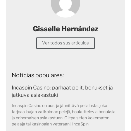
Gisselle Hernández
Ver todos sus artículos
Noticias populares:
Incaspin Casino: parhaat pelit, bonukset ja
jatkuva asiakastuki
Incaspin Casino on uusi ja jännittävä pelialusta, joka
tarjoaa laajan valikoiman pelejä, houkuttelevia bonuksia
ja erinomaisen asiakastuen. Olitpa sitten kokematon
pelaaja tai kasinoalan veteraani, IncaSpin