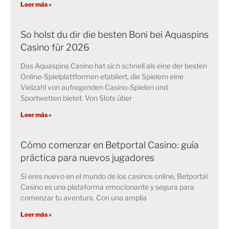
Leer más »
So holst du dir die besten Boni bei Aquaspins
Casino für 2026
Das Aquaspins Casino hat sich schnell als eine der besten
Online-Spielplattformen etabliert, die Spielern eine
Vielzahl von aufregenden Casino-Spielen und
Sportwetten bietet. Von Slots über
Leer más »
Cómo comenzar en Betportal Casino: guía
práctica para nuevos jugadores
Si eres nuevo en el mundo de los casinos online, Betportal
Casino es una plataforma emocionante y segura para
comenzar tu aventura. Con una amplia
Leer más »