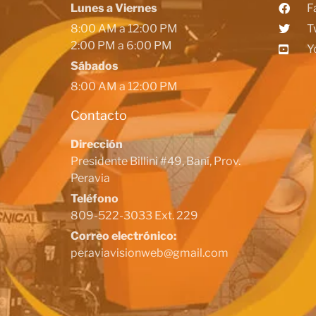
Lunes a Viernes
F
8:00 AM a 12:00 PM
T
2:00 PM a 6:00 PM
Y
Sábados
8:00 AM a 12:00 PM
Contacto
Dirección
Presidente Billini #49, Baní, Prov.
Peravia
Teléfono
809-522-3033 Ext. 229
Correo electrónico:
peraviavisionweb@gmail.com