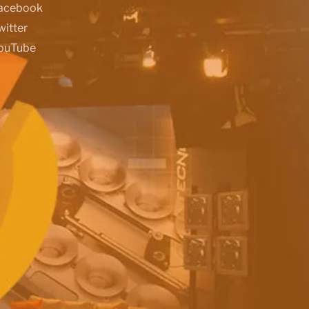
acebook
witter
ouTube