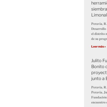
herrami
siembra
Limonal
𝐏𝐞𝐫𝐚𝐯𝐢𝐚, 𝐑.
𝐃𝐞𝐬𝐚𝐫𝐫𝐨𝐥𝐥
𝐞𝐥 𝐝𝐢𝐬𝐭𝐫𝐢𝐭
𝐝𝐞 𝐬𝐮 𝐩𝐫𝐨
Leer más »
Julito 
Bonito 
proyect
junto a
𝐏𝐞𝐫𝐚𝐯𝐢𝐚, 𝐑.
𝐏𝐞𝐫𝐚𝐯𝐢𝐚, 𝐉𝐮
𝐅𝐮𝐧𝐝𝐚𝐜𝐢𝐨́𝐧
𝐞𝐧𝐜𝐮𝐞𝐧𝐭𝐫𝐨 𝐜