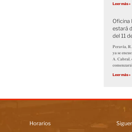
Leer más »
Oficina
estará d
del 11 
𝐏𝐞𝐫𝐚𝐯𝐢𝐚, 𝐑.
𝐲𝐚 𝐬𝐞 𝐞𝐧𝐜𝐮𝐞
𝐀. 𝐂𝐚𝐛𝐫𝐚𝐥, 
𝐜𝐨𝐦𝐞𝐧𝐳𝐚𝐫𝐚́
Leer más »
Horarios
Siguen