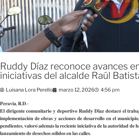
Ruddy Díaz reconoce avances en
iniciativas del alcalde Raúl Batist
Luisana Lora Perello
marzo 12, 2026
4:56 pm
𝐏𝐞𝐫𝐚𝐯𝐢𝐚, 𝐑.𝐃.-
𝐄𝐥 𝐝𝐢𝐫𝐢𝐠𝐞𝐧𝐭𝐞 𝐜𝐨𝐦𝐮𝐧𝐢𝐭𝐚𝐫𝐢𝐨 𝐲 𝐝𝐞𝐩𝐨𝐫𝐭𝐢𝐯𝐨 𝐑𝐮𝐝𝐝𝐲 𝐃𝐢́𝐚𝐳 𝐝𝐞𝐬𝐭𝐚𝐜𝐨́ 𝐞𝐥 𝐭𝐫𝐚𝐛𝐚
𝐢𝐦𝐩𝐥𝐞𝐦𝐞𝐧𝐭𝐚𝐜𝐢𝐨́𝐧 𝐝𝐞 𝐨𝐛𝐫𝐚𝐬 𝐲 𝐚𝐜𝐜𝐢𝐨𝐧𝐞𝐬 𝐝𝐞 𝐝𝐞𝐬𝐚𝐫𝐫𝐨𝐥𝐥𝐨 𝐞𝐧 𝐞𝐥 𝐦𝐮𝐧𝐢𝐜𝐢𝐩𝐢
𝐩𝐞𝐧𝐝𝐢𝐞𝐧𝐭𝐞𝐬, 𝐯𝐚𝐥𝐨𝐫𝐨́ 𝐚𝐝𝐞𝐦𝐚́𝐬 𝐥𝐚 𝐫𝐞𝐜𝐢𝐞𝐧𝐭𝐞 𝐢𝐧𝐢𝐜𝐢𝐚𝐭𝐢𝐯𝐚 𝐝𝐞 𝐥𝐚 𝐚𝐮𝐭𝐨𝐫𝐢𝐝𝐚𝐝 𝐝𝐞 𝐡
𝐥𝐚𝐧𝐳𝐚𝐦𝐢𝐞𝐧𝐭𝐨 𝐝𝐞 𝐝𝐞𝐬𝐞𝐜𝐡𝐨𝐬 𝐬𝐨́𝐥𝐢𝐝𝐨𝐬 𝐞𝐧 𝐥𝐚𝐬 𝐜𝐚𝐥𝐥𝐞𝐬.