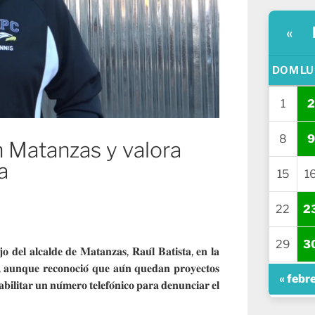
«
DOM
LU
1
2
8
9
 Matanzas y valora
a
15
1
22
2
29
3
𝐣𝐨 𝐝𝐞𝐥 𝐚𝐥𝐜𝐚𝐥𝐝𝐞 𝐝𝐞 𝐌𝐚𝐭𝐚𝐧𝐳𝐚𝐬, 𝐑𝐚𝐮́𝐥 𝐁𝐚𝐭𝐢𝐬𝐭𝐚, 𝐞𝐧 𝐥𝐚
𝐨, 𝐚𝐮𝐧𝐪𝐮𝐞 𝐫𝐞𝐜𝐨𝐧𝐨𝐜𝐢𝐨́ 𝐪𝐮𝐞 𝐚𝐮́𝐧 𝐪𝐮𝐞𝐝𝐚𝐧 𝐩𝐫𝐨𝐲𝐞𝐜𝐭𝐨𝐬
« febr
𝐚𝐛𝐢𝐥𝐢𝐭𝐚𝐫 𝐮𝐧 𝐧𝐮́𝐦𝐞𝐫𝐨 𝐭𝐞𝐥𝐞𝐟𝐨́𝐧𝐢𝐜𝐨 𝐩𝐚𝐫𝐚 𝐝𝐞𝐧𝐮𝐧𝐜𝐢𝐚𝐫 𝐞𝐥