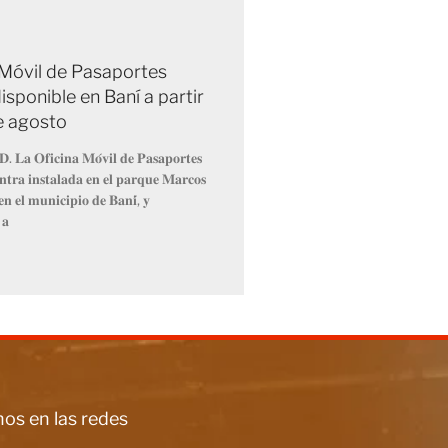
 Móvil de Pasaportes
isponible en Baní a partir
de agosto
𝐃. 𝐋𝐚 𝐎𝐟𝐢𝐜𝐢𝐧𝐚 𝐌𝐨́𝐯𝐢𝐥 𝐝𝐞 𝐏𝐚𝐬𝐚𝐩𝐨𝐫𝐭𝐞𝐬
𝐧𝐭𝐫𝐚 𝐢𝐧𝐬𝐭𝐚𝐥𝐚𝐝𝐚 𝐞𝐧 𝐞𝐥 𝐩𝐚𝐫𝐪𝐮𝐞 𝐌𝐚𝐫𝐜𝐨𝐬
𝐧 𝐞𝐥 𝐦𝐮𝐧𝐢𝐜𝐢𝐩𝐢𝐨 𝐝𝐞 𝐁𝐚𝐧𝐢́, 𝐲
 𝐚
os en las redes