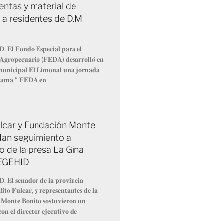
entas y material de
 a residentes de D.M
𝐃. 𝐄𝐥 𝐅𝐨𝐧𝐝𝐨 𝐄𝐬𝐩𝐞𝐜𝐢𝐚𝐥 𝐩𝐚𝐫𝐚 𝐞𝐥
 𝐀𝐠𝐫𝐨𝐩𝐞𝐜𝐮𝐚𝐫𝐢𝐨 (𝐅𝐄𝐃𝐀) 𝐝𝐞𝐬𝐚𝐫𝐫𝐨𝐥𝐥𝐨́ 𝐞𝐧
 𝐦𝐮𝐧𝐢𝐜𝐢𝐩𝐚𝐥 𝐄𝐥 𝐋𝐢𝐦𝐨𝐧𝐚𝐥 𝐮𝐧𝐚 𝐣𝐨𝐫𝐧𝐚𝐝𝐚
𝐫𝐚𝐦𝐚 “ 𝐅𝐄𝐃𝐀 𝐞𝐧
Fulcar y Fundación Monte
dan seguimiento a
o de la presa La Gina
 EGEHID
𝐃. 𝐄𝐥 𝐬𝐞𝐧𝐚𝐝𝐨𝐫 𝐝𝐞 𝐥𝐚 𝐩𝐫𝐨𝐯𝐢𝐧𝐜𝐢𝐚
𝐢𝐭𝐨 𝐅𝐮𝐥𝐜𝐚𝐫, 𝐲 𝐫𝐞𝐩𝐫𝐞𝐬𝐞𝐧𝐭𝐚𝐧𝐭𝐞𝐬 𝐝𝐞 𝐥𝐚
 𝐌𝐨𝐧𝐭𝐞 𝐁𝐨𝐧𝐢𝐭𝐨 𝐬𝐨𝐬𝐭𝐮𝐯𝐢𝐞𝐫𝐨𝐧 𝐮𝐧
𝐨𝐧 𝐞𝐥 𝐝𝐢𝐫𝐞𝐜𝐭𝐨𝐫 𝐞𝐣𝐞𝐜𝐮𝐭𝐢𝐯𝐨 𝐝𝐞