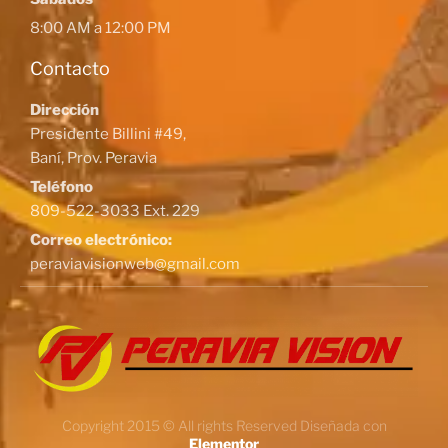
8:00 AM a 12:00 PM
Contacto
Dirección
Presidente Billini #49,
Baní, Prov. Peravia
Teléfono
809-522-3033 Ext. 229
Correo electrónico:
peraviavisionweb@gmail.com
Copyright 2015 © All rights Reserved Diseñada con
Elementor