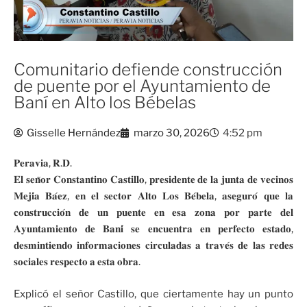
Comunitario defiende construcción
de puente por el Ayuntamiento de
Baní en Alto los Bébelas
Gisselle Hernández
marzo 30, 2026
4:52 pm
𝐏𝐞𝐫𝐚𝐯𝐢𝐚, 𝐑.𝐃.
𝐄𝐥 𝐬𝐞𝐧̃𝐨𝐫 𝐂𝐨𝐧𝐬𝐭𝐚𝐧𝐭𝐢𝐧𝐨 𝐂𝐚𝐬𝐭𝐢𝐥𝐥𝐨, 𝐩𝐫𝐞𝐬𝐢𝐝𝐞𝐧𝐭𝐞 𝐝𝐞 𝐥𝐚 𝐣𝐮𝐧𝐭𝐚 𝐝𝐞 𝐯𝐞𝐜𝐢𝐧𝐨𝐬
𝐌𝐞𝐣𝐢́𝐚 𝐁𝐚́𝐞𝐳, 𝐞𝐧 𝐞𝐥 𝐬𝐞𝐜𝐭𝐨𝐫 𝐀𝐥𝐭𝐨 𝐋𝐨𝐬 𝐁𝐞́𝐛𝐞𝐥𝐚, 𝐚𝐬𝐞𝐠𝐮𝐫𝐨́ 𝐪𝐮𝐞 𝐥𝐚
𝐜𝐨𝐧𝐬𝐭𝐫𝐮𝐜𝐜𝐢𝐨́𝐧 𝐝𝐞 𝐮𝐧 𝐩𝐮𝐞𝐧𝐭𝐞 𝐞𝐧 𝐞𝐬𝐚 𝐳𝐨𝐧𝐚 𝐩𝐨𝐫 𝐩𝐚𝐫𝐭𝐞 𝐝𝐞𝐥
𝐀𝐲𝐮𝐧𝐭𝐚𝐦𝐢𝐞𝐧𝐭𝐨 𝐝𝐞 𝐁𝐚𝐧𝐢́ 𝐬𝐞 𝐞𝐧𝐜𝐮𝐞𝐧𝐭𝐫𝐚 𝐞𝐧 𝐩𝐞𝐫𝐟𝐞𝐜𝐭𝐨 𝐞𝐬𝐭𝐚𝐝𝐨,
𝐝𝐞𝐬𝐦𝐢𝐧𝐭𝐢𝐞𝐧𝐝𝐨 𝐢𝐧𝐟𝐨𝐫𝐦𝐚𝐜𝐢𝐨𝐧𝐞𝐬 𝐜𝐢𝐫𝐜𝐮𝐥𝐚𝐝𝐚𝐬 𝐚 𝐭𝐫𝐚𝐯𝐞́𝐬 𝐝𝐞 𝐥𝐚𝐬 𝐫𝐞𝐝𝐞𝐬
𝐬𝐨𝐜𝐢𝐚𝐥𝐞𝐬 𝐫𝐞𝐬𝐩𝐞𝐜𝐭𝐨 𝐚 𝐞𝐬𝐭𝐚 𝐨𝐛𝐫𝐚.
Explicó el señor Castillo, que ciertamente hay un punto