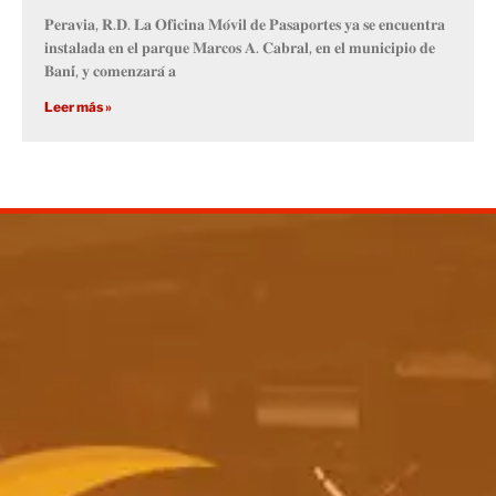
𝐏𝐞𝐫𝐚𝐯𝐢𝐚, 𝐑.𝐃. 𝐋𝐚 𝐎𝐟𝐢𝐜𝐢𝐧𝐚 𝐌𝐨́𝐯𝐢𝐥 𝐝𝐞 𝐏𝐚𝐬𝐚𝐩𝐨𝐫𝐭𝐞𝐬 𝐲𝐚 𝐬𝐞 𝐞𝐧𝐜𝐮𝐞𝐧𝐭𝐫𝐚
𝐢𝐧𝐬𝐭𝐚𝐥𝐚𝐝𝐚 𝐞𝐧 𝐞𝐥 𝐩𝐚𝐫𝐪𝐮𝐞 𝐌𝐚𝐫𝐜𝐨𝐬 𝐀. 𝐂𝐚𝐛𝐫𝐚𝐥, 𝐞𝐧 𝐞𝐥 𝐦𝐮𝐧𝐢𝐜𝐢𝐩𝐢𝐨 𝐝𝐞
𝐁𝐚𝐧𝐢́, 𝐲 𝐜𝐨𝐦𝐞𝐧𝐳𝐚𝐫𝐚́ 𝐚
Leer más »