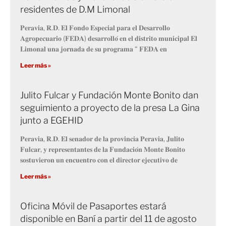
residentes de D.M Limonal
𝐏𝐞𝐫𝐚𝐯𝐢𝐚, 𝐑.𝐃. 𝐄𝐥 𝐅𝐨𝐧𝐝𝐨 𝐄𝐬𝐩𝐞𝐜𝐢𝐚𝐥 𝐩𝐚𝐫𝐚 𝐞𝐥 𝐃𝐞𝐬𝐚𝐫𝐫𝐨𝐥𝐥𝐨
𝐀𝐠𝐫𝐨𝐩𝐞𝐜𝐮𝐚𝐫𝐢𝐨 (𝐅𝐄𝐃𝐀) 𝐝𝐞𝐬𝐚𝐫𝐫𝐨𝐥𝐥𝐨́ 𝐞𝐧 𝐞𝐥 𝐝𝐢𝐬𝐭𝐫𝐢𝐭𝐨 𝐦𝐮𝐧𝐢𝐜𝐢𝐩𝐚𝐥 𝐄𝐥
𝐋𝐢𝐦𝐨𝐧𝐚𝐥 𝐮𝐧𝐚 𝐣𝐨𝐫𝐧𝐚𝐝𝐚 𝐝𝐞 𝐬𝐮 𝐩𝐫𝐨𝐠𝐫𝐚𝐦𝐚 “ 𝐅𝐄𝐃𝐀 𝐞𝐧
Leer más »
Julito Fulcar y Fundación Monte Bonito dan
seguimiento a proyecto de la presa La Gina
junto a EGEHID
𝐏𝐞𝐫𝐚𝐯𝐢𝐚, 𝐑.𝐃. 𝐄𝐥 𝐬𝐞𝐧𝐚𝐝𝐨𝐫 𝐝𝐞 𝐥𝐚 𝐩𝐫𝐨𝐯𝐢𝐧𝐜𝐢𝐚 𝐏𝐞𝐫𝐚𝐯𝐢𝐚, 𝐉𝐮𝐥𝐢𝐭𝐨
𝐅𝐮𝐥𝐜𝐚𝐫, 𝐲 𝐫𝐞𝐩𝐫𝐞𝐬𝐞𝐧𝐭𝐚𝐧𝐭𝐞𝐬 𝐝𝐞 𝐥𝐚 𝐅𝐮𝐧𝐝𝐚𝐜𝐢𝐨́𝐧 𝐌𝐨𝐧𝐭𝐞 𝐁𝐨𝐧𝐢𝐭𝐨
𝐬𝐨𝐬𝐭𝐮𝐯𝐢𝐞𝐫𝐨𝐧 𝐮𝐧 𝐞𝐧𝐜𝐮𝐞𝐧𝐭𝐫𝐨 𝐜𝐨𝐧 𝐞𝐥 𝐝𝐢𝐫𝐞𝐜𝐭𝐨𝐫 𝐞𝐣𝐞𝐜𝐮𝐭𝐢𝐯𝐨 𝐝𝐞
Leer más »
Oficina Móvil de Pasaportes estará
disponible en Baní a partir del 11 de agosto