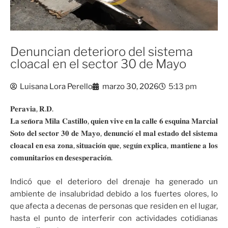
Denuncian deterioro del sistema
cloacal en el sector 30 de Mayo
Luisana Lora Perello
marzo 30, 2026
5:13 pm
𝐏𝐞𝐫𝐚𝐯𝐢𝐚, 𝐑.𝐃.
𝐋𝐚 𝐬𝐞𝐧̃𝐨𝐫𝐚 𝐌𝐢𝐥𝐚 𝐂𝐚𝐬𝐭𝐢𝐥𝐥𝐨, 𝐪𝐮𝐢𝐞𝐧 𝐯𝐢𝐯𝐞 𝐞𝐧 𝐥𝐚 𝐜𝐚𝐥𝐥𝐞 𝟔 𝐞𝐬𝐪𝐮𝐢𝐧𝐚 𝐌𝐚𝐫𝐜𝐢𝐚𝐥
𝐒𝐨𝐭𝐨 𝐝𝐞𝐥 𝐬𝐞𝐜𝐭𝐨𝐫 𝟑𝟎 𝐝𝐞 𝐌𝐚𝐲𝐨, 𝐝𝐞𝐧𝐮𝐧𝐜𝐢𝐨́ 𝐞𝐥 𝐦𝐚𝐥 𝐞𝐬𝐭𝐚𝐝𝐨 𝐝𝐞𝐥 𝐬𝐢𝐬𝐭𝐞𝐦𝐚
𝐜𝐥𝐨𝐚𝐜𝐚𝐥 𝐞𝐧 𝐞𝐬𝐚 𝐳𝐨𝐧𝐚, 𝐬𝐢𝐭𝐮𝐚𝐜𝐢𝐨́𝐧 𝐪𝐮𝐞, 𝐬𝐞𝐠𝐮́𝐧 𝐞𝐱𝐩𝐥𝐢𝐜𝐚, 𝐦𝐚𝐧𝐭𝐢𝐞𝐧𝐞 𝐚 𝐥𝐨𝐬
𝐜𝐨𝐦𝐮𝐧𝐢𝐭𝐚𝐫𝐢𝐨𝐬 𝐞𝐧 𝐝𝐞𝐬𝐞𝐬𝐩𝐞𝐫𝐚𝐜𝐢𝐨́𝐧.
Indicó que el deterioro del drenaje ha generado un
ambiente de insalubridad debido a los fuertes olores, lo
que afecta a decenas de personas que residen en el lugar,
hasta el punto de interferir con actividades cotidianas