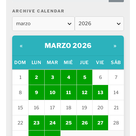
ARCHIVE CALENDAR
MARZO 2026
«
»
DOM
LUN
MAR
MIÉ
JUE
VIE
SÁB
1
2
3
4
5
6
7
8
9
10
11
12
13
14
15
16
17
18
19
20
21
22
23
24
25
26
27
28