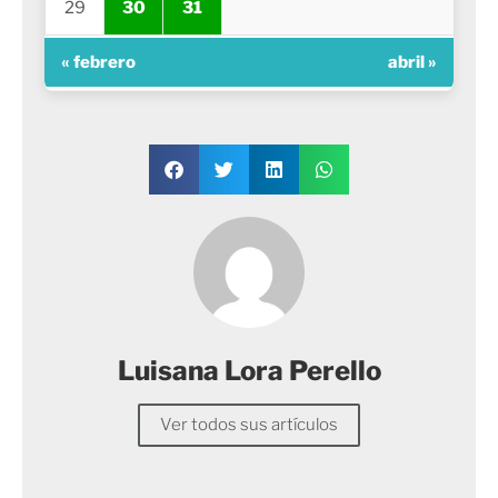
29
30
31
« febrero
abril »
Luisana Lora Perello
Ver todos sus artículos