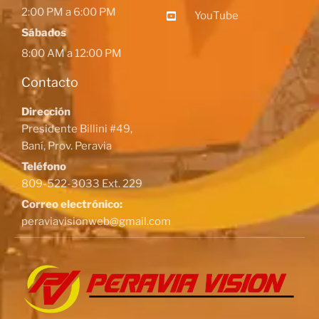
2:00 PM a 6:00 PM
YouTube
Sábados
8:00 AM a 12:00 PM
Contacto
Dirección
Presidente Billini #49,
Baní, Prov. Peravia
Teléfono
809-522-3033 Ext. 229
Correo electrónico:
peraviavisionweb@gmail.com