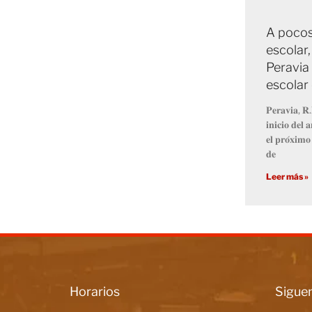
A pocos 
escolar
Peravia 
escolar
𝐏𝐞𝐫𝐚𝐯𝐢𝐚, 𝐑.
𝐢𝐧𝐢𝐜𝐢𝐨 𝐝𝐞𝐥 
𝐞𝐥 𝐩𝐫𝐨́𝐱𝐢𝐦𝐨 
𝐝𝐞
Leer más »
Horarios
Siguen