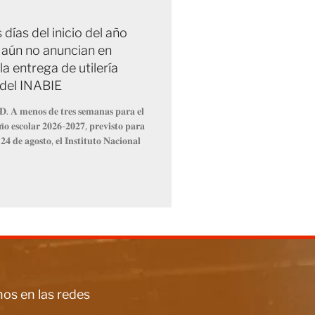
días del inicio del año
, aún no anuncian en
la entrega de utilería
 del INABIE
𝐃. 𝐀 𝐦𝐞𝐧𝐨𝐬 𝐝𝐞 𝐭𝐫𝐞𝐬 𝐬𝐞𝐦𝐚𝐧𝐚𝐬 𝐩𝐚𝐫𝐚 𝐞𝐥
𝐧̃𝐨 𝐞𝐬𝐜𝐨𝐥𝐚𝐫 𝟐𝟎𝟐𝟔-𝟐𝟎𝟐𝟕, 𝐩𝐫𝐞𝐯𝐢𝐬𝐭𝐨 𝐩𝐚𝐫𝐚
𝟐𝟒 𝐝𝐞 𝐚𝐠𝐨𝐬𝐭𝐨, 𝐞𝐥 𝐈𝐧𝐬𝐭𝐢𝐭𝐮𝐭𝐨 𝐍𝐚𝐜𝐢𝐨𝐧𝐚𝐥
os en las redes