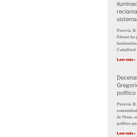
ilumina
reclaman
sistema
𝐏𝐞𝐫𝐚𝐯𝐢𝐚, 𝐑.
𝐄𝐝𝐞𝐬𝐮𝐫 𝐡𝐚 𝐩
𝐥𝐮𝐦𝐢𝐧𝐚𝐫𝐢𝐚
𝐂𝐚𝐧̃𝐚𝐟𝐢𝐬𝐭𝐨
Leer más »
Decenas
Gregori
político
𝐏𝐞𝐫𝐚𝐯𝐢𝐚, 𝐑.
𝐜𝐨𝐦𝐮𝐧𝐢𝐝𝐚𝐝 
𝐝𝐞 𝐍𝐢𝐳𝐚𝐨, 𝐬
𝐩𝐨𝐥𝐢́𝐭𝐢𝐜𝐨 𝐪
Leer más »