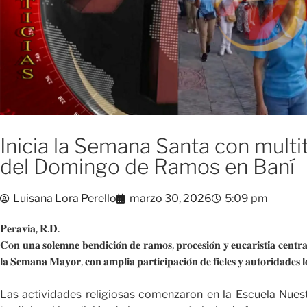
Inicia la Semana Santa con multi
del Domingo de Ramos en Baní
Luisana Lora Perello
marzo 30, 2026
5:09 pm
𝐏𝐞𝐫𝐚𝐯𝐢𝐚, 𝐑.𝐃.
𝐂𝐨𝐧 𝐮𝐧𝐚 𝐬𝐨𝐥𝐞𝐦𝐧𝐞 𝐛𝐞𝐧𝐝𝐢𝐜𝐢𝐨́𝐧 𝐝𝐞 𝐫𝐚𝐦𝐨𝐬, 𝐩𝐫𝐨𝐜𝐞𝐬𝐢𝐨́𝐧 𝐲 𝐞𝐮𝐜𝐚𝐫𝐢𝐬𝐭𝐢́𝐚 𝐜𝐞𝐧𝐭𝐫𝐚
𝐥𝐚 𝐒𝐞𝐦𝐚𝐧𝐚 𝐌𝐚𝐲𝐨𝐫, 𝐜𝐨𝐧 𝐚𝐦𝐩𝐥𝐢𝐚 𝐩𝐚𝐫𝐭𝐢𝐜𝐢𝐩𝐚𝐜𝐢𝐨́𝐧 𝐝𝐞 𝐟𝐢𝐞𝐥𝐞𝐬 𝐲 𝐚𝐮𝐭𝐨𝐫𝐢𝐝𝐚𝐝𝐞𝐬 𝐥
Las actividades religiosas comenzaron en la Escuela Nuest