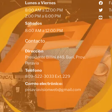
Lunes a Viernes
F
8:00 AM a 12:00 PM
T
2:00 PM a 6:00 PM
Y
Sábados
8:00 AM a 12:00 PM
Contacto
Dirección
Presidente Billini #49, Baní, Prov.
Peravia
Teléfono
809-522-3033 Ext. 229
Correo electrónico:
peraviavisionweb@gmail.com