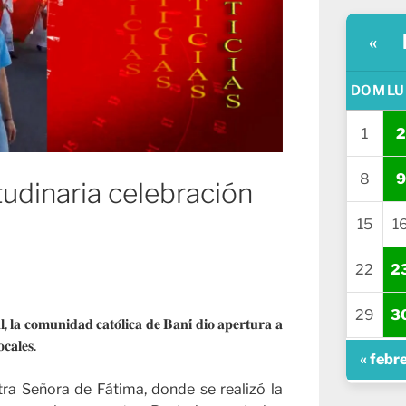
«
DOM
LU
1
2
8
9
tudinaria celebración
15
1
22
2
29
3
𝐥, 𝐥𝐚 𝐜𝐨𝐦𝐮𝐧𝐢𝐝𝐚𝐝 𝐜𝐚𝐭𝐨́𝐥𝐢𝐜𝐚 𝐝𝐞 𝐁𝐚𝐧𝐢́ 𝐝𝐢𝐨 𝐚𝐩𝐞𝐫𝐭𝐮𝐫𝐚 𝐚
𝐜𝐚𝐥𝐞𝐬.
« febr
ra Señora de Fátima, donde se realizó la