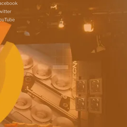
acebook
witter
ouTube