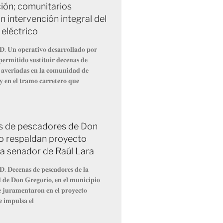
ción; comunitarios
 intervención integral del
 eléctrico
𝐃. 𝐔𝐧 𝐨𝐩𝐞𝐫𝐚𝐭𝐢𝐯𝐨 𝐝𝐞𝐬𝐚𝐫𝐫𝐨𝐥𝐥𝐚𝐝𝐨 𝐩𝐨𝐫
𝐞𝐫𝐦𝐢𝐭𝐢𝐝𝐨 𝐬𝐮𝐬𝐭𝐢𝐭𝐮𝐢𝐫 𝐝𝐞𝐜𝐞𝐧𝐚𝐬 𝐝𝐞
 𝐚𝐯𝐞𝐫𝐢𝐚𝐝𝐚𝐬 𝐞𝐧 𝐥𝐚 𝐜𝐨𝐦𝐮𝐧𝐢𝐝𝐚𝐝 𝐝𝐞
 𝐲 𝐞𝐧 𝐞𝐥 𝐭𝐫𝐚𝐦𝐨 𝐜𝐚𝐫𝐫𝐞𝐭𝐞𝐫𝐨 𝐪𝐮𝐞
 de pescadores de Don
o respaldan proyecto
 a senador de Raúl Lara
𝐃. 𝐃𝐞𝐜𝐞𝐧𝐚𝐬 𝐝𝐞 𝐩𝐞𝐬𝐜𝐚𝐝𝐨𝐫𝐞𝐬 𝐝𝐞 𝐥𝐚
𝐝𝐞 𝐃𝐨𝐧 𝐆𝐫𝐞𝐠𝐨𝐫𝐢𝐨, 𝐞𝐧 𝐞𝐥 𝐦𝐮𝐧𝐢𝐜𝐢𝐩𝐢𝐨
𝐞 𝐣𝐮𝐫𝐚𝐦𝐞𝐧𝐭𝐚𝐫𝐨𝐧 𝐞𝐧 𝐞𝐥 𝐩𝐫𝐨𝐲𝐞𝐜𝐭𝐨
𝐞 𝐢𝐦𝐩𝐮𝐥𝐬𝐚 𝐞𝐥