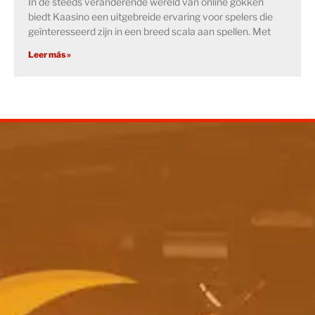
In de steeds veranderende wereld van online gokken
biedt Kaasino een uitgebreide ervaring voor spelers die
geïnteresseerd zijn in een breed scala aan spellen. Met
Leer más »