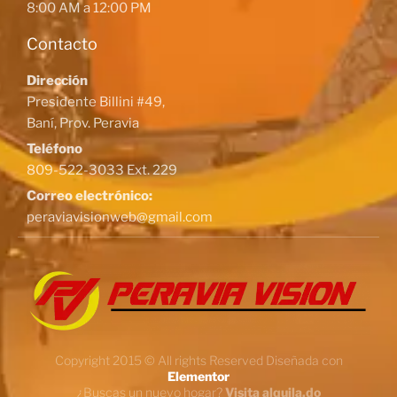
8:00 AM a 12:00 PM
Contacto
Dirección
Presidente Billini #49,
Baní, Prov. Peravia
Teléfono
809-522-3033 Ext. 229
Correo electrónico:
peraviavisionweb@gmail.com
Copyright 2015 © All rights Reserved Diseñada con
Elementor
¿Buscas un nuevo hogar?
Visita alquila.do