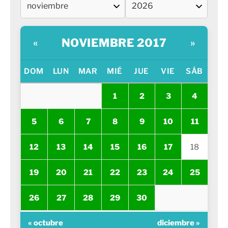
NOVIEMBRE 2017
«
»
DOM
LUN
MAR
MIÉ
JUE
VIE
SÁB
1
2
3
4
5
6
7
8
9
10
11
12
13
14
15
16
17
18
19
20
21
22
23
24
25
26
27
28
29
30
« octubre
diciembre »