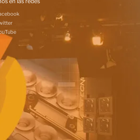
os en las redes
acebook
witter
ouTube