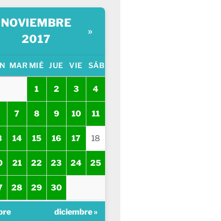
NOVIEMBRE
»
2017
N
MAR
MIÉ
JUE
VIE
SÁB
1
2
3
4
7
8
9
10
11
3
14
15
16
17
18
0
21
22
23
24
25
7
28
29
30
bre
diciembre »