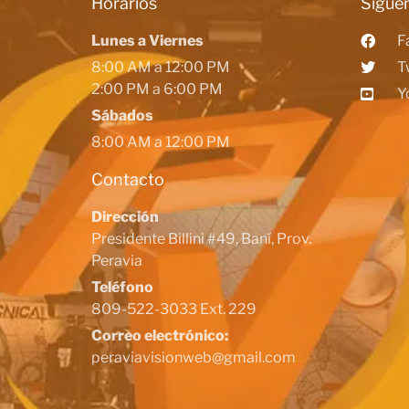
Horarios
Siguen
Lunes a Viernes
F
8:00 AM a 12:00 PM
T
2:00 PM a 6:00 PM
Y
Sábados
8:00 AM a 12:00 PM
Contacto
Dirección
Presidente Billini #49, Baní, Prov.
Peravia
Teléfono
809-522-3033 Ext. 229
Correo electrónico:
peraviavisionweb@gmail.com