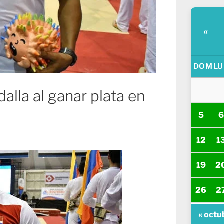
«
DOM
LU
lla al ganar plata en
5
6
12
1
19
2
26
2
« octu