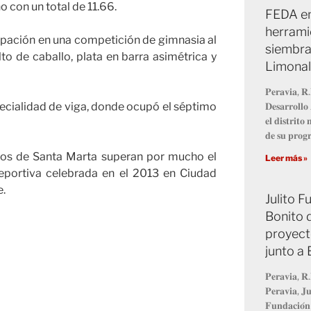
 con un total de 11.66.
FEDA en
herrami
ipación en una competición de gimnasia al
siembra
to de caballo, plata en barra asimétrica y
Limonal
𝐏𝐞𝐫𝐚𝐯𝐢𝐚, 𝐑.
specialidad de viga, donde ocupó el séptimo
𝐃𝐞𝐬𝐚𝐫𝐫𝐨𝐥𝐥
𝐞𝐥 𝐝𝐢𝐬𝐭𝐫𝐢𝐭
𝐝𝐞 𝐬𝐮 𝐩𝐫𝐨
nos de Santa Marta superan por mucho el
Leer más »
deportiva celebrada en el 2013 en Ciudad
e.
Julito 
Bonito 
proyect
junto a
𝐏𝐞𝐫𝐚𝐯𝐢𝐚, 𝐑.
𝐏𝐞𝐫𝐚𝐯𝐢𝐚, 𝐉𝐮
𝐅𝐮𝐧𝐝𝐚𝐜𝐢𝐨́𝐧