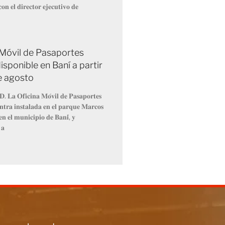
𝐨𝐧 𝐞𝐥 𝐝𝐢𝐫𝐞𝐜𝐭𝐨𝐫 𝐞𝐣𝐞𝐜𝐮𝐭𝐢𝐯𝐨 𝐝𝐞
 Móvil de Pasaportes
isponible en Baní a partir
de agosto
𝐃. 𝐋𝐚 𝐎𝐟𝐢𝐜𝐢𝐧𝐚 𝐌𝐨́𝐯𝐢𝐥 𝐝𝐞 𝐏𝐚𝐬𝐚𝐩𝐨𝐫𝐭𝐞𝐬
𝐧𝐭𝐫𝐚 𝐢𝐧𝐬𝐭𝐚𝐥𝐚𝐝𝐚 𝐞𝐧 𝐞𝐥 𝐩𝐚𝐫𝐪𝐮𝐞 𝐌𝐚𝐫𝐜𝐨𝐬
𝐧 𝐞𝐥 𝐦𝐮𝐧𝐢𝐜𝐢𝐩𝐢𝐨 𝐝𝐞 𝐁𝐚𝐧𝐢́, 𝐲
 𝐚