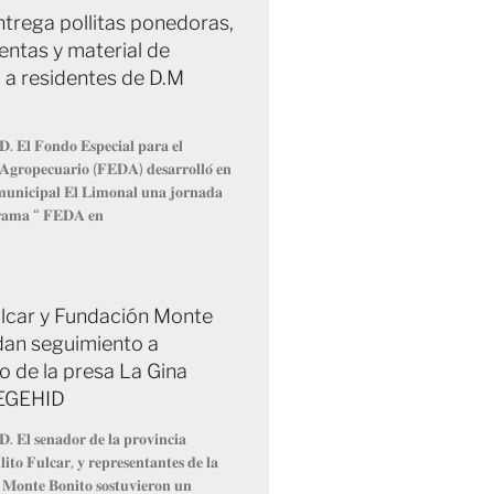
trega pollitas ponedoras,
entas y material de
 a residentes de D.M
𝐃. 𝐄𝐥 𝐅𝐨𝐧𝐝𝐨 𝐄𝐬𝐩𝐞𝐜𝐢𝐚𝐥 𝐩𝐚𝐫𝐚 𝐞𝐥
 𝐀𝐠𝐫𝐨𝐩𝐞𝐜𝐮𝐚𝐫𝐢𝐨 (𝐅𝐄𝐃𝐀) 𝐝𝐞𝐬𝐚𝐫𝐫𝐨𝐥𝐥𝐨́ 𝐞𝐧
 𝐦𝐮𝐧𝐢𝐜𝐢𝐩𝐚𝐥 𝐄𝐥 𝐋𝐢𝐦𝐨𝐧𝐚𝐥 𝐮𝐧𝐚 𝐣𝐨𝐫𝐧𝐚𝐝𝐚
𝐫𝐚𝐦𝐚 “ 𝐅𝐄𝐃𝐀 𝐞𝐧
Fulcar y Fundación Monte
dan seguimiento a
o de la presa La Gina
 EGEHID
𝐃. 𝐄𝐥 𝐬𝐞𝐧𝐚𝐝𝐨𝐫 𝐝𝐞 𝐥𝐚 𝐩𝐫𝐨𝐯𝐢𝐧𝐜𝐢𝐚
𝐢𝐭𝐨 𝐅𝐮𝐥𝐜𝐚𝐫, 𝐲 𝐫𝐞𝐩𝐫𝐞𝐬𝐞𝐧𝐭𝐚𝐧𝐭𝐞𝐬 𝐝𝐞 𝐥𝐚
 𝐌𝐨𝐧𝐭𝐞 𝐁𝐨𝐧𝐢𝐭𝐨 𝐬𝐨𝐬𝐭𝐮𝐯𝐢𝐞𝐫𝐨𝐧 𝐮𝐧