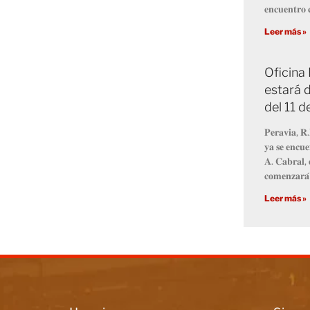
𝐞𝐧𝐜𝐮𝐞𝐧𝐭𝐫𝐨 𝐜
Leer más »
Oficina
estará d
del 11 
𝐏𝐞𝐫𝐚𝐯𝐢𝐚, 𝐑.
𝐲𝐚 𝐬𝐞 𝐞𝐧𝐜𝐮𝐞
𝐀. 𝐂𝐚𝐛𝐫𝐚𝐥, 
𝐜𝐨𝐦𝐞𝐧𝐳𝐚𝐫𝐚́
Leer más »