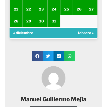
21
22
23
24
25
26
27
28
29
30
31
« diciembre
febrero »
Manuel Guillermo Mejía