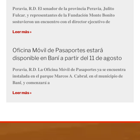
𝐏𝐞𝐫𝐚𝐯𝐢𝐚, 𝐑.𝐃. 𝐄𝐥 𝐬𝐞𝐧𝐚𝐝𝐨𝐫 𝐝𝐞 𝐥𝐚 𝐩𝐫𝐨𝐯𝐢𝐧𝐜𝐢𝐚 𝐏𝐞𝐫𝐚𝐯𝐢𝐚, 𝐉𝐮𝐥𝐢𝐭𝐨
𝐅𝐮𝐥𝐜𝐚𝐫, 𝐲 𝐫𝐞𝐩𝐫𝐞𝐬𝐞𝐧𝐭𝐚𝐧𝐭𝐞𝐬 𝐝𝐞 𝐥𝐚 𝐅𝐮𝐧𝐝𝐚𝐜𝐢𝐨́𝐧 𝐌𝐨𝐧𝐭𝐞 𝐁𝐨𝐧𝐢𝐭𝐨
𝐬𝐨𝐬𝐭𝐮𝐯𝐢𝐞𝐫𝐨𝐧 𝐮𝐧 𝐞𝐧𝐜𝐮𝐞𝐧𝐭𝐫𝐨 𝐜𝐨𝐧 𝐞𝐥 𝐝𝐢𝐫𝐞𝐜𝐭𝐨𝐫 𝐞𝐣𝐞𝐜𝐮𝐭𝐢𝐯𝐨 𝐝𝐞
Leer más »
Oficina Móvil de Pasaportes estará
disponible en Baní a partir del 11 de agosto
𝐏𝐞𝐫𝐚𝐯𝐢𝐚, 𝐑.𝐃. 𝐋𝐚 𝐎𝐟𝐢𝐜𝐢𝐧𝐚 𝐌𝐨́𝐯𝐢𝐥 𝐝𝐞 𝐏𝐚𝐬𝐚𝐩𝐨𝐫𝐭𝐞𝐬 𝐲𝐚 𝐬𝐞 𝐞𝐧𝐜𝐮𝐞𝐧𝐭𝐫𝐚
𝐢𝐧𝐬𝐭𝐚𝐥𝐚𝐝𝐚 𝐞𝐧 𝐞𝐥 𝐩𝐚𝐫𝐪𝐮𝐞 𝐌𝐚𝐫𝐜𝐨𝐬 𝐀. 𝐂𝐚𝐛𝐫𝐚𝐥, 𝐞𝐧 𝐞𝐥 𝐦𝐮𝐧𝐢𝐜𝐢𝐩𝐢𝐨 𝐝𝐞
𝐁𝐚𝐧𝐢́, 𝐲 𝐜𝐨𝐦𝐞𝐧𝐳𝐚𝐫𝐚́ 𝐚
Leer más »