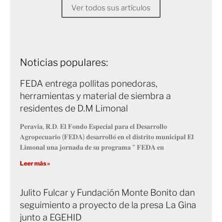
Ver todos sus artículos
Noticias populares:
FEDA entrega pollitas ponedoras,
herramientas y material de siembra a
residentes de D.M Limonal
𝐏𝐞𝐫𝐚𝐯𝐢𝐚, 𝐑.𝐃. 𝐄𝐥 𝐅𝐨𝐧𝐝𝐨 𝐄𝐬𝐩𝐞𝐜𝐢𝐚𝐥 𝐩𝐚𝐫𝐚 𝐞𝐥 𝐃𝐞𝐬𝐚𝐫𝐫𝐨𝐥𝐥𝐨
𝐀𝐠𝐫𝐨𝐩𝐞𝐜𝐮𝐚𝐫𝐢𝐨 (𝐅𝐄𝐃𝐀) 𝐝𝐞𝐬𝐚𝐫𝐫𝐨𝐥𝐥𝐨́ 𝐞𝐧 𝐞𝐥 𝐝𝐢𝐬𝐭𝐫𝐢𝐭𝐨 𝐦𝐮𝐧𝐢𝐜𝐢𝐩𝐚𝐥 𝐄𝐥
𝐋𝐢𝐦𝐨𝐧𝐚𝐥 𝐮𝐧𝐚 𝐣𝐨𝐫𝐧𝐚𝐝𝐚 𝐝𝐞 𝐬𝐮 𝐩𝐫𝐨𝐠𝐫𝐚𝐦𝐚 “ 𝐅𝐄𝐃𝐀 𝐞𝐧
Leer más »
Julito Fulcar y Fundación Monte Bonito dan
seguimiento a proyecto de la presa La Gina
junto a EGEHID