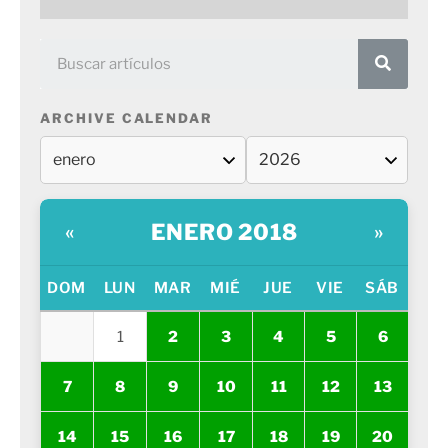
ARCHIVE CALENDAR
ENERO 2018
«
»
DOM
LUN
MAR
MIÉ
JUE
VIE
SÁB
1
2
3
4
5
6
7
8
9
10
11
12
13
14
15
16
17
18
19
20