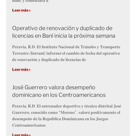
𝐁𝐚𝐧𝐢́, 𝐲 𝐜𝐨𝐦𝐞𝐧𝐳𝐚𝐫𝐚́ 𝐚
Leer más »
Operativo de renovación y duplicado de
licencias en Baní inicia la próxima semana
𝐏𝐞𝐫𝐚𝐯𝐢𝐚, 𝐑.𝐃. 𝐄𝐥 𝐈𝐧𝐬𝐭𝐢𝐭𝐮𝐭𝐨 𝐍𝐚𝐜𝐢𝐨𝐧𝐚𝐥 𝐝𝐞 𝐓𝐫𝐚́𝐧𝐬𝐢𝐭𝐨 𝐲 𝐓𝐫𝐚𝐧𝐬𝐩𝐨𝐫𝐭𝐞
𝐓𝐞𝐫𝐫𝐞𝐬𝐭𝐫𝐞 (𝐈𝐧𝐭𝐫𝐚𝐧𝐭) 𝐢𝐧𝐟𝐨𝐫𝐦𝐨́ 𝐞𝐥 𝐜𝐚𝐦𝐛𝐢𝐨 𝐝𝐞 𝐟𝐞𝐜𝐡𝐚 𝐝𝐞𝐥 𝐨𝐩𝐞𝐫𝐚𝐭𝐢𝐯𝐨
𝐝𝐞 𝐫𝐞𝐧𝐨𝐯𝐚𝐜𝐢𝐨́𝐧 𝐲 𝐝𝐮𝐩𝐥𝐢𝐜𝐚𝐝𝐨 𝐝𝐞 𝐥𝐢𝐜𝐞𝐧𝐜𝐢𝐚𝐬 𝐝𝐞
Leer más »
José Guerrero valora desempeño
dominicano en los Centroamericanos
𝐏𝐞𝐫𝐚𝐯𝐢𝐚, 𝐑.𝐃. 𝐄𝐥 𝐞𝐧𝐭𝐫𝐞𝐧𝐚𝐝𝐨𝐫 𝐝𝐞𝐩𝐨𝐫𝐭𝐢𝐯𝐨 𝐲 𝐭𝐞́𝐜𝐧𝐢𝐜𝐨 𝐝𝐢𝐬𝐭𝐫𝐢𝐭𝐚𝐥 𝐉𝐨𝐬𝐞́
𝐆𝐮𝐞𝐫𝐫𝐞𝐫𝐨, 𝐜𝐨𝐧𝐨𝐜𝐢𝐝𝐨 𝐜𝐨𝐦𝐨 “𝐌𝐨𝐫𝐞𝐧𝐨”, 𝐯𝐚𝐥𝐨𝐫𝐨́ 𝐩𝐨𝐬𝐢𝐭𝐢𝐯𝐚𝐦𝐞𝐧𝐭𝐞 𝐞𝐥
𝐝𝐞𝐬𝐞𝐦𝐩𝐞𝐧̃𝐨 𝐝𝐞 𝐥𝐚 𝐑𝐞𝐩𝐮́𝐛𝐥𝐢𝐜𝐚 𝐃𝐨𝐦𝐢𝐧𝐢𝐜𝐚𝐧𝐚 𝐞𝐧 𝐥𝐨𝐬 𝐉𝐮𝐞𝐠𝐨𝐬
𝐂𝐞𝐧𝐭𝐫𝐨𝐚𝐦𝐞𝐫𝐢𝐜𝐚𝐧𝐨𝐬
Leer más »