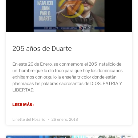
205 años de Duarte
En este 26 de Enero, se conmemora el 205 natalicio de
un hombre que lo dio todo para que hoy los dominicanos
exhibamos con orgullo la enseña tricolor donde están
plasmadas las palabras sacrosantas de DIOS, PATRIA Y
LIBERTAD.
LEER MÁS »
Linette del Rosario
26 enero, 2018