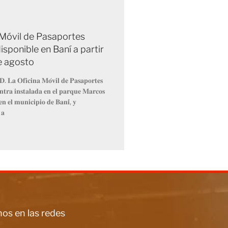
 Móvil de Pasaportes
isponible en Baní a partir
de agosto
𝐃. 𝐋𝐚 𝐎𝐟𝐢𝐜𝐢𝐧𝐚 𝐌𝐨́𝐯𝐢𝐥 𝐝𝐞 𝐏𝐚𝐬𝐚𝐩𝐨𝐫𝐭𝐞𝐬
𝐧𝐭𝐫𝐚 𝐢𝐧𝐬𝐭𝐚𝐥𝐚𝐝𝐚 𝐞𝐧 𝐞𝐥 𝐩𝐚𝐫𝐪𝐮𝐞 𝐌𝐚𝐫𝐜𝐨𝐬
𝐧 𝐞𝐥 𝐦𝐮𝐧𝐢𝐜𝐢𝐩𝐢𝐨 𝐝𝐞 𝐁𝐚𝐧𝐢́, 𝐲
 𝐚
os en las redes