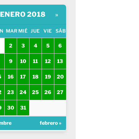
ENERO 2018
»
N
MAR
MIÉ
JUE
VIE
SÁB
2
3
4
5
6
9
10
11
12
13
5
16
17
18
19
20
2
23
24
25
26
27
9
30
31
embre
febrero »