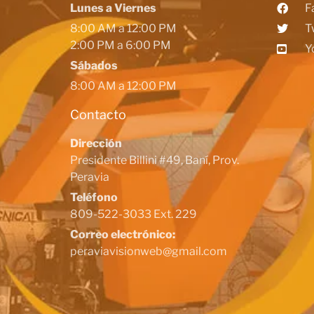
Lunes a Viernes
F
8:00 AM a 12:00 PM
T
2:00 PM a 6:00 PM
Y
Sábados
8:00 AM a 12:00 PM
Contacto
Dirección
Presidente Billini #49, Baní, Prov.
Peravia
Teléfono
809-522-3033 Ext. 229
Correo electrónico:
peraviavisionweb@gmail.com