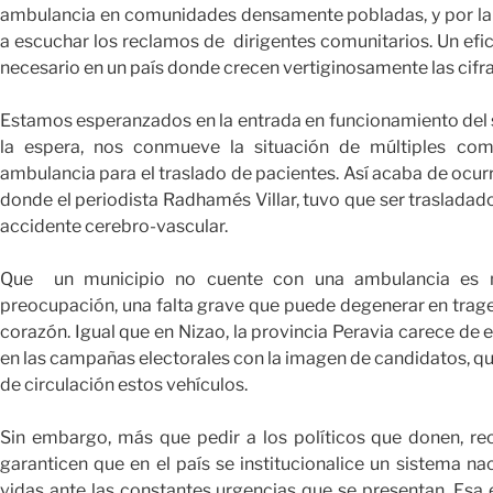
ambulancia en comunidades densamente pobladas, y por la 
a escuchar los reclamos de dirigentes comunitarios. Un efi
necesario en un país donde crecen vertiginosamente las cifr
Estamos esperanzados en la entrada en funcionamiento del s
la espera, nos conmueve la situación de múltiples c
ambulancia para el traslado de pacientes. Así acaba de ocurri
donde el periodista Radhamés Villar, tuvo que ser trasladado
accidente cerebro-vascular.
Que un municipio no cuente con una ambulancia es 
preocupación, una falta grave que puede degenerar en trag
corazón. Igual que en Nizao, la provincia Peravia carece de 
en las campañas electorales con la imagen de candidatos, qu
de circulación estos vehículos.
Sin embargo, más que pedir a los políticos que donen, r
garanticen que en el país se institucionalice un sistema n
vidas ante las constantes urgencias que se presentan. Esa 