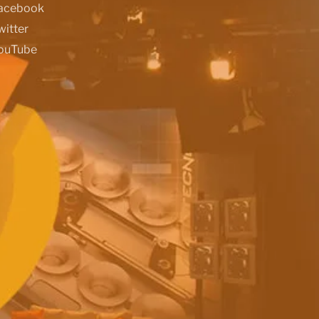
acebook
witter
ouTube