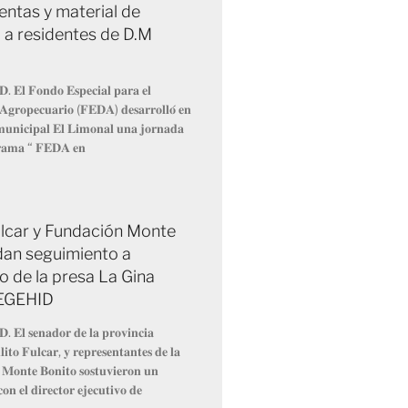
entas y material de
 a residentes de D.M
𝐃. 𝐄𝐥 𝐅𝐨𝐧𝐝𝐨 𝐄𝐬𝐩𝐞𝐜𝐢𝐚𝐥 𝐩𝐚𝐫𝐚 𝐞𝐥
 𝐀𝐠𝐫𝐨𝐩𝐞𝐜𝐮𝐚𝐫𝐢𝐨 (𝐅𝐄𝐃𝐀) 𝐝𝐞𝐬𝐚𝐫𝐫𝐨𝐥𝐥𝐨́ 𝐞𝐧
 𝐦𝐮𝐧𝐢𝐜𝐢𝐩𝐚𝐥 𝐄𝐥 𝐋𝐢𝐦𝐨𝐧𝐚𝐥 𝐮𝐧𝐚 𝐣𝐨𝐫𝐧𝐚𝐝𝐚
𝐫𝐚𝐦𝐚 “ 𝐅𝐄𝐃𝐀 𝐞𝐧
Fulcar y Fundación Monte
dan seguimiento a
o de la presa La Gina
 EGEHID
𝐃. 𝐄𝐥 𝐬𝐞𝐧𝐚𝐝𝐨𝐫 𝐝𝐞 𝐥𝐚 𝐩𝐫𝐨𝐯𝐢𝐧𝐜𝐢𝐚
𝐢𝐭𝐨 𝐅𝐮𝐥𝐜𝐚𝐫, 𝐲 𝐫𝐞𝐩𝐫𝐞𝐬𝐞𝐧𝐭𝐚𝐧𝐭𝐞𝐬 𝐝𝐞 𝐥𝐚
 𝐌𝐨𝐧𝐭𝐞 𝐁𝐨𝐧𝐢𝐭𝐨 𝐬𝐨𝐬𝐭𝐮𝐯𝐢𝐞𝐫𝐨𝐧 𝐮𝐧
𝐨𝐧 𝐞𝐥 𝐝𝐢𝐫𝐞𝐜𝐭𝐨𝐫 𝐞𝐣𝐞𝐜𝐮𝐭𝐢𝐯𝐨 𝐝𝐞