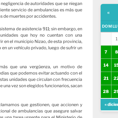
negligencia de autoridades que se niegan
ciente servicio de ambulancias es más que
«
as de muertes por accidentes.
DOM
LU
istema de asistencia 911; sin embargo, en
omunidades que hoy no cuentan con una
1
r en el municipio Nizao, de esta provincia,
 en un vehículo privado, luego de sufrir un
7
8
14
1
más que una vergüenza, un motivo de
edias que podemos evitar actuando con el
21
2
estas unidades que circulan con frecuencia
e una vez son elegidos funcionarios, sacan
28
2
« dici
eclamamos que gestionen, que accionen y
acional de ambulancias que asegure salvar
es una tarea urgente para el Ministerio de