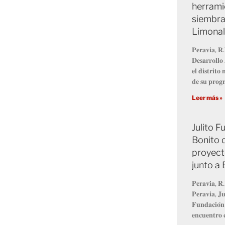
herrami
siembra
Limonal
𝐏𝐞𝐫𝐚𝐯𝐢𝐚, 𝐑.
𝐃𝐞𝐬𝐚𝐫𝐫𝐨𝐥𝐥
𝐞𝐥 𝐝𝐢𝐬𝐭𝐫𝐢𝐭
𝐝𝐞 𝐬𝐮 𝐩𝐫𝐨
Leer más »
Julito 
Bonito 
proyect
junto a
𝐏𝐞𝐫𝐚𝐯𝐢𝐚, 𝐑.
𝐏𝐞𝐫𝐚𝐯𝐢𝐚, 𝐉𝐮
𝐅𝐮𝐧𝐝𝐚𝐜𝐢𝐨́𝐧
𝐞𝐧𝐜𝐮𝐞𝐧𝐭𝐫𝐨 𝐜