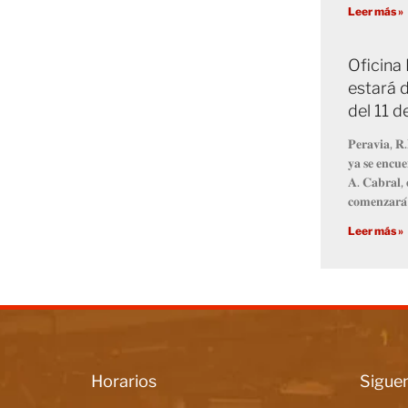
Leer más »
Oficina
estará d
del 11 
𝐏𝐞𝐫𝐚𝐯𝐢𝐚, 𝐑.
𝐲𝐚 𝐬𝐞 𝐞𝐧𝐜𝐮𝐞
𝐀. 𝐂𝐚𝐛𝐫𝐚𝐥, 
𝐜𝐨𝐦𝐞𝐧𝐳𝐚𝐫𝐚́
Leer más »
Horarios
Siguen