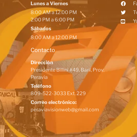
Lunes a Viernes
F
8:00 AM a 12:00 PM
T
2:00 PM a 6:00 PM
Y
Sábados
8:00 AM a 12:00 PM
Contacto
Dirección
Presidente Billini #49, Baní, Prov.
Peravia
Teléfono
809-522-3033 Ext. 229
Correo electrónico:
peraviavisionweb@gmail.com