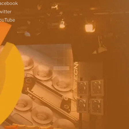
acebook
witter
ouTube