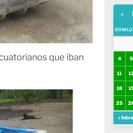
«
DOM
LU
cuatorianos que iban
4
5
11
1
18
1
25
2
« febr