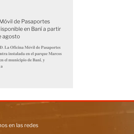
 Móvil de Pasaportes
isponible en Baní a partir
de agosto
𝐃. 𝐋𝐚 𝐎𝐟𝐢𝐜𝐢𝐧𝐚 𝐌𝐨́𝐯𝐢𝐥 𝐝𝐞 𝐏𝐚𝐬𝐚𝐩𝐨𝐫𝐭𝐞𝐬
𝐧𝐭𝐫𝐚 𝐢𝐧𝐬𝐭𝐚𝐥𝐚𝐝𝐚 𝐞𝐧 𝐞𝐥 𝐩𝐚𝐫𝐪𝐮𝐞 𝐌𝐚𝐫𝐜𝐨𝐬
𝐧 𝐞𝐥 𝐦𝐮𝐧𝐢𝐜𝐢𝐩𝐢𝐨 𝐝𝐞 𝐁𝐚𝐧𝐢́, 𝐲
 𝐚
os en las redes