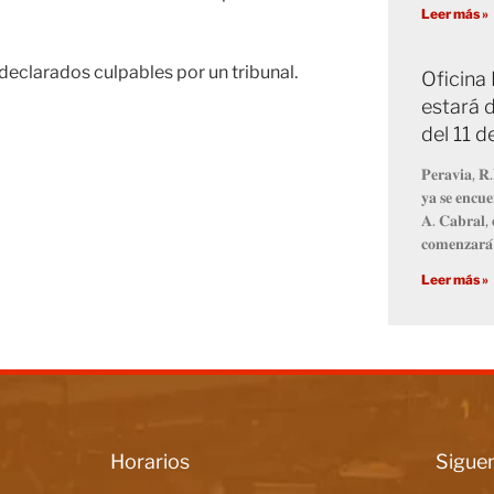
Leer más »
eclarados culpables por un tribunal.
Oficina
estará d
del 11 
𝐏𝐞𝐫𝐚𝐯𝐢𝐚, 𝐑.
𝐲𝐚 𝐬𝐞 𝐞𝐧𝐜𝐮𝐞
𝐀. 𝐂𝐚𝐛𝐫𝐚𝐥, 
𝐜𝐨𝐦𝐞𝐧𝐳𝐚𝐫𝐚́
Leer más »
Horarios
Siguen