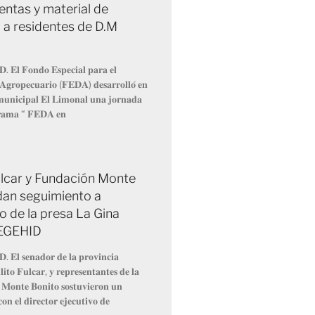
entas y material de
 a residentes de D.M
𝐃. 𝐄𝐥 𝐅𝐨𝐧𝐝𝐨 𝐄𝐬𝐩𝐞𝐜𝐢𝐚𝐥 𝐩𝐚𝐫𝐚 𝐞𝐥
 𝐀𝐠𝐫𝐨𝐩𝐞𝐜𝐮𝐚𝐫𝐢𝐨 (𝐅𝐄𝐃𝐀) 𝐝𝐞𝐬𝐚𝐫𝐫𝐨𝐥𝐥𝐨́ 𝐞𝐧
 𝐦𝐮𝐧𝐢𝐜𝐢𝐩𝐚𝐥 𝐄𝐥 𝐋𝐢𝐦𝐨𝐧𝐚𝐥 𝐮𝐧𝐚 𝐣𝐨𝐫𝐧𝐚𝐝𝐚
𝐫𝐚𝐦𝐚 “ 𝐅𝐄𝐃𝐀 𝐞𝐧
Fulcar y Fundación Monte
dan seguimiento a
o de la presa La Gina
 EGEHID
𝐃. 𝐄𝐥 𝐬𝐞𝐧𝐚𝐝𝐨𝐫 𝐝𝐞 𝐥𝐚 𝐩𝐫𝐨𝐯𝐢𝐧𝐜𝐢𝐚
𝐢𝐭𝐨 𝐅𝐮𝐥𝐜𝐚𝐫, 𝐲 𝐫𝐞𝐩𝐫𝐞𝐬𝐞𝐧𝐭𝐚𝐧𝐭𝐞𝐬 𝐝𝐞 𝐥𝐚
 𝐌𝐨𝐧𝐭𝐞 𝐁𝐨𝐧𝐢𝐭𝐨 𝐬𝐨𝐬𝐭𝐮𝐯𝐢𝐞𝐫𝐨𝐧 𝐮𝐧
𝐨𝐧 𝐞𝐥 𝐝𝐢𝐫𝐞𝐜𝐭𝐨𝐫 𝐞𝐣𝐞𝐜𝐮𝐭𝐢𝐯𝐨 𝐝𝐞