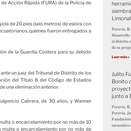
 de Acción Rápida (FURA) de la Policía de
herrami
siembra
Limonal
la de 20 pies (seis metros) de eslora con
𝐏𝐞𝐫𝐚𝐯𝐢𝐚, 𝐑.
ecuatorianos, quienes fueron entregados a
𝐃𝐞𝐬𝐚𝐫𝐫𝐨𝐥𝐥
𝐞𝐥 𝐝𝐢𝐬𝐭𝐫𝐢𝐭
𝐝𝐞 𝐬𝐮 𝐩𝐫𝐨
ión de la Guardia Costera para su debido
Leer más »
te un juez del Tribunal de Distrito de los
Julito 
ción del Título 8 del Código de Estados
Bonito 
de una eliminación anterior.
proyect
junto a
Fulgencio Cabrera, de 30 años, y Wanner
𝐏𝐞𝐫𝐚𝐯𝐢𝐚, 𝐑.
𝐏𝐞𝐫𝐚𝐯𝐢𝐚, 𝐉𝐮
𝐅𝐮𝐧𝐝𝐚𝐜𝐢𝐨́𝐧
 multa o encarcelamiento por no más de 10
𝐞𝐧𝐜𝐮𝐞𝐧𝐭𝐫𝐨 𝐜
a multa o encarcelamiento por no más de