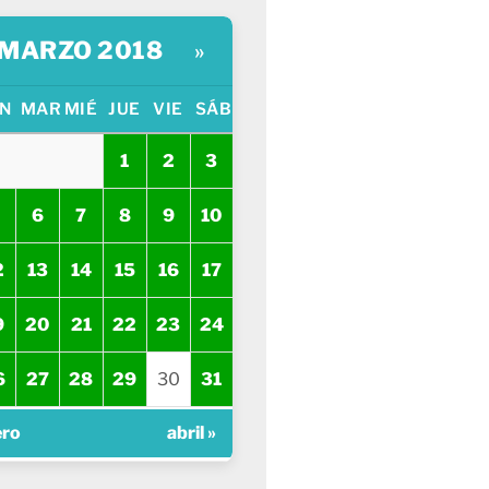
MARZO 2018
»
N
MAR
MIÉ
JUE
VIE
SÁB
1
2
3
6
7
8
9
10
2
13
14
15
16
17
9
20
21
22
23
24
6
27
28
29
30
31
ero
abril »