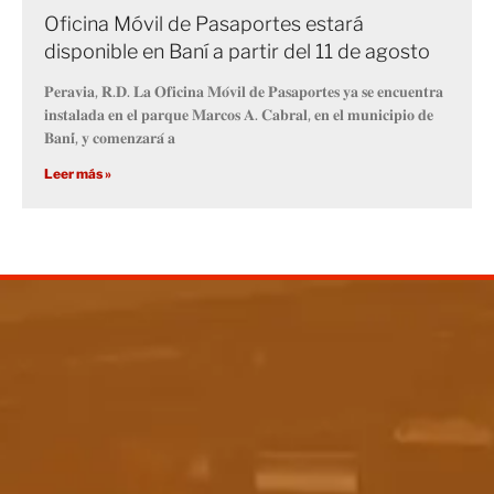
Oficina Móvil de Pasaportes estará
disponible en Baní a partir del 11 de agosto
𝐏𝐞𝐫𝐚𝐯𝐢𝐚, 𝐑.𝐃. 𝐋𝐚 𝐎𝐟𝐢𝐜𝐢𝐧𝐚 𝐌𝐨́𝐯𝐢𝐥 𝐝𝐞 𝐏𝐚𝐬𝐚𝐩𝐨𝐫𝐭𝐞𝐬 𝐲𝐚 𝐬𝐞 𝐞𝐧𝐜𝐮𝐞𝐧𝐭𝐫𝐚
𝐢𝐧𝐬𝐭𝐚𝐥𝐚𝐝𝐚 𝐞𝐧 𝐞𝐥 𝐩𝐚𝐫𝐪𝐮𝐞 𝐌𝐚𝐫𝐜𝐨𝐬 𝐀. 𝐂𝐚𝐛𝐫𝐚𝐥, 𝐞𝐧 𝐞𝐥 𝐦𝐮𝐧𝐢𝐜𝐢𝐩𝐢𝐨 𝐝𝐞
𝐁𝐚𝐧𝐢́, 𝐲 𝐜𝐨𝐦𝐞𝐧𝐳𝐚𝐫𝐚́ 𝐚
Leer más »