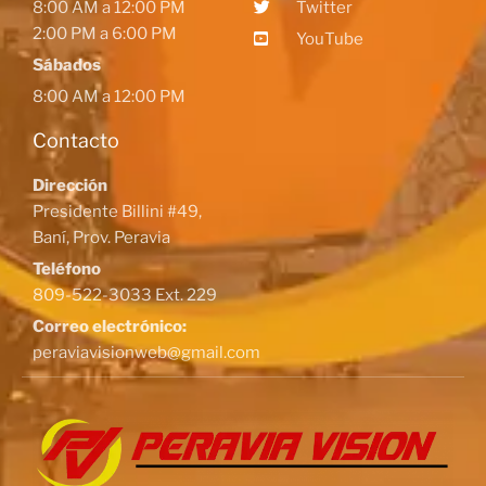
8:00 AM a 12:00 PM
Twitter
2:00 PM a 6:00 PM
YouTube
Sábados
8:00 AM a 12:00 PM
Contacto
Dirección
Presidente Billini #49,
Baní, Prov. Peravia
Teléfono
809-522-3033 Ext. 229
Correo electrónico:
peraviavisionweb@gmail.com