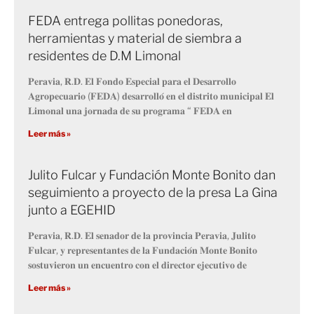
FEDA entrega pollitas ponedoras,
herramientas y material de siembra a
residentes de D.M Limonal
𝐏𝐞𝐫𝐚𝐯𝐢𝐚, 𝐑.𝐃. 𝐄𝐥 𝐅𝐨𝐧𝐝𝐨 𝐄𝐬𝐩𝐞𝐜𝐢𝐚𝐥 𝐩𝐚𝐫𝐚 𝐞𝐥 𝐃𝐞𝐬𝐚𝐫𝐫𝐨𝐥𝐥𝐨
𝐀𝐠𝐫𝐨𝐩𝐞𝐜𝐮𝐚𝐫𝐢𝐨 (𝐅𝐄𝐃𝐀) 𝐝𝐞𝐬𝐚𝐫𝐫𝐨𝐥𝐥𝐨́ 𝐞𝐧 𝐞𝐥 𝐝𝐢𝐬𝐭𝐫𝐢𝐭𝐨 𝐦𝐮𝐧𝐢𝐜𝐢𝐩𝐚𝐥 𝐄𝐥
𝐋𝐢𝐦𝐨𝐧𝐚𝐥 𝐮𝐧𝐚 𝐣𝐨𝐫𝐧𝐚𝐝𝐚 𝐝𝐞 𝐬𝐮 𝐩𝐫𝐨𝐠𝐫𝐚𝐦𝐚 “ 𝐅𝐄𝐃𝐀 𝐞𝐧
Leer más »
Julito Fulcar y Fundación Monte Bonito dan
seguimiento a proyecto de la presa La Gina
junto a EGEHID
𝐏𝐞𝐫𝐚𝐯𝐢𝐚, 𝐑.𝐃. 𝐄𝐥 𝐬𝐞𝐧𝐚𝐝𝐨𝐫 𝐝𝐞 𝐥𝐚 𝐩𝐫𝐨𝐯𝐢𝐧𝐜𝐢𝐚 𝐏𝐞𝐫𝐚𝐯𝐢𝐚, 𝐉𝐮𝐥𝐢𝐭𝐨
𝐅𝐮𝐥𝐜𝐚𝐫, 𝐲 𝐫𝐞𝐩𝐫𝐞𝐬𝐞𝐧𝐭𝐚𝐧𝐭𝐞𝐬 𝐝𝐞 𝐥𝐚 𝐅𝐮𝐧𝐝𝐚𝐜𝐢𝐨́𝐧 𝐌𝐨𝐧𝐭𝐞 𝐁𝐨𝐧𝐢𝐭𝐨
𝐬𝐨𝐬𝐭𝐮𝐯𝐢𝐞𝐫𝐨𝐧 𝐮𝐧 𝐞𝐧𝐜𝐮𝐞𝐧𝐭𝐫𝐨 𝐜𝐨𝐧 𝐞𝐥 𝐝𝐢𝐫𝐞𝐜𝐭𝐨𝐫 𝐞𝐣𝐞𝐜𝐮𝐭𝐢𝐯𝐨 𝐝𝐞
Leer más »