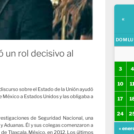
«
DOM
LU
un rol decisivo al
3
4
10
1
 discurso sobre el Estado de la Unión ayudó
 México a Estados Unidos y las obligaba a
17
1
24
2
vestigaciones de Seguridad Nacional, una
n y Aduanas. Él y sus colegas comenzaron a
« ener
o de Tlaxcala, México, en 2012. Los últimos