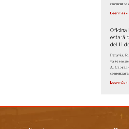
𝐞𝐧𝐜𝐮𝐞𝐧𝐭𝐫𝐨 𝐜
Leer más »
Oficina
estará d
del 11 
𝐏𝐞𝐫𝐚𝐯𝐢𝐚, 𝐑.
𝐲𝐚 𝐬𝐞 𝐞𝐧𝐜𝐮𝐞
𝐀. 𝐂𝐚𝐛𝐫𝐚𝐥, 
𝐜𝐨𝐦𝐞𝐧𝐳𝐚𝐫𝐚́
Leer más »