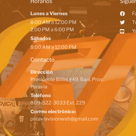
Horarios
Siguen
Lunes a Viernes
F
8:00 AM a 12:00 PM
T
2:00 PM a 6:00 PM
Y
Sábados
8:00 AM a 12:00 PM
Contacto
Dirección
Presidente Billini #49, Baní, Prov.
Peravia
Teléfono
809-522-3033 Ext. 229
Correo electrónico:
peraviavisionweb@gmail.com