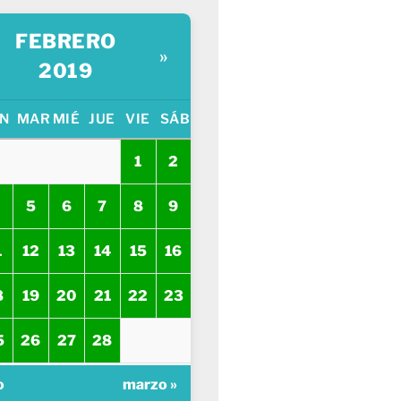
FEBRERO
»
2019
N
MAR
MIÉ
JUE
VIE
SÁB
1
2
5
6
7
8
9
1
12
13
14
15
16
8
19
20
21
22
23
5
26
27
28
o
marzo »