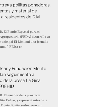
trega pollitas ponedoras,
entas y material de
 a residentes de D.M
𝐃. 𝐄𝐥 𝐅𝐨𝐧𝐝𝐨 𝐄𝐬𝐩𝐞𝐜𝐢𝐚𝐥 𝐩𝐚𝐫𝐚 𝐞𝐥
 𝐀𝐠𝐫𝐨𝐩𝐞𝐜𝐮𝐚𝐫𝐢𝐨 (𝐅𝐄𝐃𝐀) 𝐝𝐞𝐬𝐚𝐫𝐫𝐨𝐥𝐥𝐨́ 𝐞𝐧
 𝐦𝐮𝐧𝐢𝐜𝐢𝐩𝐚𝐥 𝐄𝐥 𝐋𝐢𝐦𝐨𝐧𝐚𝐥 𝐮𝐧𝐚 𝐣𝐨𝐫𝐧𝐚𝐝𝐚
𝐫𝐚𝐦𝐚 “ 𝐅𝐄𝐃𝐀 𝐞𝐧
Fulcar y Fundación Monte
dan seguimiento a
o de la presa La Gina
 EGEHID
𝐃. 𝐄𝐥 𝐬𝐞𝐧𝐚𝐝𝐨𝐫 𝐝𝐞 𝐥𝐚 𝐩𝐫𝐨𝐯𝐢𝐧𝐜𝐢𝐚
𝐢𝐭𝐨 𝐅𝐮𝐥𝐜𝐚𝐫, 𝐲 𝐫𝐞𝐩𝐫𝐞𝐬𝐞𝐧𝐭𝐚𝐧𝐭𝐞𝐬 𝐝𝐞 𝐥𝐚
 𝐌𝐨𝐧𝐭𝐞 𝐁𝐨𝐧𝐢𝐭𝐨 𝐬𝐨𝐬𝐭𝐮𝐯𝐢𝐞𝐫𝐨𝐧 𝐮𝐧