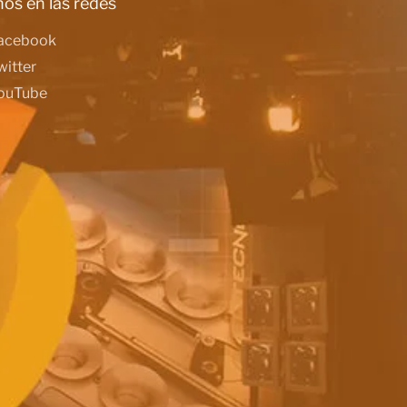
os en las redes
acebook
witter
ouTube