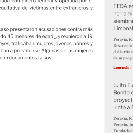
iada con dinero federal y operada por el
FEDA en
equitativa de víctimas entre extranjeros y
herrami
siembra
Limonal
e caso presentaron acusaciones contra más
ndo 45 menores de edad_, y reunieron a 19
𝐏𝐞𝐫𝐚𝐯𝐢𝐚, 𝐑.
eyes, traficaban mujeres jóvenes, pobres y
𝐃𝐞𝐬𝐚𝐫𝐫𝐨𝐥𝐥
ban a prostituirse. Algunas de las mujeres
𝐞𝐥 𝐝𝐢𝐬𝐭𝐫𝐢𝐭
ís con documentos falsos.
𝐝𝐞 𝐬𝐮 𝐩𝐫𝐨
Leer más »
Julito 
Bonito 
proyect
junto a
𝐏𝐞𝐫𝐚𝐯𝐢𝐚, 𝐑.
𝐏𝐞𝐫𝐚𝐯𝐢𝐚, 𝐉𝐮
𝐅𝐮𝐧𝐝𝐚𝐜𝐢𝐨́𝐧