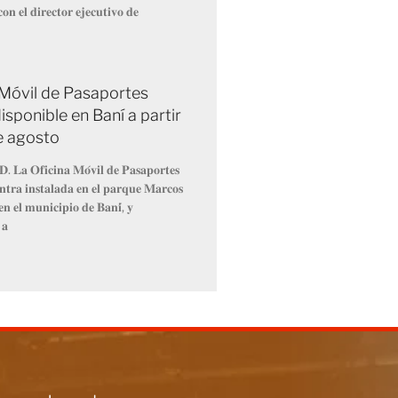
𝐨𝐧 𝐞𝐥 𝐝𝐢𝐫𝐞𝐜𝐭𝐨𝐫 𝐞𝐣𝐞𝐜𝐮𝐭𝐢𝐯𝐨 𝐝𝐞
 Móvil de Pasaportes
isponible en Baní a partir
de agosto
𝐃. 𝐋𝐚 𝐎𝐟𝐢𝐜𝐢𝐧𝐚 𝐌𝐨́𝐯𝐢𝐥 𝐝𝐞 𝐏𝐚𝐬𝐚𝐩𝐨𝐫𝐭𝐞𝐬
𝐧𝐭𝐫𝐚 𝐢𝐧𝐬𝐭𝐚𝐥𝐚𝐝𝐚 𝐞𝐧 𝐞𝐥 𝐩𝐚𝐫𝐪𝐮𝐞 𝐌𝐚𝐫𝐜𝐨𝐬
𝐧 𝐞𝐥 𝐦𝐮𝐧𝐢𝐜𝐢𝐩𝐢𝐨 𝐝𝐞 𝐁𝐚𝐧𝐢́, 𝐲
 𝐚