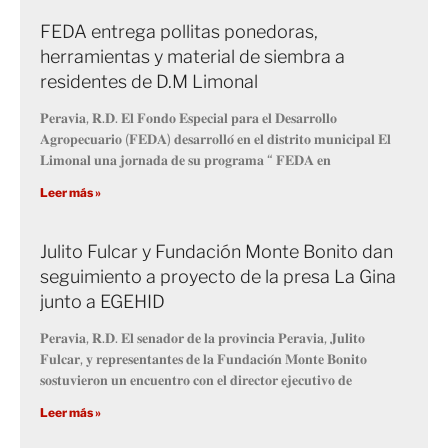
FEDA entrega pollitas ponedoras,
herramientas y material de siembra a
residentes de D.M Limonal
𝐏𝐞𝐫𝐚𝐯𝐢𝐚, 𝐑.𝐃. 𝐄𝐥 𝐅𝐨𝐧𝐝𝐨 𝐄𝐬𝐩𝐞𝐜𝐢𝐚𝐥 𝐩𝐚𝐫𝐚 𝐞𝐥 𝐃𝐞𝐬𝐚𝐫𝐫𝐨𝐥𝐥𝐨
𝐀𝐠𝐫𝐨𝐩𝐞𝐜𝐮𝐚𝐫𝐢𝐨 (𝐅𝐄𝐃𝐀) 𝐝𝐞𝐬𝐚𝐫𝐫𝐨𝐥𝐥𝐨́ 𝐞𝐧 𝐞𝐥 𝐝𝐢𝐬𝐭𝐫𝐢𝐭𝐨 𝐦𝐮𝐧𝐢𝐜𝐢𝐩𝐚𝐥 𝐄𝐥
𝐋𝐢𝐦𝐨𝐧𝐚𝐥 𝐮𝐧𝐚 𝐣𝐨𝐫𝐧𝐚𝐝𝐚 𝐝𝐞 𝐬𝐮 𝐩𝐫𝐨𝐠𝐫𝐚𝐦𝐚 “ 𝐅𝐄𝐃𝐀 𝐞𝐧
Leer más »
Julito Fulcar y Fundación Monte Bonito dan
seguimiento a proyecto de la presa La Gina
junto a EGEHID
𝐏𝐞𝐫𝐚𝐯𝐢𝐚, 𝐑.𝐃. 𝐄𝐥 𝐬𝐞𝐧𝐚𝐝𝐨𝐫 𝐝𝐞 𝐥𝐚 𝐩𝐫𝐨𝐯𝐢𝐧𝐜𝐢𝐚 𝐏𝐞𝐫𝐚𝐯𝐢𝐚, 𝐉𝐮𝐥𝐢𝐭𝐨
𝐅𝐮𝐥𝐜𝐚𝐫, 𝐲 𝐫𝐞𝐩𝐫𝐞𝐬𝐞𝐧𝐭𝐚𝐧𝐭𝐞𝐬 𝐝𝐞 𝐥𝐚 𝐅𝐮𝐧𝐝𝐚𝐜𝐢𝐨́𝐧 𝐌𝐨𝐧𝐭𝐞 𝐁𝐨𝐧𝐢𝐭𝐨
𝐬𝐨𝐬𝐭𝐮𝐯𝐢𝐞𝐫𝐨𝐧 𝐮𝐧 𝐞𝐧𝐜𝐮𝐞𝐧𝐭𝐫𝐨 𝐜𝐨𝐧 𝐞𝐥 𝐝𝐢𝐫𝐞𝐜𝐭𝐨𝐫 𝐞𝐣𝐞𝐜𝐮𝐭𝐢𝐯𝐨 𝐝𝐞
Leer más »