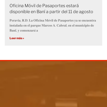
Oficina Móvil de Pasaportes estará
disponible en Baní a partir del 11 de agosto
𝐏𝐞𝐫𝐚𝐯𝐢𝐚, 𝐑.𝐃. 𝐋𝐚 𝐎𝐟𝐢𝐜𝐢𝐧𝐚 𝐌𝐨́𝐯𝐢𝐥 𝐝𝐞 𝐏𝐚𝐬𝐚𝐩𝐨𝐫𝐭𝐞𝐬 𝐲𝐚 𝐬𝐞 𝐞𝐧𝐜𝐮𝐞𝐧𝐭𝐫𝐚
𝐢𝐧𝐬𝐭𝐚𝐥𝐚𝐝𝐚 𝐞𝐧 𝐞𝐥 𝐩𝐚𝐫𝐪𝐮𝐞 𝐌𝐚𝐫𝐜𝐨𝐬 𝐀. 𝐂𝐚𝐛𝐫𝐚𝐥, 𝐞𝐧 𝐞𝐥 𝐦𝐮𝐧𝐢𝐜𝐢𝐩𝐢𝐨 𝐝𝐞
𝐁𝐚𝐧𝐢́, 𝐲 𝐜𝐨𝐦𝐞𝐧𝐳𝐚𝐫𝐚́ 𝐚
Leer más »