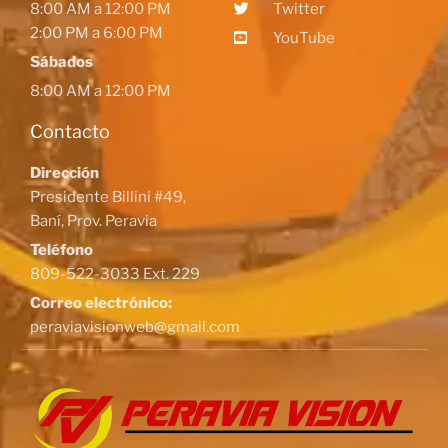
8:00 AM a 12:00 PM
Twitter
2:00 PM a 6:00 PM
YouTube
Sábados
8:00 AM a 12:00 PM
Contacto
Dirección
Presidente Billini #49,
Baní, Prov. Peravia
Teléfono
809-522-3033 Ext. 229
Correo electrónico:
peraviavisionweb@gmail.com