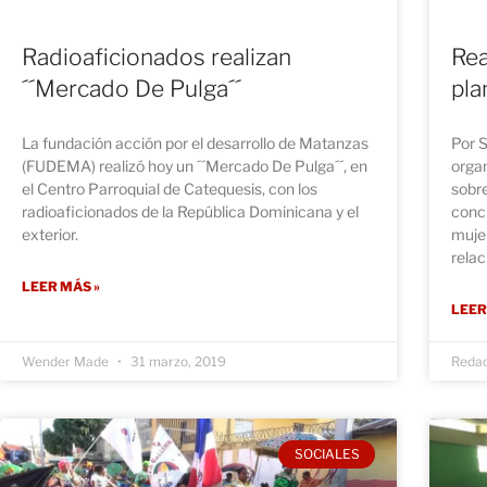
Radioaficionados realizan
Rea
´´Mercado De Pulga´´
pla
La fundación acción por el desarrollo de Matanzas
Por S
(FUDEMA) realizó hoy un ´´Mercado De Pulga´´, en
organ
el Centro Parroquial de Catequesis, con los
sobre
radioaficionados de la República Dominicana y el
conci
exterior.
mujer
relac
LEER MÁS »
LEER
Wender Made
31 marzo, 2019
Reda
SOCIALES