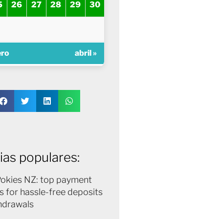
5
26
27
28
29
30
ero
abril »
ias populares:
Pokies NZ: top payment
 for hassle-free deposits
hdrawals