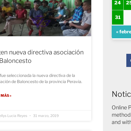
24
2
31
« febr
gen nueva directiva asociación
Baloncesto
fue seleccionada la nueva directiva de la
ación de Baloncesto de la provincia Peravia.
Notic
 MÁS »
Online 
methods
llys Lucia Reyes
31 marzo, 2019
and wit