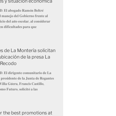
es y situación económica
𝐃. 𝐄𝐥 𝐚𝐛𝐨𝐠𝐚𝐝𝐨 𝐑𝐚𝐦𝐨́𝐧 𝐁𝐞𝐥𝐭𝐫𝐞́
𝐞𝐥 𝐦𝐚𝐧𝐞𝐣𝐨 𝐝𝐞𝐥 𝐆𝐨𝐛𝐢𝐞𝐫𝐧𝐨 𝐟𝐫𝐞𝐧𝐭𝐞 𝐚𝐥
𝐜𝐢𝐨 𝐝𝐞𝐥 𝐚𝐧̃𝐨 𝐞𝐬𝐜𝐨𝐥𝐚𝐫, 𝐚𝐥 𝐜𝐨𝐧𝐬𝐢𝐝𝐞𝐫𝐚𝐫
𝐞𝐧 𝐝𝐢𝐟𝐢𝐜𝐮𝐥𝐭𝐚𝐝𝐞𝐬 𝐩𝐚𝐫𝐚 𝐪𝐮𝐞
s de La Montería solicitan
ubicación de la presa La
 Recodo
𝐃. 𝐄𝐥 𝐝𝐢𝐫𝐢𝐠𝐞𝐧𝐭𝐞 𝐜𝐨𝐦𝐮𝐧𝐢𝐭𝐚𝐫𝐢𝐨 𝐝𝐞 𝐋𝐚
 𝐩𝐫𝐞𝐬𝐢𝐝𝐞𝐧𝐭𝐞 𝐝𝐞 𝐥𝐚 𝐉𝐮𝐧𝐭𝐚 𝐝𝐞 𝐑𝐞𝐠𝐚𝐧𝐭𝐞𝐬
𝐢𝐥𝐥𝐚 𝐆𝐮̈𝐞𝐫𝐚, 𝐅𝐫𝐚𝐧𝐜𝐢𝐬 𝐂𝐚𝐬𝐭𝐢𝐥𝐥𝐨,
𝐦𝐨 𝐅𝐮𝐭𝐮𝐫𝐨, 𝐬𝐨𝐥𝐢𝐜𝐢𝐭𝐨́ 𝐚 𝐥𝐚𝐬
r the best promotions at