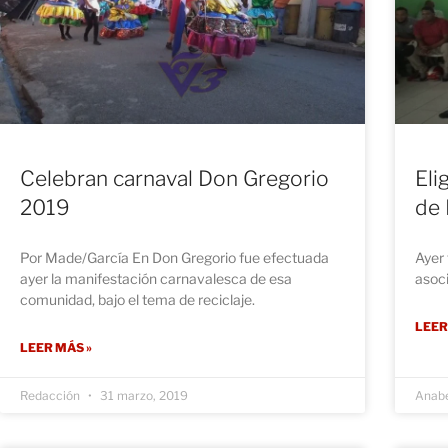
Celebran carnaval Don Gregorio
Eli
2019
de 
Por Made/García En Don Gregorio fue efectuada
Ayer 
ayer la manifestación carnavalesca de esa
asoci
comunidad, bajo el tema de reciclaje.
LEER
LEER MÁS »
Redacción
31 marzo, 2019
Anabe