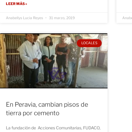
LEER MÁS »
Anabellys Lucia Reyes
31 marzo, 2019
Anabe
LOCALES
En Peravia, cambian pisos de
tierra por cemento
La fundación de Acciones Comunitarias, FUDACO,