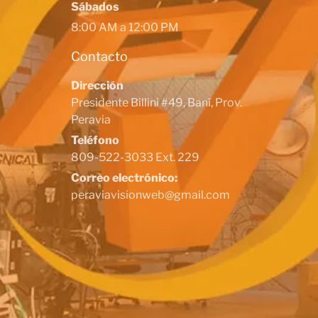
Sábados
8:00 AM a 12:00 PM
Contacto
Dirección
Presidente Billini #49, Baní, Prov.
Peravia
Teléfono
809-522-3033 Ext. 229
Correo electrónico:
peraviavisionweb@gmail.com