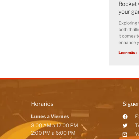
Rocket 
your ga
Exploring 
both thril
it comes t
enhance y
Leer más »
Horarios
Siguen
Lunes a Viernes
F
8:00 AM a 12:00 PM
T
2:00 PM a 6:00 PM
Y