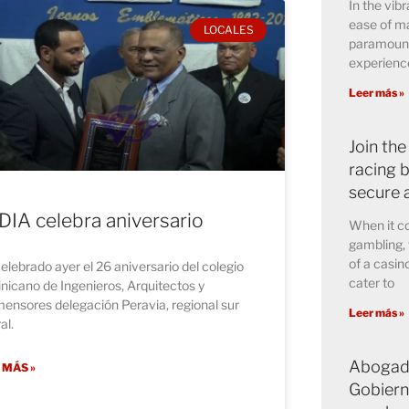
In the vibr
ease of ma
LOCALES
paramount 
experience
Leer más »
Join the
racing b
secure 
IA celebra aniversario
When it co
gambling, 
of a casin
elebrado ayer el 26 aniversario del colegio
cater to
icano de Ingenieros, Arquitectos y
ensores delegación Peravia, regional sur
Leer más »
al.
Abogado
 MÁS »
Gobiern