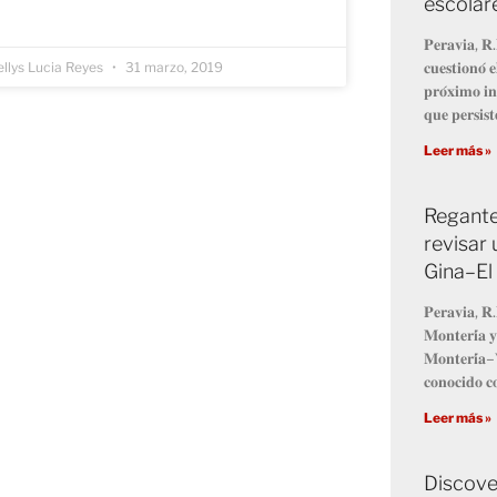
escolar
𝐏𝐞𝐫𝐚𝐯𝐢𝐚, 𝐑.
𝐜𝐮𝐞𝐬𝐭𝐢𝐨𝐧𝐨́ 
llys Lucia Reyes
31 marzo, 2019
𝐩𝐫𝐨́𝐱𝐢𝐦𝐨 𝐢𝐧
𝐪𝐮𝐞 𝐩𝐞𝐫𝐬𝐢𝐬𝐭
Leer más »
Regante
revisar 
Gina–El
𝐏𝐞𝐫𝐚𝐯𝐢𝐚, 𝐑.
𝐌𝐨𝐧𝐭𝐞𝐫𝐢́𝐚 𝐲
𝐌𝐨𝐧𝐭𝐞𝐫𝐢́𝐚–𝐕
𝐜𝐨𝐧𝐨𝐜𝐢𝐝𝐨 𝐜
Leer más »
Discove