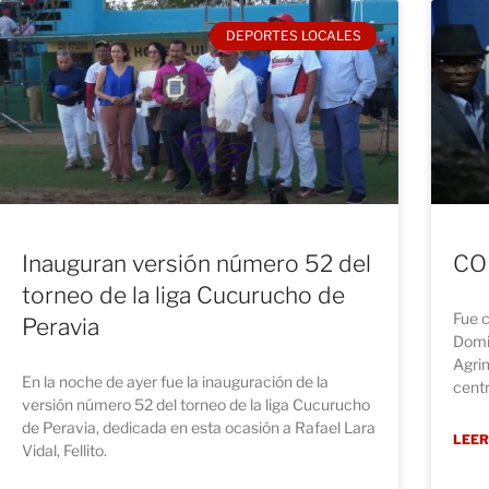
DEPORTES LOCALES
Inauguran versión número 52 del
COD
torneo de la liga Cucurucho de
Fue c
Peravia
Domin
Agrim
En la noche de ayer fue la inauguración de la
centr
versión número 52 del torneo de la liga Cucurucho
de Peravia, dedicada en esta ocasión a Rafael Lara
LEER
Vidal, Fellito.