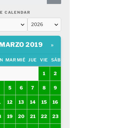
E CALENDAR
MARZO 2019
»
N
MAR
MIÉ
JUE
VIE
SÁB
1
2
5
6
7
8
9
1
12
13
14
15
16
8
19
20
21
22
23