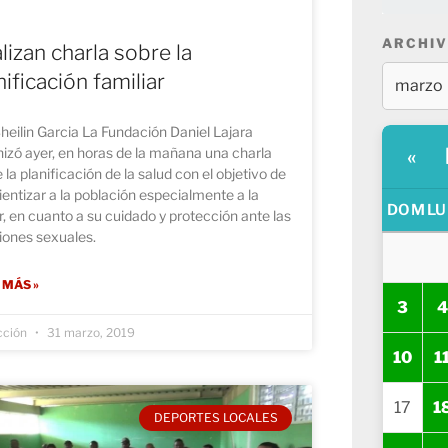
ARCHIV
lizan charla sobre la
nificación familiar
heilin Garcia La Fundación Daniel Lajara
izó ayer, en horas de la mañana una charla
«
 la planificación de la salud con el objetivo de
entizar a la población especialmente a la
DOM
LU
, en cuanto a su cuidado y protección ante las
iones sexuales.
 MÁS »
3
4
cción
31 marzo, 2019
10
1
17
1
DEPORTES LOCALES