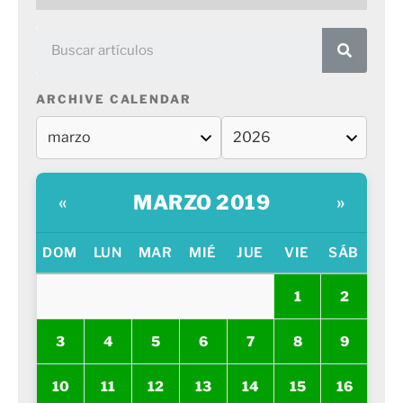
ARCHIVE CALENDAR
MARZO 2019
«
»
DOM
LUN
MAR
MIÉ
JUE
VIE
SÁB
1
2
3
4
5
6
7
8
9
10
11
12
13
14
15
16