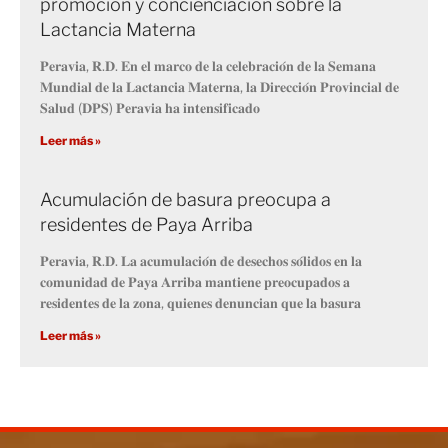
promoción y concienciación sobre la
Lactancia Materna
𝐏𝐞𝐫𝐚𝐯𝐢𝐚, 𝐑.𝐃. 𝐄𝐧 𝐞𝐥 𝐦𝐚𝐫𝐜𝐨 𝐝𝐞 𝐥𝐚 𝐜𝐞𝐥𝐞𝐛𝐫𝐚𝐜𝐢𝐨́𝐧 𝐝𝐞 𝐥𝐚 𝐒𝐞𝐦𝐚𝐧𝐚
𝐌𝐮𝐧𝐝𝐢𝐚𝐥 𝐝𝐞 𝐥𝐚 𝐋𝐚𝐜𝐭𝐚𝐧𝐜𝐢𝐚 𝐌𝐚𝐭𝐞𝐫𝐧𝐚, 𝐥𝐚 𝐃𝐢𝐫𝐞𝐜𝐜𝐢𝐨́𝐧 𝐏𝐫𝐨𝐯𝐢𝐧𝐜𝐢𝐚𝐥 𝐝𝐞
𝐒𝐚𝐥𝐮𝐝 (𝐃𝐏𝐒) 𝐏𝐞𝐫𝐚𝐯𝐢𝐚 𝐡𝐚 𝐢𝐧𝐭𝐞𝐧𝐬𝐢𝐟𝐢𝐜𝐚𝐝𝐨
Leer más »
Acumulación de basura preocupa a
residentes de Paya Arriba
𝐏𝐞𝐫𝐚𝐯𝐢𝐚, 𝐑.𝐃. 𝐋𝐚 𝐚𝐜𝐮𝐦𝐮𝐥𝐚𝐜𝐢𝐨́𝐧 𝐝𝐞 𝐝𝐞𝐬𝐞𝐜𝐡𝐨𝐬 𝐬𝐨́𝐥𝐢𝐝𝐨𝐬 𝐞𝐧 𝐥𝐚
𝐜𝐨𝐦𝐮𝐧𝐢𝐝𝐚𝐝 𝐝𝐞 𝐏𝐚𝐲𝐚 𝐀𝐫𝐫𝐢𝐛𝐚 𝐦𝐚𝐧𝐭𝐢𝐞𝐧𝐞 𝐩𝐫𝐞𝐨𝐜𝐮𝐩𝐚𝐝𝐨𝐬 𝐚
𝐫𝐞𝐬𝐢𝐝𝐞𝐧𝐭𝐞𝐬 𝐝𝐞 𝐥𝐚 𝐳𝐨𝐧𝐚, 𝐪𝐮𝐢𝐞𝐧𝐞𝐬 𝐝𝐞𝐧𝐮𝐧𝐜𝐢𝐚𝐧 𝐪𝐮𝐞 𝐥𝐚 𝐛𝐚𝐬𝐮𝐫𝐚
Leer más »