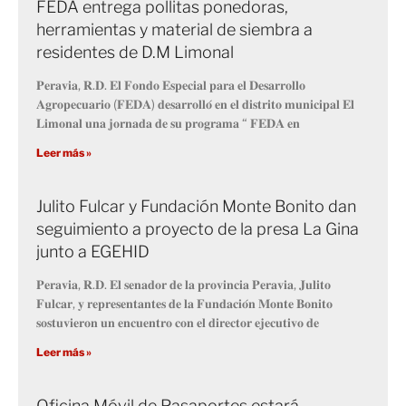
FEDA entrega pollitas ponedoras,
herramientas y material de siembra a
residentes de D.M Limonal
𝐏𝐞𝐫𝐚𝐯𝐢𝐚, 𝐑.𝐃. 𝐄𝐥 𝐅𝐨𝐧𝐝𝐨 𝐄𝐬𝐩𝐞𝐜𝐢𝐚𝐥 𝐩𝐚𝐫𝐚 𝐞𝐥 𝐃𝐞𝐬𝐚𝐫𝐫𝐨𝐥𝐥𝐨
𝐀𝐠𝐫𝐨𝐩𝐞𝐜𝐮𝐚𝐫𝐢𝐨 (𝐅𝐄𝐃𝐀) 𝐝𝐞𝐬𝐚𝐫𝐫𝐨𝐥𝐥𝐨́ 𝐞𝐧 𝐞𝐥 𝐝𝐢𝐬𝐭𝐫𝐢𝐭𝐨 𝐦𝐮𝐧𝐢𝐜𝐢𝐩𝐚𝐥 𝐄𝐥
𝐋𝐢𝐦𝐨𝐧𝐚𝐥 𝐮𝐧𝐚 𝐣𝐨𝐫𝐧𝐚𝐝𝐚 𝐝𝐞 𝐬𝐮 𝐩𝐫𝐨𝐠𝐫𝐚𝐦𝐚 “ 𝐅𝐄𝐃𝐀 𝐞𝐧
Leer más »
Julito Fulcar y Fundación Monte Bonito dan
seguimiento a proyecto de la presa La Gina
junto a EGEHID
𝐏𝐞𝐫𝐚𝐯𝐢𝐚, 𝐑.𝐃. 𝐄𝐥 𝐬𝐞𝐧𝐚𝐝𝐨𝐫 𝐝𝐞 𝐥𝐚 𝐩𝐫𝐨𝐯𝐢𝐧𝐜𝐢𝐚 𝐏𝐞𝐫𝐚𝐯𝐢𝐚, 𝐉𝐮𝐥𝐢𝐭𝐨
𝐅𝐮𝐥𝐜𝐚𝐫, 𝐲 𝐫𝐞𝐩𝐫𝐞𝐬𝐞𝐧𝐭𝐚𝐧𝐭𝐞𝐬 𝐝𝐞 𝐥𝐚 𝐅𝐮𝐧𝐝𝐚𝐜𝐢𝐨́𝐧 𝐌𝐨𝐧𝐭𝐞 𝐁𝐨𝐧𝐢𝐭𝐨
𝐬𝐨𝐬𝐭𝐮𝐯𝐢𝐞𝐫𝐨𝐧 𝐮𝐧 𝐞𝐧𝐜𝐮𝐞𝐧𝐭𝐫𝐨 𝐜𝐨𝐧 𝐞𝐥 𝐝𝐢𝐫𝐞𝐜𝐭𝐨𝐫 𝐞𝐣𝐞𝐜𝐮𝐭𝐢𝐯𝐨 𝐝𝐞
Leer más »
Oficina Móvil de Pasaportes estará