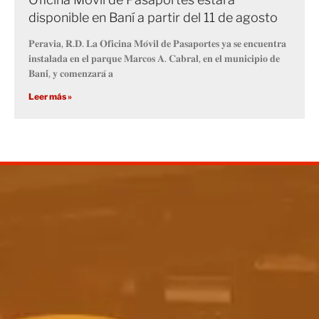
disponible en Baní a partir del 11 de agosto
𝐏𝐞𝐫𝐚𝐯𝐢𝐚, 𝐑.𝐃. 𝐋𝐚 𝐎𝐟𝐢𝐜𝐢𝐧𝐚 𝐌𝐨́𝐯𝐢𝐥 𝐝𝐞 𝐏𝐚𝐬𝐚𝐩𝐨𝐫𝐭𝐞𝐬 𝐲𝐚 𝐬𝐞 𝐞𝐧𝐜𝐮𝐞𝐧𝐭𝐫𝐚
𝐢𝐧𝐬𝐭𝐚𝐥𝐚𝐝𝐚 𝐞𝐧 𝐞𝐥 𝐩𝐚𝐫𝐪𝐮𝐞 𝐌𝐚𝐫𝐜𝐨𝐬 𝐀. 𝐂𝐚𝐛𝐫𝐚𝐥, 𝐞𝐧 𝐞𝐥 𝐦𝐮𝐧𝐢𝐜𝐢𝐩𝐢𝐨 𝐝𝐞
𝐁𝐚𝐧𝐢́, 𝐲 𝐜𝐨𝐦𝐞𝐧𝐳𝐚𝐫𝐚́ 𝐚
Leer más »