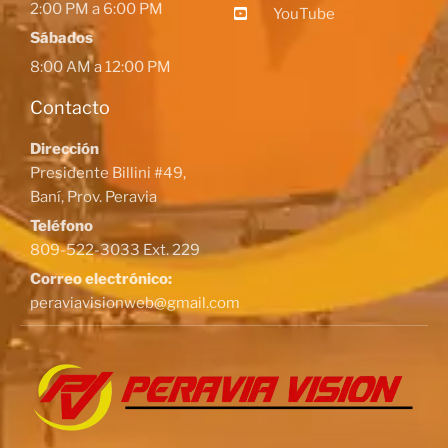
2:00 PM a 6:00 PM
YouTube
Sábados
8:00 AM a 12:00 PM
Contacto
Dirección
Presidente Billini #49,
Baní, Prov. Peravia
Teléfono
809-522-3033 Ext. 229
Correo electrónico:
peraviavisionweb@gmail.com