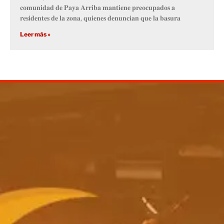
𝐜𝐨𝐦𝐮𝐧𝐢𝐝𝐚𝐝 𝐝𝐞 𝐏𝐚𝐲𝐚 𝐀𝐫𝐫𝐢𝐛𝐚 𝐦𝐚𝐧𝐭𝐢𝐞𝐧𝐞 𝐩𝐫𝐞𝐨𝐜𝐮𝐩𝐚𝐝𝐨𝐬 𝐚
𝐫𝐞𝐬𝐢𝐝𝐞𝐧𝐭𝐞𝐬 𝐝𝐞 𝐥𝐚 𝐳𝐨𝐧𝐚, 𝐪𝐮𝐢𝐞𝐧𝐞𝐬 𝐝𝐞𝐧𝐮𝐧𝐜𝐢𝐚𝐧 𝐪𝐮𝐞 𝐥𝐚 𝐛𝐚𝐬𝐮𝐫𝐚
Leer más »