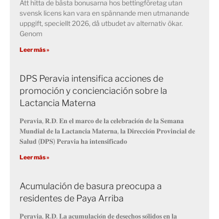
Att hitta de bästa bonusarna hos bettingföretag utan
svensk licens kan vara en spännande men utmanande
uppgift, speciellt 2026, då utbudet av alternativ ökar.
Genom
Leer más »
DPS Peravia intensifica acciones de
promoción y concienciación sobre la
Lactancia Materna
𝐏𝐞𝐫𝐚𝐯𝐢𝐚, 𝐑.𝐃. 𝐄𝐧 𝐞𝐥 𝐦𝐚𝐫𝐜𝐨 𝐝𝐞 𝐥𝐚 𝐜𝐞𝐥𝐞𝐛𝐫𝐚𝐜𝐢𝐨́𝐧 𝐝𝐞 𝐥𝐚 𝐒𝐞𝐦𝐚𝐧𝐚
𝐌𝐮𝐧𝐝𝐢𝐚𝐥 𝐝𝐞 𝐥𝐚 𝐋𝐚𝐜𝐭𝐚𝐧𝐜𝐢𝐚 𝐌𝐚𝐭𝐞𝐫𝐧𝐚, 𝐥𝐚 𝐃𝐢𝐫𝐞𝐜𝐜𝐢𝐨́𝐧 𝐏𝐫𝐨𝐯𝐢𝐧𝐜𝐢𝐚𝐥 𝐝𝐞
𝐒𝐚𝐥𝐮𝐝 (𝐃𝐏𝐒) 𝐏𝐞𝐫𝐚𝐯𝐢𝐚 𝐡𝐚 𝐢𝐧𝐭𝐞𝐧𝐬𝐢𝐟𝐢𝐜𝐚𝐝𝐨
Leer más »
Acumulación de basura preocupa a
residentes de Paya Arriba
𝐏𝐞𝐫𝐚𝐯𝐢𝐚, 𝐑.𝐃. 𝐋𝐚 𝐚𝐜𝐮𝐦𝐮𝐥𝐚𝐜𝐢𝐨́𝐧 𝐝𝐞 𝐝𝐞𝐬𝐞𝐜𝐡𝐨𝐬 𝐬𝐨́𝐥𝐢𝐝𝐨𝐬 𝐞𝐧 𝐥𝐚