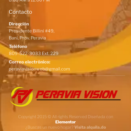
8:00 AM a 12:00 PM
Contacto
Dirección
Presidente Billini #49,
Baní, Prov. Peravia
Teléfono
809-522-3033 Ext. 229
Correo electrónico:
peraviavisionweb@gmail.com
Copyright 2015 © All rights Reserved Diseñada con
Elementor
¿Buscas un nuevo hogar?
Visita alquila.do