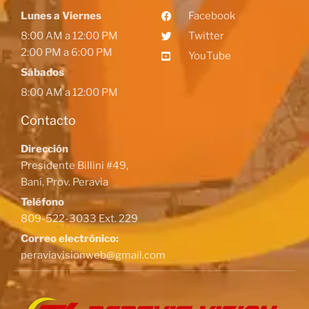
Lunes a Viernes
Facebook
8:00 AM a 12:00 PM
Twitter
2:00 PM a 6:00 PM
YouTube
Sábados
8:00 AM a 12:00 PM
Contacto
Dirección
Presidente Billini #49,
Baní, Prov. Peravia
Teléfono
809-522-3033 Ext. 229
Correo electrónico:
peraviavisionweb@gmail.com