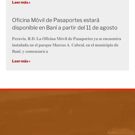
Leer más »
Oficina Móvil de Pasaportes estará
disponible en Baní a partir del 11 de agosto
𝐏𝐞𝐫𝐚𝐯𝐢𝐚, 𝐑.𝐃. 𝐋𝐚 𝐎𝐟𝐢𝐜𝐢𝐧𝐚 𝐌𝐨́𝐯𝐢𝐥 𝐝𝐞 𝐏𝐚𝐬𝐚𝐩𝐨𝐫𝐭𝐞𝐬 𝐲𝐚 𝐬𝐞 𝐞𝐧𝐜𝐮𝐞𝐧𝐭𝐫𝐚
𝐢𝐧𝐬𝐭𝐚𝐥𝐚𝐝𝐚 𝐞𝐧 𝐞𝐥 𝐩𝐚𝐫𝐪𝐮𝐞 𝐌𝐚𝐫𝐜𝐨𝐬 𝐀. 𝐂𝐚𝐛𝐫𝐚𝐥, 𝐞𝐧 𝐞𝐥 𝐦𝐮𝐧𝐢𝐜𝐢𝐩𝐢𝐨 𝐝𝐞
𝐁𝐚𝐧𝐢́, 𝐲 𝐜𝐨𝐦𝐞𝐧𝐳𝐚𝐫𝐚́ 𝐚
Leer más »