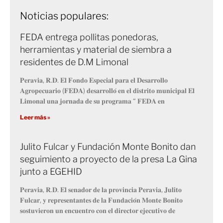
Noticias populares:
FEDA entrega pollitas ponedoras,
herramientas y material de siembra a
residentes de D.M Limonal
𝐏𝐞𝐫𝐚𝐯𝐢𝐚, 𝐑.𝐃. 𝐄𝐥 𝐅𝐨𝐧𝐝𝐨 𝐄𝐬𝐩𝐞𝐜𝐢𝐚𝐥 𝐩𝐚𝐫𝐚 𝐞𝐥 𝐃𝐞𝐬𝐚𝐫𝐫𝐨𝐥𝐥𝐨
𝐀𝐠𝐫𝐨𝐩𝐞𝐜𝐮𝐚𝐫𝐢𝐨 (𝐅𝐄𝐃𝐀) 𝐝𝐞𝐬𝐚𝐫𝐫𝐨𝐥𝐥𝐨́ 𝐞𝐧 𝐞𝐥 𝐝𝐢𝐬𝐭𝐫𝐢𝐭𝐨 𝐦𝐮𝐧𝐢𝐜𝐢𝐩𝐚𝐥 𝐄𝐥
𝐋𝐢𝐦𝐨𝐧𝐚𝐥 𝐮𝐧𝐚 𝐣𝐨𝐫𝐧𝐚𝐝𝐚 𝐝𝐞 𝐬𝐮 𝐩𝐫𝐨𝐠𝐫𝐚𝐦𝐚 “ 𝐅𝐄𝐃𝐀 𝐞𝐧
Leer más »
Julito Fulcar y Fundación Monte Bonito dan
seguimiento a proyecto de la presa La Gina
junto a EGEHID
𝐏𝐞𝐫𝐚𝐯𝐢𝐚, 𝐑.𝐃. 𝐄𝐥 𝐬𝐞𝐧𝐚𝐝𝐨𝐫 𝐝𝐞 𝐥𝐚 𝐩𝐫𝐨𝐯𝐢𝐧𝐜𝐢𝐚 𝐏𝐞𝐫𝐚𝐯𝐢𝐚, 𝐉𝐮𝐥𝐢𝐭𝐨
𝐅𝐮𝐥𝐜𝐚𝐫, 𝐲 𝐫𝐞𝐩𝐫𝐞𝐬𝐞𝐧𝐭𝐚𝐧𝐭𝐞𝐬 𝐝𝐞 𝐥𝐚 𝐅𝐮𝐧𝐝𝐚𝐜𝐢𝐨́𝐧 𝐌𝐨𝐧𝐭𝐞 𝐁𝐨𝐧𝐢𝐭𝐨
𝐬𝐨𝐬𝐭𝐮𝐯𝐢𝐞𝐫𝐨𝐧 𝐮𝐧 𝐞𝐧𝐜𝐮𝐞𝐧𝐭𝐫𝐨 𝐜𝐨𝐧 𝐞𝐥 𝐝𝐢𝐫𝐞𝐜𝐭𝐨𝐫 𝐞𝐣𝐞𝐜𝐮𝐭𝐢𝐯𝐨 𝐝𝐞