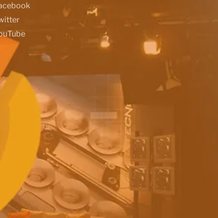
acebook
witter
ouTube