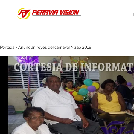
Portada
»
Anuncian reyes del carnaval Nizao 2019