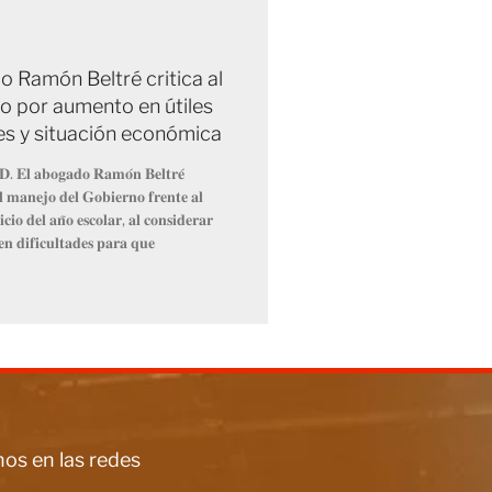
 Ramón Beltré critica al
o por aumento en útiles
es y situación económica
𝐃. 𝐄𝐥 𝐚𝐛𝐨𝐠𝐚𝐝𝐨 𝐑𝐚𝐦𝐨́𝐧 𝐁𝐞𝐥𝐭𝐫𝐞́
𝐞𝐥 𝐦𝐚𝐧𝐞𝐣𝐨 𝐝𝐞𝐥 𝐆𝐨𝐛𝐢𝐞𝐫𝐧𝐨 𝐟𝐫𝐞𝐧𝐭𝐞 𝐚𝐥
𝐜𝐢𝐨 𝐝𝐞𝐥 𝐚𝐧̃𝐨 𝐞𝐬𝐜𝐨𝐥𝐚𝐫, 𝐚𝐥 𝐜𝐨𝐧𝐬𝐢𝐝𝐞𝐫𝐚𝐫
𝐞𝐧 𝐝𝐢𝐟𝐢𝐜𝐮𝐥𝐭𝐚𝐝𝐞𝐬 𝐩𝐚𝐫𝐚 𝐪𝐮𝐞
os en las redes