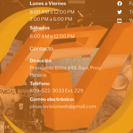
Lunes a Viernes
F
8:00 AM a 12:00 PM
T
2:00 PM a 6:00 PM
Y
Sábados
8:00 AM a 12:00 PM
Contacto
Dirección
Presidente Billini #49, Baní, Prov.
Peravia
Teléfono
809-522-3033 Ext. 229
Correo electrónico:
peraviavisionweb@gmail.com