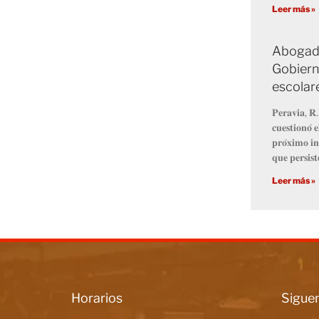
Leer más »
Abogado
Gobiern
escolar
𝐏𝐞𝐫𝐚𝐯𝐢𝐚, 𝐑.
𝐜𝐮𝐞𝐬𝐭𝐢𝐨𝐧𝐨́ 
𝐩𝐫𝐨́𝐱𝐢𝐦𝐨 𝐢𝐧
𝐪𝐮𝐞 𝐩𝐞𝐫𝐬𝐢𝐬𝐭
Leer más »
Horarios
Siguen