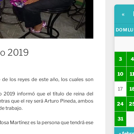
«
DOM
LU
ao 2019
3
4
10
1
de los reyes de este año, los cuales son
17
1
 2019 informó que el título de reina del
ntras que el rey será Arturo Pineda, ambos
24
2
de trabajo.
31
 Rosa Martínez es la persona que tendrá ese
« febr