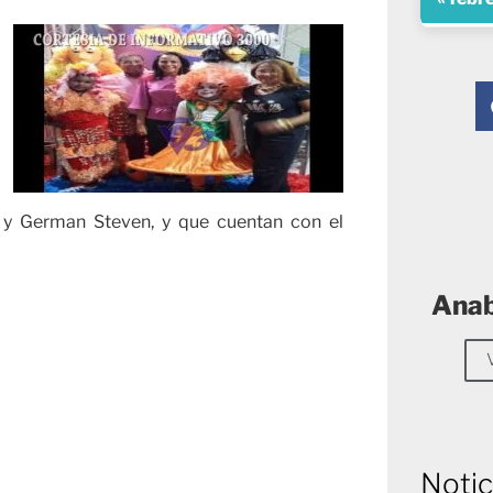
 y German Steven, y que cuentan con el
Anab
Notic