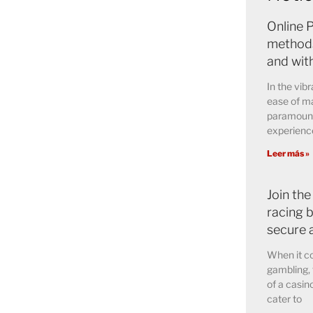
Online 
methods
and wit
In the vibr
ease of ma
paramount 
experience
Leer más »
Join the
racing b
secure 
When it co
gambling, 
of a casin
cater to