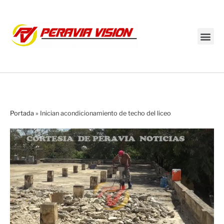
Transmisión en vivo
Portada
»
Inician acondicionamiento de techo del liceo