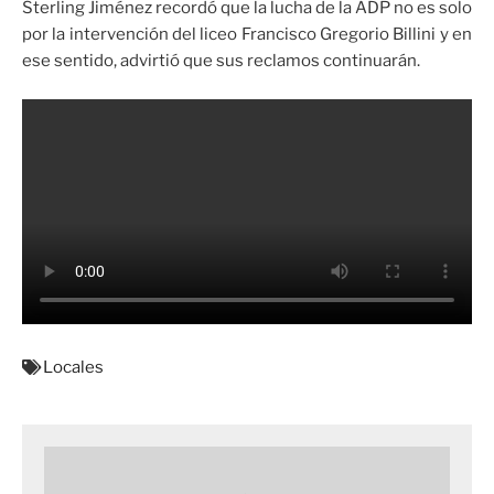
Sterling Jiménez recordó que la lucha de la ADP no es solo
por la intervención del liceo Francisco Gregorio Billini y en
ese sentido, advirtió que sus reclamos continuarán.
Locales