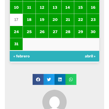
10
11
12
13
14
15
16
17
18
19
20
21
22
23
24
25
26
27
28
29
30
31
« febrero
abril »