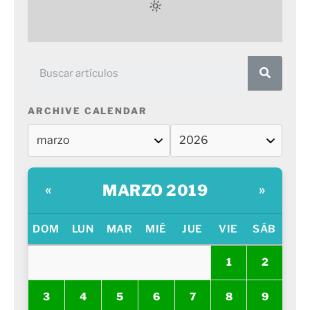
ARCHIVE CALENDAR
MARZO 2019
«
»
DOM
LUN
MAR
MIÉ
JUE
VIE
SÁB
1
2
3
4
5
6
7
8
9