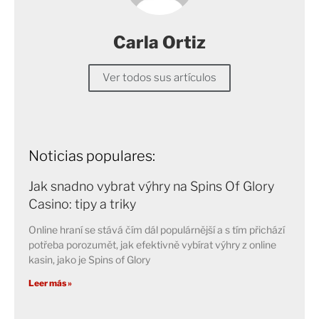
Carla Ortiz
Ver todos sus artículos
Noticias populares:
Jak snadno vybrat výhry na Spins Of Glory
Casino: tipy a triky
Online hraní se stává čím dál populárnější a s tím přichází
potřeba porozumět, jak efektivně vybírat výhry z online
kasin, jako je Spins of Glory
Leer más »