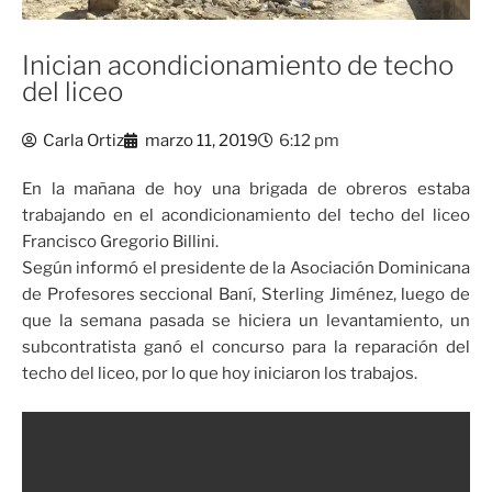
Inician acondicionamiento de techo
del liceo
Carla Ortiz
marzo 11, 2019
6:12 pm
En la mañana de hoy una brigada de obreros estaba
trabajando en el acondicionamiento del techo del liceo
Francisco Gregorio Billini.
Según informó el presidente de la Asociación Dominicana
de Profesores seccional Baní, Sterling Jiménez, luego de
que la semana pasada se hiciera un levantamiento, un
subcontratista ganó el concurso para la reparación del
techo del liceo, por lo que hoy iniciaron los trabajos.