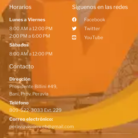
Horarios
Siguenos en las redes
Lunes a Viernes
Facebook
8:00 AM a 12:00 PM
Twitter
2:00 PM a 6:00 PM
YouTube
Sábados
8:00 AM a 12:00 PM
Contacto
Dirección
Presidente Billini #49,
Baní, Prov. Peravia
Teléfono
809-522-3033 Ext. 229
Correo electrónico:
peraviavisionweb@gmail.com