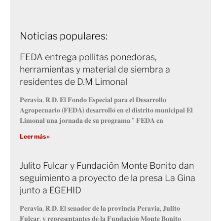
Noticias populares:
FEDA entrega pollitas ponedoras,
herramientas y material de siembra a
residentes de D.M Limonal
𝐏𝐞𝐫𝐚𝐯𝐢𝐚, 𝐑.𝐃. 𝐄𝐥 𝐅𝐨𝐧𝐝𝐨 𝐄𝐬𝐩𝐞𝐜𝐢𝐚𝐥 𝐩𝐚𝐫𝐚 𝐞𝐥 𝐃𝐞𝐬𝐚𝐫𝐫𝐨𝐥𝐥𝐨
𝐀𝐠𝐫𝐨𝐩𝐞𝐜𝐮𝐚𝐫𝐢𝐨 (𝐅𝐄𝐃𝐀) 𝐝𝐞𝐬𝐚𝐫𝐫𝐨𝐥𝐥𝐨́ 𝐞𝐧 𝐞𝐥 𝐝𝐢𝐬𝐭𝐫𝐢𝐭𝐨 𝐦𝐮𝐧𝐢𝐜𝐢𝐩𝐚𝐥 𝐄𝐥
𝐋𝐢𝐦𝐨𝐧𝐚𝐥 𝐮𝐧𝐚 𝐣𝐨𝐫𝐧𝐚𝐝𝐚 𝐝𝐞 𝐬𝐮 𝐩𝐫𝐨𝐠𝐫𝐚𝐦𝐚 “ 𝐅𝐄𝐃𝐀 𝐞𝐧
Leer más »
Julito Fulcar y Fundación Monte Bonito dan
seguimiento a proyecto de la presa La Gina
junto a EGEHID
𝐏𝐞𝐫𝐚𝐯𝐢𝐚, 𝐑.𝐃. 𝐄𝐥 𝐬𝐞𝐧𝐚𝐝𝐨𝐫 𝐝𝐞 𝐥𝐚 𝐩𝐫𝐨𝐯𝐢𝐧𝐜𝐢𝐚 𝐏𝐞𝐫𝐚𝐯𝐢𝐚, 𝐉𝐮𝐥𝐢𝐭𝐨
𝐅𝐮𝐥𝐜𝐚𝐫, 𝐲 𝐫𝐞𝐩𝐫𝐞𝐬𝐞𝐧𝐭𝐚𝐧𝐭𝐞𝐬 𝐝𝐞 𝐥𝐚 𝐅𝐮𝐧𝐝𝐚𝐜𝐢𝐨́𝐧 𝐌𝐨𝐧𝐭𝐞 𝐁𝐨𝐧𝐢𝐭𝐨