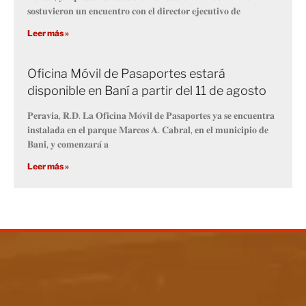
𝐬𝐨𝐬𝐭𝐮𝐯𝐢𝐞𝐫𝐨𝐧 𝐮𝐧 𝐞𝐧𝐜𝐮𝐞𝐧𝐭𝐫𝐨 𝐜𝐨𝐧 𝐞𝐥 𝐝𝐢𝐫𝐞𝐜𝐭𝐨𝐫 𝐞𝐣𝐞𝐜𝐮𝐭𝐢𝐯𝐨 𝐝𝐞
Leer más »
Oficina Móvil de Pasaportes estará
disponible en Baní a partir del 11 de agosto
𝐏𝐞𝐫𝐚𝐯𝐢𝐚, 𝐑.𝐃. 𝐋𝐚 𝐎𝐟𝐢𝐜𝐢𝐧𝐚 𝐌𝐨́𝐯𝐢𝐥 𝐝𝐞 𝐏𝐚𝐬𝐚𝐩𝐨𝐫𝐭𝐞𝐬 𝐲𝐚 𝐬𝐞 𝐞𝐧𝐜𝐮𝐞𝐧𝐭𝐫𝐚
𝐢𝐧𝐬𝐭𝐚𝐥𝐚𝐝𝐚 𝐞𝐧 𝐞𝐥 𝐩𝐚𝐫𝐪𝐮𝐞 𝐌𝐚𝐫𝐜𝐨𝐬 𝐀. 𝐂𝐚𝐛𝐫𝐚𝐥, 𝐞𝐧 𝐞𝐥 𝐦𝐮𝐧𝐢𝐜𝐢𝐩𝐢𝐨 𝐝𝐞
𝐁𝐚𝐧𝐢́, 𝐲 𝐜𝐨𝐦𝐞𝐧𝐳𝐚𝐫𝐚́ 𝐚
Leer más »