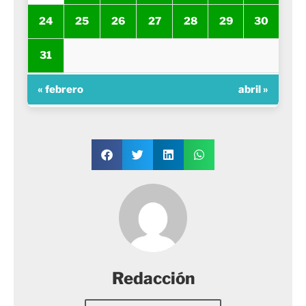
24
25
26
27
28
29
30
31
« febrero
abril »
Redacción