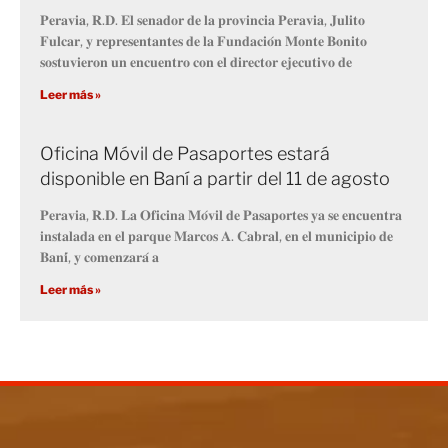
𝐏𝐞𝐫𝐚𝐯𝐢𝐚, 𝐑.𝐃. 𝐄𝐥 𝐬𝐞𝐧𝐚𝐝𝐨𝐫 𝐝𝐞 𝐥𝐚 𝐩𝐫𝐨𝐯𝐢𝐧𝐜𝐢𝐚 𝐏𝐞𝐫𝐚𝐯𝐢𝐚, 𝐉𝐮𝐥𝐢𝐭𝐨
𝐅𝐮𝐥𝐜𝐚𝐫, 𝐲 𝐫𝐞𝐩𝐫𝐞𝐬𝐞𝐧𝐭𝐚𝐧𝐭𝐞𝐬 𝐝𝐞 𝐥𝐚 𝐅𝐮𝐧𝐝𝐚𝐜𝐢𝐨́𝐧 𝐌𝐨𝐧𝐭𝐞 𝐁𝐨𝐧𝐢𝐭𝐨
𝐬𝐨𝐬𝐭𝐮𝐯𝐢𝐞𝐫𝐨𝐧 𝐮𝐧 𝐞𝐧𝐜𝐮𝐞𝐧𝐭𝐫𝐨 𝐜𝐨𝐧 𝐞𝐥 𝐝𝐢𝐫𝐞𝐜𝐭𝐨𝐫 𝐞𝐣𝐞𝐜𝐮𝐭𝐢𝐯𝐨 𝐝𝐞
Leer más »
Oficina Móvil de Pasaportes estará
disponible en Baní a partir del 11 de agosto
𝐏𝐞𝐫𝐚𝐯𝐢𝐚, 𝐑.𝐃. 𝐋𝐚 𝐎𝐟𝐢𝐜𝐢𝐧𝐚 𝐌𝐨́𝐯𝐢𝐥 𝐝𝐞 𝐏𝐚𝐬𝐚𝐩𝐨𝐫𝐭𝐞𝐬 𝐲𝐚 𝐬𝐞 𝐞𝐧𝐜𝐮𝐞𝐧𝐭𝐫𝐚
𝐢𝐧𝐬𝐭𝐚𝐥𝐚𝐝𝐚 𝐞𝐧 𝐞𝐥 𝐩𝐚𝐫𝐪𝐮𝐞 𝐌𝐚𝐫𝐜𝐨𝐬 𝐀. 𝐂𝐚𝐛𝐫𝐚𝐥, 𝐞𝐧 𝐞𝐥 𝐦𝐮𝐧𝐢𝐜𝐢𝐩𝐢𝐨 𝐝𝐞
𝐁𝐚𝐧𝐢́, 𝐲 𝐜𝐨𝐦𝐞𝐧𝐳𝐚𝐫𝐚́ 𝐚
Leer más »