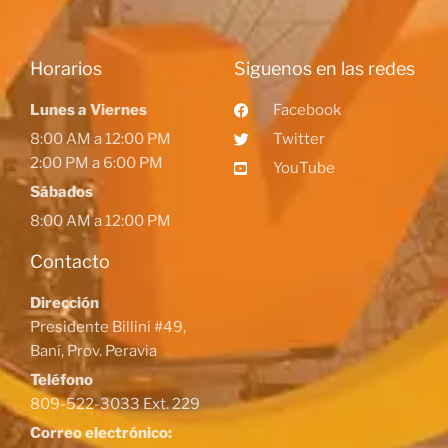
Horarios
Siguenos en las redes
Lunes a Viernes
Facebook
8:00 AM a 12:00 PM
Twitter
2:00 PM a 6:00 PM
YouTube
Sábados
8:00 AM a 12:00 PM
Contacto
Dirección
Presidente Billini #49,
Baní, Prov. Peravia
Teléfono
809-522-3033 Ext. 229
Correo electrónico: