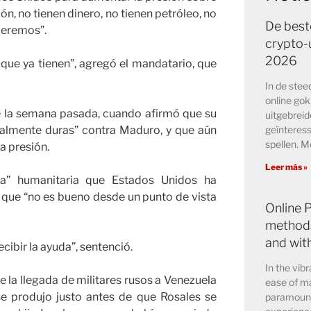
, no tienen dinero, no tienen petróleo, no
De best
veremos”.
crypto-u
2026
 que ya tienen”, agregó el mandatario, que
In de ste
online go
e la semana pasada, cuando afirmó que su
uitgebreid
geïnteress
ealmente duras” contra Maduro, y que aún
spellen. M
a presión.
Leer más »
a” humanitaria que Estados Unidos ha
ó que “no es bueno desde un punto de vista
Online 
methods
and wit
cibir la ayuda”, sentenció.
In the vibr
 la llegada de militares rusos a Venezuela
ease of ma
e produjo justo antes de que Rosales se
paramount 