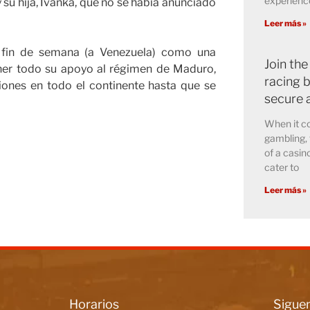
experience
su hija, Ivanka, que no se había anunciado
Leer más »
e fin de semana (a Venezuela) como una
Join the
ner todo su apoyo al régimen de Maduro,
racing b
iones en todo el continente hasta que se
secure 
When it co
gambling, 
of a casin
cater to
Leer más »
Horarios
Siguen