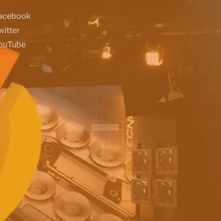
acebook
witter
ouTube