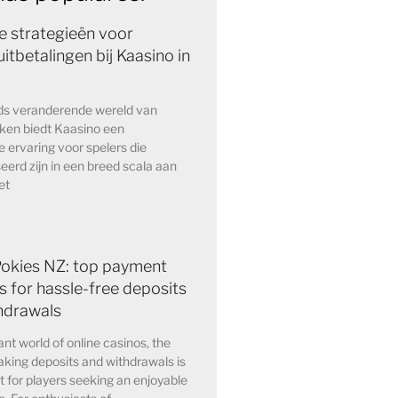
e strategieën voor
itbetalingen bij Kaasino in
eds veranderende wereld van
kken biedt Kaasino een
e ervaring voor spelers die
eerd zijn in een breed scala aan
et
Pokies NZ: top payment
 for hassle-free deposits
hdrawals
ant world of online casinos, the
king deposits and withdrawals is
for players seeking an enjoyable