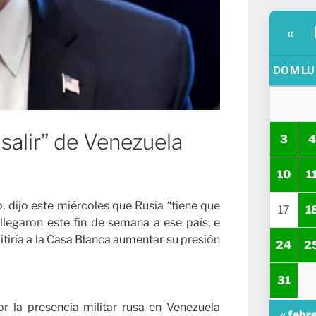
«
DOM
LU
salir” de Venezuela
3
4
10
1
, dijo este miércoles que Rusia “tiene que
17
1
 llegaron este fin de semana a ese país, e
tiría a la Casa Blanca aumentar su presión
24
2
31
or la presencia militar rusa en Venezuela
« febr