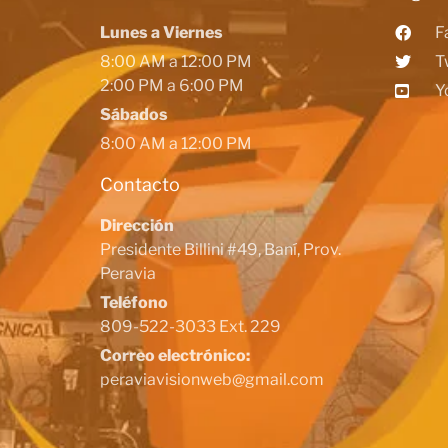
Lunes a Viernes
F
8:00 AM a 12:00 PM
T
2:00 PM a 6:00 PM
Y
Sábados
8:00 AM a 12:00 PM
Contacto
Dirección
Presidente Billini #49, Baní, Prov.
Peravia
Teléfono
809-522-3033 Ext. 229
Correo electrónico:
peraviavisionweb@gmail.com