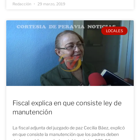
Redacción
29 marzo, 2019
LOCALES
Fiscal explica en que consiste ley de
manutención
La fiscal adjunta del juzgado de paz Cecilia Báez, explicó
en que consiste la manutención que los padres deben