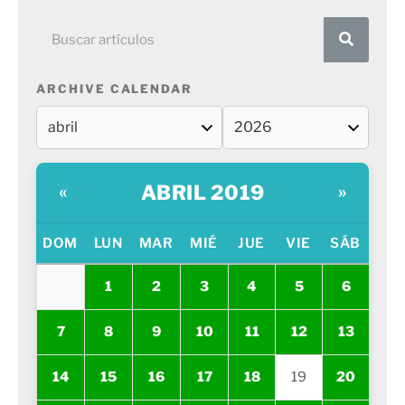
ARCHIVE CALENDAR
ABRIL 2019
«
»
DOM
LUN
MAR
MIÉ
JUE
VIE
SÁB
1
2
3
4
5
6
7
8
9
10
11
12
13
14
15
16
17
18
19
20