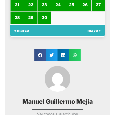
21
22
23
24
25
26
27
28
29
30
« marzo
mayo »
Manuel Guillermo Mejía
Ver todos sus artículos