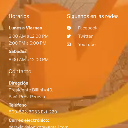
Horarios
Siguenos en las redes
Lunes a Viernes
Facebook
8:00 AM a 12:00 PM
Twitter
2:00 PM a 6:00 PM
YouTube
Sábados
8:00 AM a 12:00 PM
Contacto
Dirección
Presidente Billini #49,
Baní, Prov. Peravia
Teléfono
809-522-3033 Ext. 229
Correo electrónico:
peraviavisionweb@gmail.com