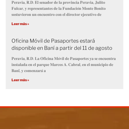
𝐏𝐞𝐫𝐚𝐯𝐢𝐚, 𝐑.𝐃. 𝐄𝐥 𝐬𝐞𝐧𝐚𝐝𝐨𝐫 𝐝𝐞 𝐥𝐚 𝐩𝐫𝐨𝐯𝐢𝐧𝐜𝐢𝐚 𝐏𝐞𝐫𝐚𝐯𝐢𝐚, 𝐉𝐮𝐥𝐢𝐭𝐨
𝐅𝐮𝐥𝐜𝐚𝐫, 𝐲 𝐫𝐞𝐩𝐫𝐞𝐬𝐞𝐧𝐭𝐚𝐧𝐭𝐞𝐬 𝐝𝐞 𝐥𝐚 𝐅𝐮𝐧𝐝𝐚𝐜𝐢𝐨́𝐧 𝐌𝐨𝐧𝐭𝐞 𝐁𝐨𝐧𝐢𝐭𝐨
𝐬𝐨𝐬𝐭𝐮𝐯𝐢𝐞𝐫𝐨𝐧 𝐮𝐧 𝐞𝐧𝐜𝐮𝐞𝐧𝐭𝐫𝐨 𝐜𝐨𝐧 𝐞𝐥 𝐝𝐢𝐫𝐞𝐜𝐭𝐨𝐫 𝐞𝐣𝐞𝐜𝐮𝐭𝐢𝐯𝐨 𝐝𝐞
Leer más »
Oficina Móvil de Pasaportes estará
disponible en Baní a partir del 11 de agosto
𝐏𝐞𝐫𝐚𝐯𝐢𝐚, 𝐑.𝐃. 𝐋𝐚 𝐎𝐟𝐢𝐜𝐢𝐧𝐚 𝐌𝐨́𝐯𝐢𝐥 𝐝𝐞 𝐏𝐚𝐬𝐚𝐩𝐨𝐫𝐭𝐞𝐬 𝐲𝐚 𝐬𝐞 𝐞𝐧𝐜𝐮𝐞𝐧𝐭𝐫𝐚
𝐢𝐧𝐬𝐭𝐚𝐥𝐚𝐝𝐚 𝐞𝐧 𝐞𝐥 𝐩𝐚𝐫𝐪𝐮𝐞 𝐌𝐚𝐫𝐜𝐨𝐬 𝐀. 𝐂𝐚𝐛𝐫𝐚𝐥, 𝐞𝐧 𝐞𝐥 𝐦𝐮𝐧𝐢𝐜𝐢𝐩𝐢𝐨 𝐝𝐞
𝐁𝐚𝐧𝐢́, 𝐲 𝐜𝐨𝐦𝐞𝐧𝐳𝐚𝐫𝐚́ 𝐚
Leer más »