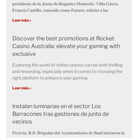
𝐩𝐫𝐞𝐬𝐢𝐝𝐞𝐧𝐭𝐞 𝐝𝐞 𝐥𝐚 𝐉𝐮𝐧𝐭𝐚 𝐝𝐞 𝐑𝐞𝐠𝐚𝐧𝐭𝐞𝐬 𝐌𝐨𝐧𝐭𝐞𝐫𝐢́𝐚–𝐕𝐢𝐥𝐥𝐚 𝐆𝐮̈𝐞𝐫𝐚,
𝐅𝐫𝐚𝐧𝐜𝐢𝐬 𝐂𝐚𝐬𝐭𝐢𝐥𝐥𝐨, 𝐜𝐨𝐧𝐨𝐜𝐢𝐝𝐨 𝐜𝐨𝐦𝐨 𝐅𝐮𝐭𝐮𝐫𝐨, 𝐬𝐨𝐥𝐢𝐜𝐢𝐭𝐨́ 𝐚 𝐥𝐚𝐬
Leer más »
Discover the best promotions at Rocket
Casino Australia: elevate your gaming with
exclusive
Exploring the world of online casinos can be both thrilling
and rewarding, especially when it comes to choosing the
right platform to enhance your gaming
Leer más »
Instalan luminarias en el sector Los
Barracones tras gestiones de junta de
vecinos
𝐏𝐞𝐫𝐚𝐯𝐢𝐚, 𝐑.𝐃. 𝐁𝐫𝐢𝐠𝐚𝐝𝐚𝐬 𝐝𝐞𝐥 𝐀𝐲𝐮𝐧𝐭𝐚𝐦𝐢𝐞𝐧𝐭𝐨 𝐝𝐞 𝐁𝐚𝐧𝐢́ 𝐢𝐧𝐢𝐜𝐢𝐚𝐫𝐨𝐧 𝐥𝐚