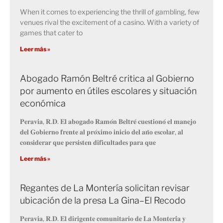
When it comes to experiencing the thrill of gambling, few
venues rival the excitement of a casino. With a variety of
games that cater to
Leer más »
Abogado Ramón Beltré critica al Gobierno
por aumento en útiles escolares y situación
económica
𝐏𝐞𝐫𝐚𝐯𝐢𝐚, 𝐑.𝐃. 𝐄𝐥 𝐚𝐛𝐨𝐠𝐚𝐝𝐨 𝐑𝐚𝐦𝐨́𝐧 𝐁𝐞𝐥𝐭𝐫𝐞́ 𝐜𝐮𝐞𝐬𝐭𝐢𝐨𝐧𝐨́ 𝐞𝐥 𝐦𝐚𝐧𝐞𝐣𝐨
𝐝𝐞𝐥 𝐆𝐨𝐛𝐢𝐞𝐫𝐧𝐨 𝐟𝐫𝐞𝐧𝐭𝐞 𝐚𝐥 𝐩𝐫𝐨́𝐱𝐢𝐦𝐨 𝐢𝐧𝐢𝐜𝐢𝐨 𝐝𝐞𝐥 𝐚𝐧̃𝐨 𝐞𝐬𝐜𝐨𝐥𝐚𝐫, 𝐚𝐥
𝐜𝐨𝐧𝐬𝐢𝐝𝐞𝐫𝐚𝐫 𝐪𝐮𝐞 𝐩𝐞𝐫𝐬𝐢𝐬𝐭𝐞𝐧 𝐝𝐢𝐟𝐢𝐜𝐮𝐥𝐭𝐚𝐝𝐞𝐬 𝐩𝐚𝐫𝐚 𝐪𝐮𝐞
Leer más »
Regantes de La Montería solicitan revisar
ubicación de la presa La Gina–El Recodo
𝐏𝐞𝐫𝐚𝐯𝐢𝐚, 𝐑.𝐃. 𝐄𝐥 𝐝𝐢𝐫𝐢𝐠𝐞𝐧𝐭𝐞 𝐜𝐨𝐦𝐮𝐧𝐢𝐭𝐚𝐫𝐢𝐨 𝐝𝐞 𝐋𝐚 𝐌𝐨𝐧𝐭𝐞𝐫𝐢́𝐚 𝐲