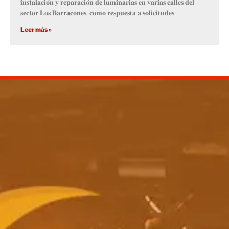
𝐢𝐧𝐬𝐭𝐚𝐥𝐚𝐜𝐢𝐨́𝐧 𝐲 𝐫𝐞𝐩𝐚𝐫𝐚𝐜𝐢𝐨́𝐧 𝐝𝐞 𝐥𝐮𝐦𝐢𝐧𝐚𝐫𝐢𝐚𝐬 𝐞𝐧 𝐯𝐚𝐫𝐢𝐚𝐬 𝐜𝐚𝐥𝐥𝐞𝐬 𝐝𝐞𝐥
𝐬𝐞𝐜𝐭𝐨𝐫 𝐋𝐨𝐬 𝐁𝐚𝐫𝐫𝐚𝐜𝐨𝐧𝐞𝐬, 𝐜𝐨𝐦𝐨 𝐫𝐞𝐬𝐩𝐮𝐞𝐬𝐭𝐚 𝐚 𝐬𝐨𝐥𝐢𝐜𝐢𝐭𝐮𝐝𝐞𝐬
Leer más »