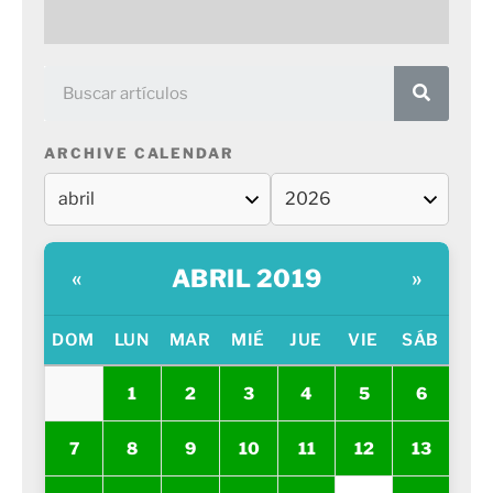
ARCHIVE CALENDAR
ABRIL 2019
«
»
DOM
LUN
MAR
MIÉ
JUE
VIE
SÁB
1
2
3
4
5
6
7
8
9
10
11
12
13