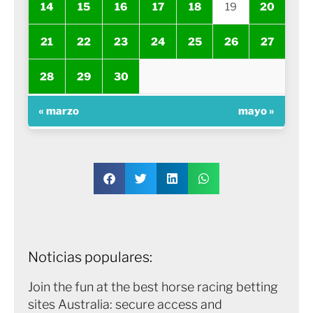
14
15
16
17
18
19
20
21
22
23
24
25
26
27
28
29
30
« marzo
mayo »
Noticias populares:
Join the fun at the best horse racing betting
sites Australia: secure access and