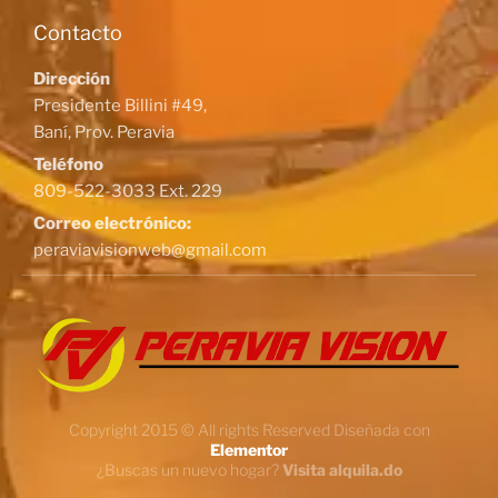
Contacto
Dirección
Presidente Billini #49,
Baní, Prov. Peravia
Teléfono
809-522-3033 Ext. 229
Correo electrónico:
peraviavisionweb@gmail.com
Copyright 2015 © All rights Reserved Diseñada con
Elementor
¿Buscas un nuevo hogar?
Visita alquila.do