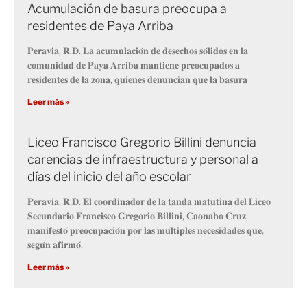
Acumulación de basura preocupa a
residentes de Paya Arriba
𝐏𝐞𝐫𝐚𝐯𝐢𝐚, 𝐑.𝐃. 𝐋𝐚 𝐚𝐜𝐮𝐦𝐮𝐥𝐚𝐜𝐢𝐨́𝐧 𝐝𝐞 𝐝𝐞𝐬𝐞𝐜𝐡𝐨𝐬 𝐬𝐨́𝐥𝐢𝐝𝐨𝐬 𝐞𝐧 𝐥𝐚
𝐜𝐨𝐦𝐮𝐧𝐢𝐝𝐚𝐝 𝐝𝐞 𝐏𝐚𝐲𝐚 𝐀𝐫𝐫𝐢𝐛𝐚 𝐦𝐚𝐧𝐭𝐢𝐞𝐧𝐞 𝐩𝐫𝐞𝐨𝐜𝐮𝐩𝐚𝐝𝐨𝐬 𝐚
𝐫𝐞𝐬𝐢𝐝𝐞𝐧𝐭𝐞𝐬 𝐝𝐞 𝐥𝐚 𝐳𝐨𝐧𝐚, 𝐪𝐮𝐢𝐞𝐧𝐞𝐬 𝐝𝐞𝐧𝐮𝐧𝐜𝐢𝐚𝐧 𝐪𝐮𝐞 𝐥𝐚 𝐛𝐚𝐬𝐮𝐫𝐚
Leer más »
Liceo Francisco Gregorio Billini denuncia
carencias de infraestructura y personal a
días del inicio del año escolar
𝐏𝐞𝐫𝐚𝐯𝐢𝐚, 𝐑.𝐃. 𝐄𝐥 𝐜𝐨𝐨𝐫𝐝𝐢𝐧𝐚𝐝𝐨𝐫 𝐝𝐞 𝐥𝐚 𝐭𝐚𝐧𝐝𝐚 𝐦𝐚𝐭𝐮𝐭𝐢𝐧𝐚 𝐝𝐞𝐥 𝐋𝐢𝐜𝐞𝐨
𝐒𝐞𝐜𝐮𝐧𝐝𝐚𝐫𝐢𝐨 𝐅𝐫𝐚𝐧𝐜𝐢𝐬𝐜𝐨 𝐆𝐫𝐞𝐠𝐨𝐫𝐢𝐨 𝐁𝐢𝐥𝐥𝐢𝐧𝐢, 𝐂𝐚𝐨𝐧𝐚𝐛𝐨 𝐂𝐫𝐮𝐳,
𝐦𝐚𝐧𝐢𝐟𝐞𝐬𝐭𝐨́ 𝐩𝐫𝐞𝐨𝐜𝐮𝐩𝐚𝐜𝐢𝐨́𝐧 𝐩𝐨𝐫 𝐥𝐚𝐬 𝐦𝐮́𝐥𝐭𝐢𝐩𝐥𝐞𝐬 𝐧𝐞𝐜𝐞𝐬𝐢𝐝𝐚𝐝𝐞𝐬 𝐪𝐮𝐞,
𝐬𝐞𝐠𝐮́𝐧 𝐚𝐟𝐢𝐫𝐦𝐨́,
Leer más »