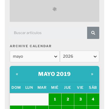
ARCHIVE CALENDAR
MAYO 2019
«
»
DOM
LUN
MAR
MIÉ
JUE
VIE
SÁB
1
2
3
4