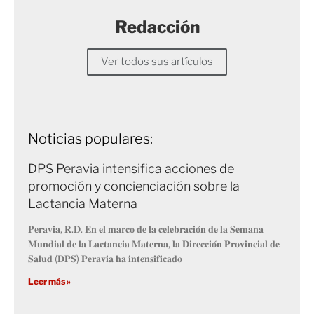
Redacción
Ver todos sus artículos
Noticias populares:
DPS Peravia intensifica acciones de
promoción y concienciación sobre la
Lactancia Materna
𝐏𝐞𝐫𝐚𝐯𝐢𝐚, 𝐑.𝐃. 𝐄𝐧 𝐞𝐥 𝐦𝐚𝐫𝐜𝐨 𝐝𝐞 𝐥𝐚 𝐜𝐞𝐥𝐞𝐛𝐫𝐚𝐜𝐢𝐨́𝐧 𝐝𝐞 𝐥𝐚 𝐒𝐞𝐦𝐚𝐧𝐚
𝐌𝐮𝐧𝐝𝐢𝐚𝐥 𝐝𝐞 𝐥𝐚 𝐋𝐚𝐜𝐭𝐚𝐧𝐜𝐢𝐚 𝐌𝐚𝐭𝐞𝐫𝐧𝐚, 𝐥𝐚 𝐃𝐢𝐫𝐞𝐜𝐜𝐢𝐨́𝐧 𝐏𝐫𝐨𝐯𝐢𝐧𝐜𝐢𝐚𝐥 𝐝𝐞
𝐒𝐚𝐥𝐮𝐝 (𝐃𝐏𝐒) 𝐏𝐞𝐫𝐚𝐯𝐢𝐚 𝐡𝐚 𝐢𝐧𝐭𝐞𝐧𝐬𝐢𝐟𝐢𝐜𝐚𝐝𝐨
Leer más »